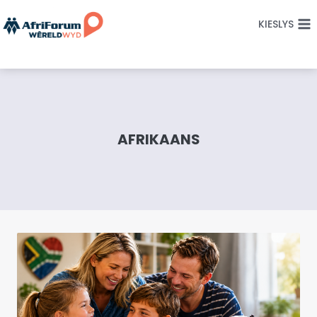
Skip
KIESLYS
to
content
AFRIKAANS