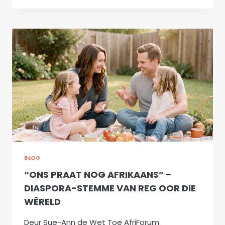
NOG
AFRIKAANS
MET
MEKAAR?
SÓ
KLINK
AFRIKAANS
OOR
DIE
WÊRELD
BLOG
“ONS PRAAT NOG AFRIKAANS” –
DIASPORA-STEMME VAN REG OOR DIE
WÊRELD
Deur Sue-Ann de Wet Toe AfriForum