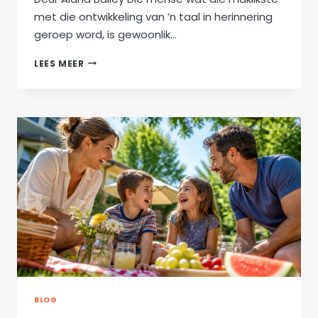
met die ontwikkeling van ’n taal in herinnering
geroep word, is gewoonlik…
TAALHELDE
LEES MEER
7
VAN
2026
–
JOHANNES
JACOBUS
(JAN)
SMITH
BLOG