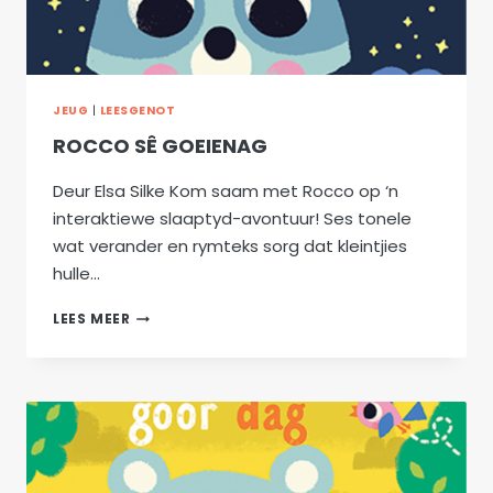
JEUG
|
LEESGENOT
ROCCO SÊ GOEIENAG
Deur Elsa Silke Kom saam met Rocco op ‘n
interaktiewe slaaptyd-avontuur! Ses tonele
wat verander en rymteks sorg dat kleintjies
hulle…
ROCCO
LEES MEER
SÊ
GOEIENAG