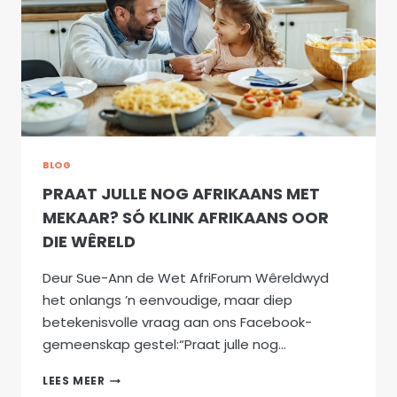
KAMPVEGTER
VIR
AFRIKAANS
BLOG
PRAAT JULLE NOG AFRIKAANS MET
MEKAAR? SÓ KLINK AFRIKAANS OOR
DIE WÊRELD
Deur Sue-Ann de Wet AfriForum Wêreldwyd
het onlangs ’n eenvoudige, maar diep
betekenisvolle vraag aan ons Facebook-
gemeenskap gestel:“Praat julle nog…
PRAAT
LEES MEER
JULLE