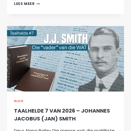
AFRIKAANS
LEES MEER
SE
EUROPESE
BANDE
GEVIER
–
’N
GRIEKS-
AFRIKAANSE
WOORDELYS
SIEN
DIE
LIG
BLOG
TAALHELDE 7 VAN 2026 – JOHANNES
JACOBUS (JAN) SMITH
Deur Alana Bailey Die mense wat die maklikste