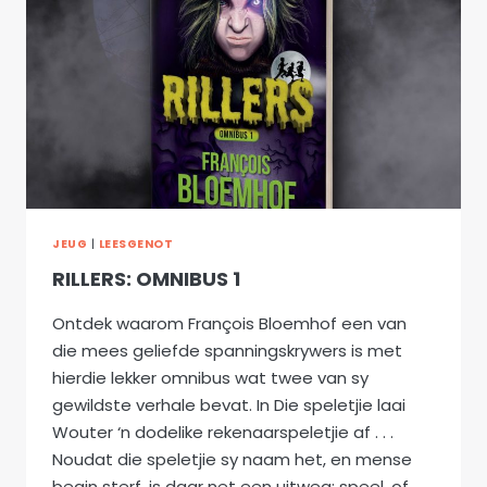
JEUG
|
LEESGENOT
RILLERS: OMNIBUS 1
Ontdek waarom François Bloemhof een van
die mees geliefde spanningskrywers is met
hierdie lekker omnibus wat twee van sy
gewildste verhale bevat. In Die speletjie laai
Wouter ‘n dodelike rekenaarspeletjie af . . .
Noudat die speletjie sy naam het, en mense
begin sterf, is daar net een uitweg: speel, of