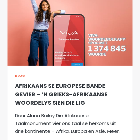
MANIERE
OM
JOU
KINDERS
SE
MOEDERTAAL
LEWENDIG
TE
HOU
BLOG
AFRIKAANS SE EUROPESE BANDE
GEVIER – ’N GRIEKS-AFRIKAANSE
WOORDELYS SIEN DIE LIG
Deur Alana Bailey Die Afrikaanse
Taalmonument vier ons taal se herkoms uit
drie kontinente – Afrika, Europa en Asië. Meer…