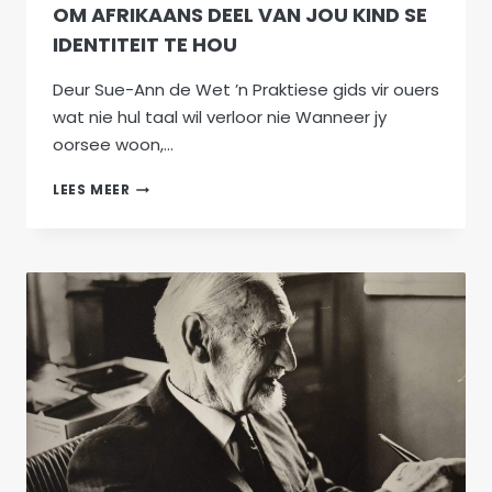
OM AFRIKAANS DEEL VAN JOU KIND SE
IDENTITEIT TE HOU
Deur Sue-Ann de Wet ’n Praktiese gids vir ouers
wat nie hul taal wil verloor nie Wanneer jy
oorsee woon,…
MEER
LEES MEER
AS
NET
WOORDE:
TIEN
MANIERE
OM
AFRIKAANS
DEEL
VAN
JOU
KIND
SE
IDENTITEIT
TE