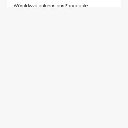
Wêreldwyd onlangs ons Facebook-
gemeenskap vra:“Praat julle nog Afrikaans met
mekaar? Watter Suid-Afrikaanse tradisies
leer…
“ONS
LEES MEER
PRAAT
NOG
AFRIKAANS”
–
DIASPORA-
STEMME
VAN
REG
OOR
DIE
WÊRELD