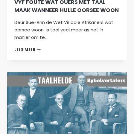
VYF FOUTE WAT OUERS MET TAAL
MAAK WANNEER HULLE OORSEE WOON
Deur Sue-Ann de Wet Vir baie Afrikaners wat
oorsee woon, is taal veel meer as net ’n
manier om te…
VYF
LEES MEER
FOUTE
WAT
OUERS
MET
TAAL
MAAK
WANNEER
HULLE
OORSEE
WOON