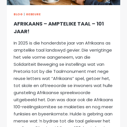
BLOG
|
GEBEURE
AFRIKAANS – AMPTELIKE TAAL – 101
JAAR!
In 2025 is die honderdste jaar van Afrikaans as
amptelike taal landswyd gevier. Die verrigtinge
het vele vorme aangeneem, van die
Solidariteit Beweging se instellings wat van
Pretoria tot by die Taalmonument met nege
reuse letters wat “Afrikaans” spel, getoer het,
tot skole en aftreeoorde se inwoners wat hulle
gunsteling Afrikaanse spreekwoorde
uitgebeeld het. Dan was daar ook die Afrikaans
100-reëlingskomitee se makieties en nog meer
funksies en byeenkomste. Hulde is gebring aan
mense wat ’n bydrae tot die taal gelewer het