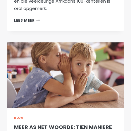
en die veelkleurige Afrikaans 100-kenteken is
oral opgemerk.
AFRIKAANS
LEES MEER
–
AMPTELIKE
TAAL
–
101
JAAR!
BLOG
MEER AS NET WOORDE: TIEN MANIERE