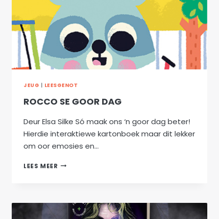
JEUG
|
LEESGENOT
ROCCO SE GOOR DAG
Deur Elsa Silke Só maak ons ‘n goor dag beter!
Hierdie interaktiewe kartonboek maar dit lekker
om oor emosies en…
ROCCO
LEES MEER
SE
GOOR
DAG