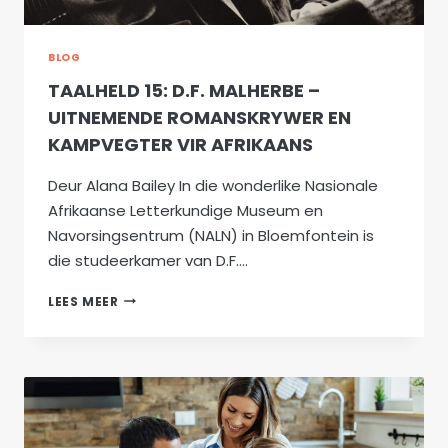
HOU
BLOG
TAALHELD 15: D.F. MALHERBE –
UITNEMENDE ROMANSKRYWER EN
KAMPVEGTER VIR AFRIKAANS
Deur Alana Bailey In die wonderlike Nasionale
Afrikaanse Letterkundige Museum en
Navorsingsentrum (NALN) in Bloemfontein is
die studeerkamer van D.F….
TAALHELD
LEES MEER
15:
D.F.
MALHERBE
–
UITNEMENDE
ROMANSKRYWER
EN