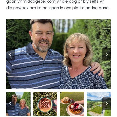
gaan vir middagete. Kom vir die dag of bly selfs vir
die naweek om te ontspan in ons plattelandse oase.