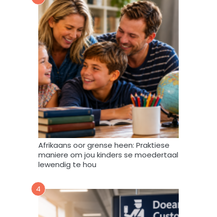
m
m
y
d
a
t
a
m
a
g
v
e
r
w
Afrikaans oor grense heen: Praktiese
e
maniere om jou kinders se moedertaal
r
lewendig te hou
k
,
4
s
t
o