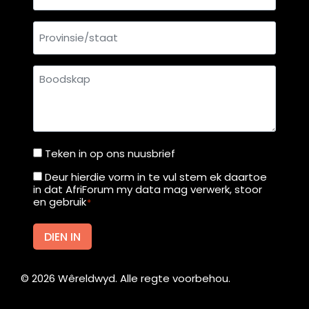
Provinsie/staat
Boodskap
Teken in op ons nuusbrief
Teken
in
Deur hierdie vorm in te vul stem ek daartoe
Deur
in dat AfriForum my data mag verwerk, stoor
op
hierdie
en gebruik
*
ons
vorm
nuusbrief
in
DIEN IN
te
vul
©
2026
Wêreldwyd. Alle regte voorbehou.
stem