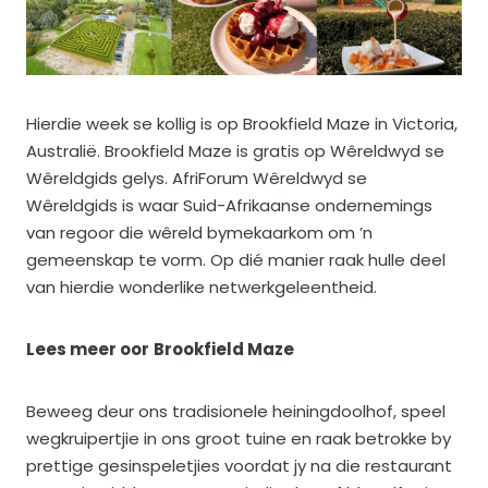
Hierdie week se kollig is op Brookfield Maze in Victoria,
Australië. Brookfield Maze is gratis op Wêreldwyd se
Wêreldgids gelys. AfriForum Wêreldwyd se
Wêreldgids is waar Suid-Afrikaanse ondernemings
van regoor die wêreld bymekaarkom om ’n
gemeenskap te vorm. Op dié manier raak hulle deel
van hierdie wonderlike netwerkgeleentheid.
Lees meer oor
Brookfield Maze
Beweeg deur ons tradisionele heiningdoolhof, speel
wegkruipertjie in ons groot tuine en raak betrokke by
prettige gesinspeletjies voordat jy na die restaurant