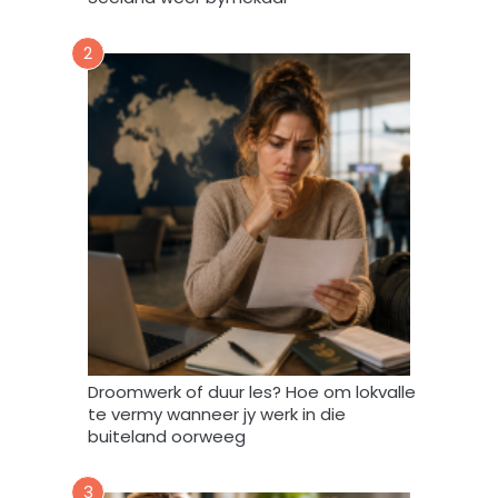
d
a
2
a
r
t
o
e
i
n
d
a
t
A
f
r
i
Droomwerk of duur les? Hoe om lokvalle
F
te vermy wanneer jy werk in die
o
buiteland oorweeg
r
u
3