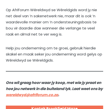
Op AfriForum Wêreldwyd se Wêreldgids word jy nie
net deel van ’n sakenetwerk nie, maar dit is ook ’n
waardevolle manier om ’n ondersteuningsbasis te
bou vir daardie dae wanneer die verlange te veel
raak en almal net te ver weg is.
Help jou onderneming om te groei, gebruik hierdie
skakel en maak seker jou onderneming word gelys op
Wêreldwyd se Wêreldgids.
Ons wil graag hoor waar jy koop, met wie jy praat en
hoe jou netwerk in die buiteland lyk. Laat weet ons by
wereldwyd@afriforum.co.za
.
Kontak Brookfield Maze