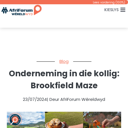
Skip
Lees vordering (
100
%)
KIESLYS
to
content
Blog
Onderneming in die kollig:
Brookfield Maze
23/07/2024
| Deur AfriForum Wêreldwyd