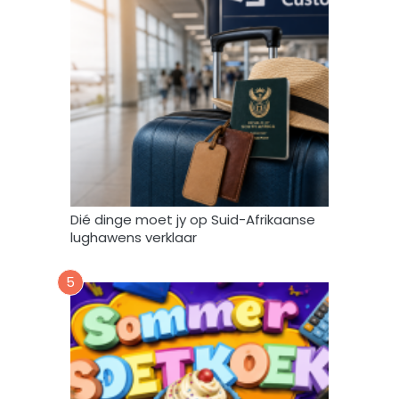
o
r
e
n
g
e
b
r
u
i
k
Dié dinge moet jy op Suid-Afrikaanse
*
lughawens verklaar
5