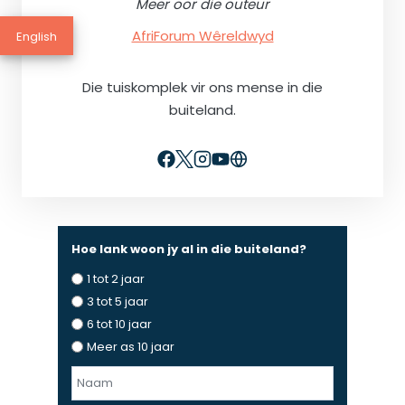
Meer oor die outeur
AfriForum Wêreldwyd
English
Die tuiskomplek vir ons mense in die
buiteland.
Hoe lank woon jy al in die buiteland?
1 tot 2 jaar
3 tot 5 jaar
6 tot 10 jaar
Meer as 10 jaar
N
a