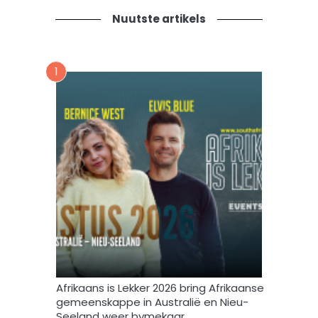
a
o
d
t
Nuutste artikels
n
i
s
e
n
v
u
1
o
u
r
s
m
b
i
r
n
i
t
e
e
f
v
u
l
s
t
e
m
Afrikaans is Lekker 2026 bring Afrikaanse
e
gemeenskappe in Australië en Nieu-
k
Seeland weer bymekaar