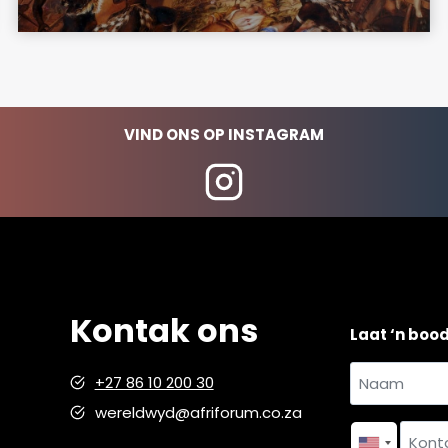
VIND ONS OP INSTAGRAM
Kontak ons
Laat ‘n boo
Naam
+27 86 10 200 30
en
wereldwyd@afriforum.co.za
Naam
van
*
Kontakno