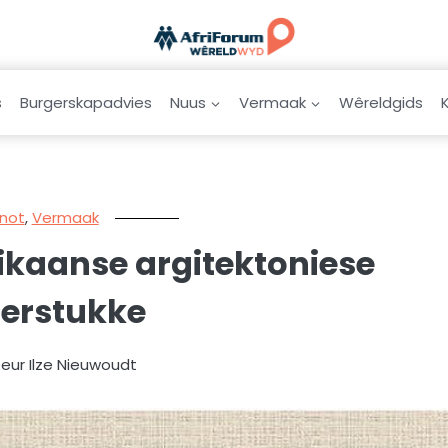
s
Burgerskapadvies
Nuus
Vermaak
Wêreldgids
not
,
Vermaak
ikaanse argitektoniese
erstukke
Deur Ilze Nieuwoudt