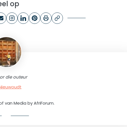
eel op
or die outeur
 Nieuwoudt
of van Media by AfriForum.