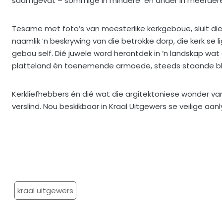
saamgevat – sommige in mindere en ander in meerdere 
Tesame met foto’s van meesterlike kerkgeboue, sluit die 
naamlik ’n beskrywing van die betrokke dorp, die kerk se l
gebou self. Dié juwele word herontdek in ’n landskap wat
platteland én toenemende armoede, steeds staande bly, h
Kerkliefhebbers én dié wat die argitektoniese wonder van
verslind. Nou beskikbaar in Kraal Uitgewers se veilige aan
kraal uitgewers