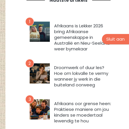
Nuutste artikels
t
n
i
s
e
n
v
u
1
o
Afrikaans is Lekker 2026
u
r
bring Afrikaanse
s
m
gemeenskappe in
Sluit aan
b
i
Australië en Nieu-Seeland
r
n
weer bymekaar
i
t
e
e
2
f
v
Droomwerk of duur les?
Hoe om lokvalle te vermy
u
wanneer jy werk in die
l
buiteland oorweeg
s
t
e
3
Afrikaans oor grense heen:
m
Praktiese maniere om jou
e
kinders se moedertaal
k
lewendig te hou
d