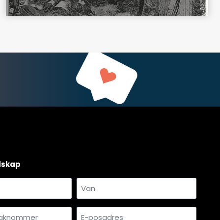
dskap
Van
mmer
E-
*