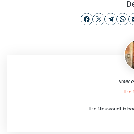
D
Meer o
Ilze
Ilze Nieuwoudt is ho