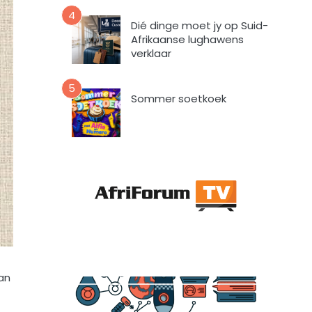
a
4
a
Dié dinge moet jy op Suid-
r
Afrikaanse lughawens
t
verklaar
o
e
5
i
Sommer soetkoek
n
d
a
t
A
f
r
i
F
o
r
an
u
m
m