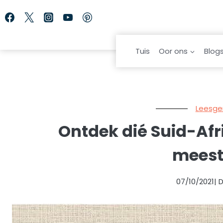
Skip
to
content
Tuis
Oor ons
Blog
Leesge
Ontdek dié Suid-Afr
meest
07/10/2021
| 