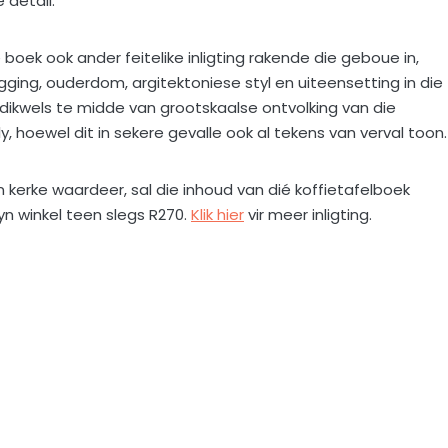
detail.
boek ook ander feitelike inligting rakende die geboue in,
igging, ouderdom, argitektoniese styl en uiteensetting in die
 dikwels te midde van grootskaalse ontvolking van die
oewel dit in sekere gevalle ook al tekens van verval toon.
 kerke waardeer, sal die inhoud van dié koffietafelboek
lyn winkel teen slegs R270.
Klik hier
vir meer inligting.