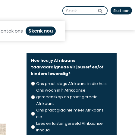
Search
Sluit aan
for:
Skenk nou
Kontak ons
Hoe hou jy Afrikaans
taalvaardighede vir jouself en/of
kinders lewendig?
Ons praat slegs Afrikaans in die huis
Ons woon in ŉ Afrikaanse
gemeenskap en praat gereeld
Afrikaans
Ons praat glad nie meer Afrikaans
nie
Lees en luister gereeld Afrikaanse
inhoud