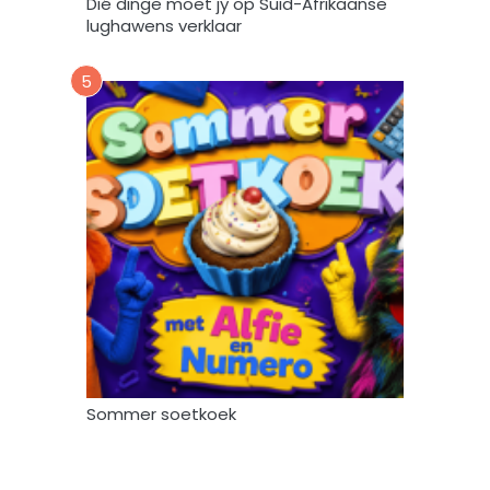
Dié dinge moet jy op Suid-Afrikaanse
*
lughawens verklaar
5
Sommer soetkoek