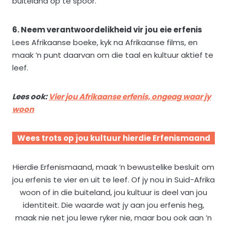
buiteland op te spoor.
6. Neem verantwoordelikheid vir jou eie erfenis
Lees Afrikaanse boeke, kyk na Afrikaanse films, en
maak ’n punt daarvan om die taal en kultuur aktief te
leef.
Lees ook:
Vier jou Afrikaanse erfenis, ongeag waar jy
woon
Wees trots op jou kultuur hierdie Erfenismaand
Hierdie Erfenismaand, maak ’n bewustelike besluit om
jou erfenis te vier en uit te leef. Of jy nou in Suid-Afrika
woon of in die buiteland, jou kultuur is deel van jou
identiteit. Die waarde wat jy aan jou erfenis heg,
maak nie net jou lewe ryker nie, maar bou ook aan ’n