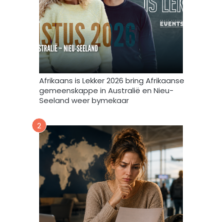
f
v
u
l
s
t
e
m
Afrikaans is Lekker 2026 bring Afrikaanse
e
gemeenskappe in Australië en Nieu-
k
Seeland weer bymekaar
d
a
2
a
r
t
o
e
i
n
d
a