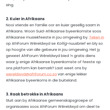
sing.
2. Kuier in Afrikaans
Nooi vriende en familie oor en kuier gesellig saam in
Afrikaans. Woon Suid-Afrikaanse byeenkomste soos
Afrikaanse musiekfeeste in jou omgewing by.
Teken in
op AfriForum Wêreldwyd se
Kollig
-nuusbrief en bly so
op hoogte van alle gebeure in jou omgewing. Het jy
geweet AfriForum Wêreldwyd bied ’n gratis diens
waar jy enige Afrikaanse byeenkomste of feeste op
ons platform kan bemark? Laat weet ons by
wereldwyd@afriforum.co.za
van enige lekker
Afrikaanse byeenkoms in die buiteland.
3. Raak betrokke in Afrikaans
Sluit aan by Afrikaanse gemeenskapsgroepe of
organisasies soos AfriForum Wêreldwyd om deel te