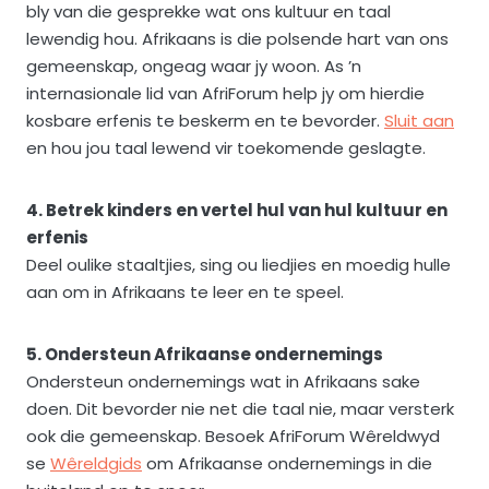
bly van die gesprekke wat ons kultuur en taal
lewendig hou. Afrikaans is die polsende hart van ons
gemeenskap, ongeag waar jy woon. As ’n
internasionale lid van AfriForum help jy om hierdie
kosbare erfenis te beskerm en te bevorder.
Sluit aan
en hou jou taal lewend vir toekomende geslagte.
4. Betrek kinders en vertel hul van hul kultuur en
erfenis
Deel oulike staaltjies, sing ou liedjies en moedig hulle
aan om in Afrikaans te leer en te speel.
5. Ondersteun Afrikaanse ondernemings
Ondersteun ondernemings wat in Afrikaans sake
doen. Dit bevorder nie net die taal nie, maar versterk
ook die gemeenskap. Besoek AfriForum Wêreldwyd
se
Wêreldgids
om Afrikaanse ondernemings in die