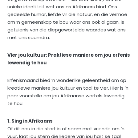
unieke identiteit wat ons as Afrikaners bind. Ons
gedeelde humor, liefde vir die natuur, en die vermoë
om ’n gemeenskap te bou waar ons ook al gaan, is
getuienis van die diepgewortelde waardes wat ons
met ons saamdra.
Vier jou kultuur: Praktiese maniere om jou erfenis
lewendig te hou
Erfenismaand bied ’n wonderlike geleentheid om op
kreatiewe maniere jou kultuur en taal te vier. Hier is ’n
paar voorstelle om jou Afrikaanse wortels lewendig
te hou:
1. Sing in Afrikaans
Of dit nou in die stort is of saam met vriende om ’n
vuur, laat jou stem die liedere van jou hart se taal