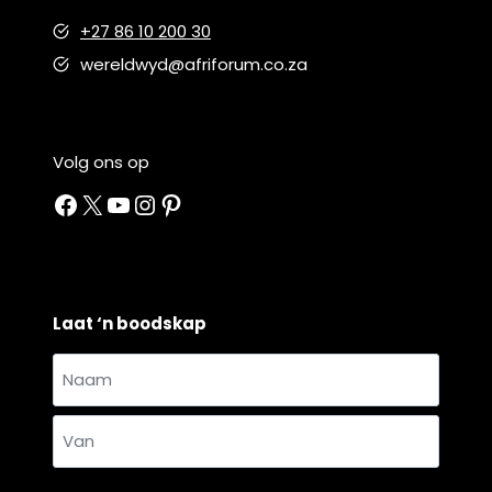
+27 86 10 200 30
wereldwyd@afriforum.co.za
Volg ons op
Facebook
X
YouTube
Instagram
Pinterest
Laat ‘n boodskap
Naam
en
Naam
van
*
Van