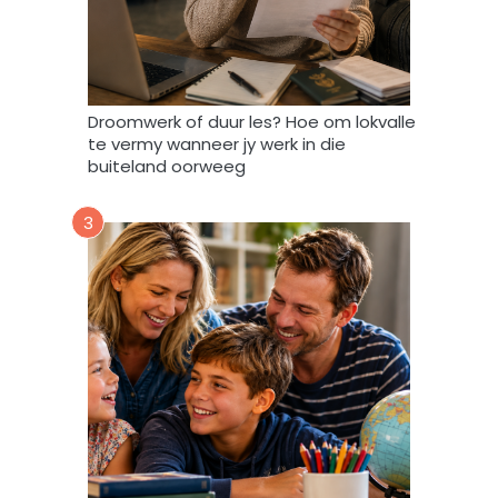
t
A
f
r
i
Droomwerk of duur les? Hoe om lokvalle
F
te vermy wanneer jy werk in die
o
buiteland oorweeg
r
u
3
m
m
y
d
a
t
a
m
a
g
v