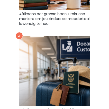
e
r
w
Afrikaans oor grense heen: Praktiese
e
maniere om jou kinders se moedertaal
r
lewendig te hou
k
,
4
s
t
o
o
r
e
n
g
e
b
r
u
i
k