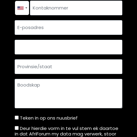
Kontaknommer
*
E-
posadres
Land
Provinsie/staat
Boodskap
Teken in op ons nuusbrief
Teken
in
Deur hierdie vorm in te vul stem ek daartoe
Deur
in dat AfriForum my data mag verwerk, stoor
op