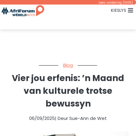
Skip
Lees vordering (
100
%)
KIESLYS
to
content
Blog
Vier jou erfenis: ’n Maand
van kulturele trotse
bewussyn
06/09/2025
| Deur Sue-Ann de Wet