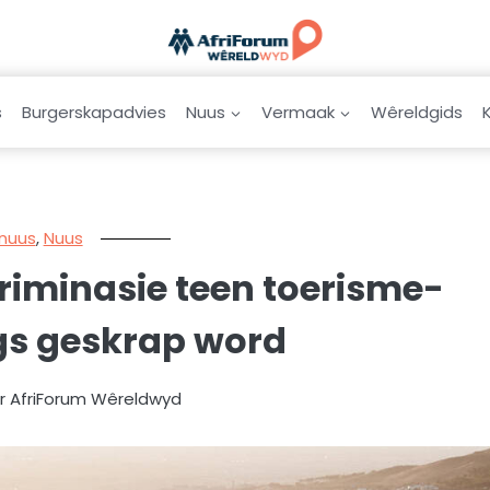
s
Burgerskapadvies
Nuus
Vermaak
Wêreldgids
snuus
,
Nuus
kriminasie teen toerisme-
s geskrap word
ur AfriForum Wêreldwyd