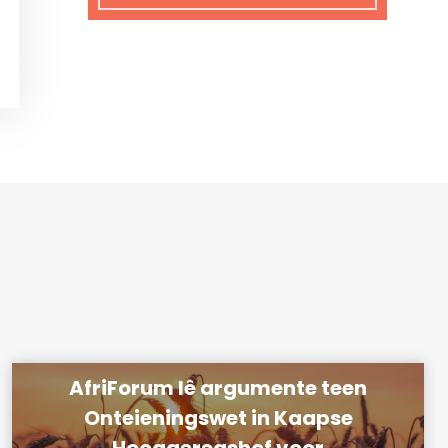
n
g
e
b
r
u
i
k
*
AfriForum lê argumente teen
Onteieningswet in Kaapse