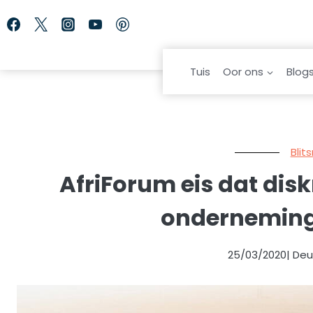
Skip
to
content
Tuis
Oor ons
Blog
Blit
AfriForum eis dat dis
onderneming
25/03/2020
| De