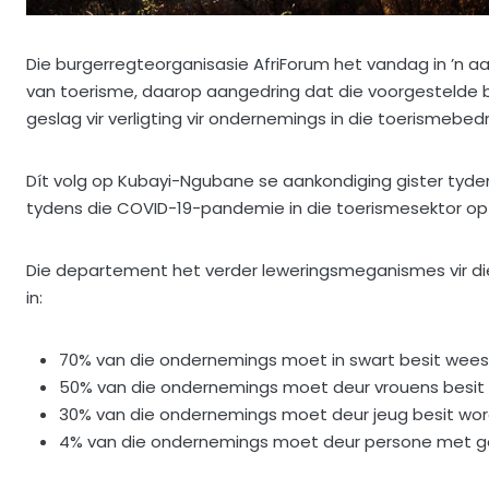
Die burgerregteorganisasie AfriForum het vandag in ’n
van toerisme, daarop aangedring dat die voorgestelde
geslag vir verligting vir ondernemings in die toerismebed
Dít volg op Kubayi-Ngubane se aankondiging gister tyde
tydens die COVID-19-pandemie in die toerismesektor op
Die departement het verder leweringsmeganismes vir die v
in:
70% van die ondernemings moet in swart besit wees
50% van die ondernemings moet deur vrouens besit 
30% van die ondernemings moet deur jeug besit wor
4% van die ondernemings moet deur persone met g