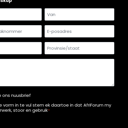
dskap
Van
mmer
E-
*
posadres
Provinsie/staat
p ons nuusbrief
ie vorm in te vul stem ek daartoe in dat AfriForum my
werk, stoor en gebruik
*