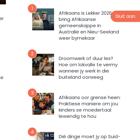
n
v
u
1
o
Afrikaans is Lekker 2026
u
Sluit aan
r
er
bring Afrikaanse
s
m
gemeenskappe in
b
i
Australië en Nieu-Seeland
r
n
weer bymekaar
i
t
e
e
2
f
v
Droomwerk of duur les?
Hoe om lokvalle te vermy
u
wanneer jy werk in die
l
buiteland oorweeg
de
s
t
e
3
Afrikaans oor grense heen:
m
Praktiese maniere om jou
e
kinders se moedertaal
k
lewendig te hou
d
a
4
a
Dié dinge moet jy op Suid-