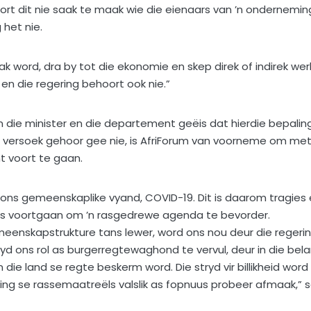
hoort dit nie saak te maak wie die eienaars van ’n ondernemin
het nie.
 word, dra by tot die ekonomie en skep direk of indirek wer
, en die regering behoort ook nie.”
van die minister en die departement geëis dat hierdie bepalin
e versoek gehoor gee nie, is AfriForum van voorneme om met
t voort te gaan.
n ons gemeenskaplike vyand, COVID-19. Dit is daarom tragies
eds voortgaan om ’n rasgedrewe agenda te bevorder.
eenskapstrukture tans lewer, word ons nou deur die regeri
 ons rol as burgerregtewaghond te vervul, deur in die bel
 die land se regte beskerm word. Die stryd vir billikheid word
ng se rassemaatreëls valslik as fopnuus probeer afmaak,” 