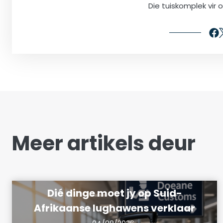
Die tuiskomplek vir 
Meer artikels deur
Dié dinge moet jy op Suid-
Afrikaanse lughawens verklaar