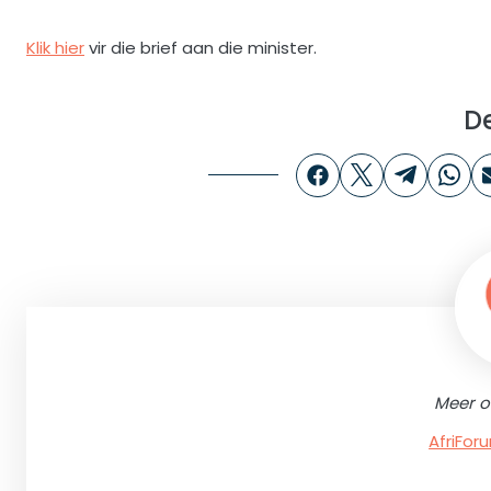
Klik hier
vir die brief aan die minister.
D
Meer o
AfriFo