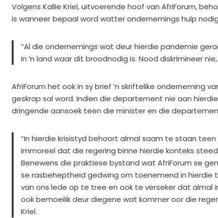
Volgens Kallie Kriel, uitvoerende hoof van AfriForum, be
is wanneer bepaal word watter ondernemings hulp nodig 
“Al die ondernemings wat deur hierdie pandemie geraak
in ’n land waar dit broodnodig is. Nood diskrimineer nie
AfriForum het ook in sy brief ’n skriftelike onderneming 
geskrap sal word. Indien die departement nie aan hierdi
dringende aansoek teen die minister en die departemen
“In hierdie krisistyd behoort almal saam te staan tee
immoreel dat die regering binne hierdie konteks ste
Benewens die praktiese bystand wat AfriForum se gem
se rasbeheptheid gedwing om toenemend in hierdie tyd
van ons lede op te tree en ook te verseker dat almal in
ook bemoeilik deur diegene wat kommer oor die regeri
Kriel.