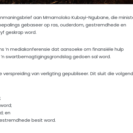
 aanmaningsbrief aan Mmamoloko Kubayi-Ngubane, die minist
 bepalings gebaseer op ras, ouderdom, gestremdhede en
ryf geskrap word.
ns ’n mediakonferensie dat aansoeke om finansiële hulp
 ’n swartbemagtigingsgrondslag gedoen sal word.
erspreiding van verligting gepubliseer. Dit sluit die volgen
;
word;
d; en
estremdhede besit word.