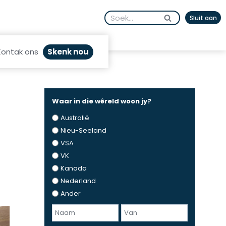
Search
Sluit aan
for:
Skenk nou
Kontak ons
Waar in die wêreld woon jy?
Australië
Nieu-Seeland
VSA
VK
Kanada
Nederland
Ander
N
a