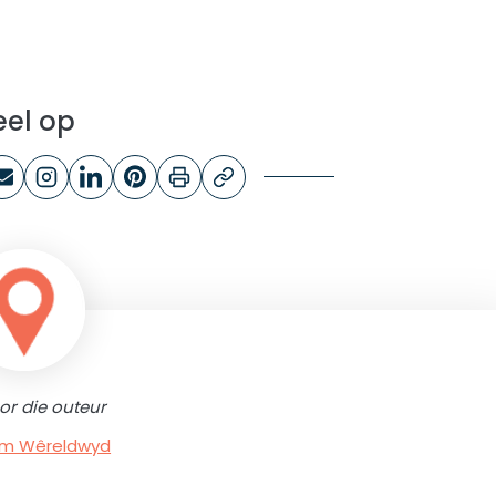
eel op
or die outeur
rum Wêreldwyd