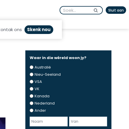
Search
Sluit aan
for:
Skenk nou
Kontak ons
Waar in die wêreld woon jy?
Australië
Nieu-Seeland
VSA
VK
Kanada
Nederland
Ander
N
a