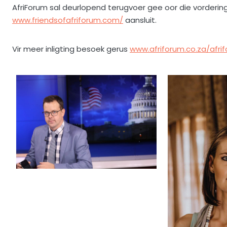
AfriForum sal deurlopend terugvoer gee oor die vordering 
www.friendsofafriforum.com/
aansluit.
Vir meer inligting besoek gerus
www.afriforum.co.za/afri