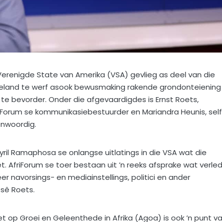
erenigde State van Amerika (VSA) gevlieg as deel van die
iteland te werf asook bewusmaking rakende grondonteiening
te bevorder. Onder die afgevaardigdes is Ernst Roets,
riForum se kommunikasiebestuurder en Mariandra Heunis, self
enwoordig.
 Cyril Ramaphosa se onlangse uitlatings in die VSA wat die
. AfriForum se toer bestaan uit ’n reeks afsprake wat verle
 navorsings- en mediainstellings, politici en ander
sê Roets.
 op Groei en Geleenthede in Afrika (Agoa) is ook ’n punt v