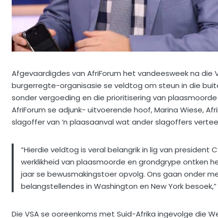
Afgevaardigdes van AfriForum het vandeesweek na die V
burgerregte-organisasie se veldtog om steun in die bu
sonder vergoeding en die prioritisering van plaasmoorde 
AfriForum se adjunk- uitvoerende hoof, Marina Wiese, Af
slagoffer van ’n plaasaanval wat ander slagoffers verte
“Hierdie veldtog is veral belangrik in lig van president
werklikheid van plaasmoorde en grondgrype ontken het
jaar se bewusmakingstoer opvolg. Ons gaan onder meer
belangstellendes in Washington en New York besoek,” 
Die VSA se ooreenkoms met Suid-Afrika ingevolge die Wet