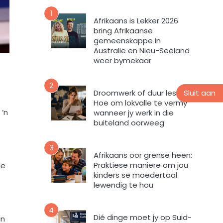
n
v
u
1
o
Afrikaans is Lekker 2026
u
r
bring Afrikaanse
s
m
gemeenskappe in
b
i
Australië en Nieu-Seeland
r
n
weer bymekaar
i
t
e
e
2
f
v
Sluit aan
Droomwerk of duur les?
Hoe om lokvalle te vermy
u
 ’n
wanneer jy werk in die
l
buiteland oorweeg
s
t
e
3
Afrikaans oor grense heen:
m
Praktiese maniere om jou
de
e
kinders se moedertaal
k
lewendig te hou
d
a
4
a
Dié dinge moet jy op Suid-
an