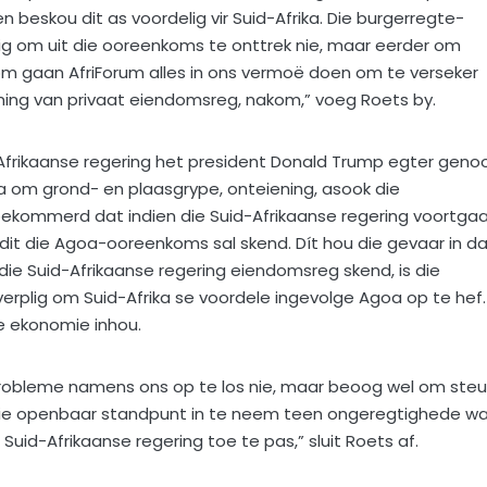
 beskou dit as voordelig vir Suid-Afrika. Die burgerregte-
ig om uit die ooreenkoms te onttrek nie, maar eerder om
rom gaan AfriForum alles in ons vermoë doen om te verseker
rming van privaat eiendomsreg, nakom,” voeg Roets by.
Afrikaanse regering het president Donald Trump egter geno
a om grond- en plaasgrype, onteiening, asook die
bekommerd dat indien die Suid-Afrikaanse regering voortga
it die Agoa-ooreenkoms sal skend. Dít hou die gevaar in d
 die Suid-Afrikaanse regering eiendomsreg skend, is die
rplig om Suid-Afrika se voordele ingevolge Agoa op te hef.
se ekonomie inhou.
 probleme namens ons op te los nie, maar beoog wel om ste
 die openbaar standpunt in te neem teen ongeregtighede w
Suid-Afrikaanse regering toe te pas,” sluit Roets af.