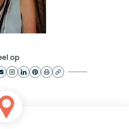
eel op