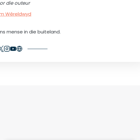
or die outeur
rum Wêreldwyd
ons mense in die buiteland.