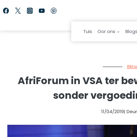
Skip
to
content
Tuis
Oor ons
Blog
Blit
AfriForum in VSA ter b
sonder vergoed
11/04/2019
| Deu