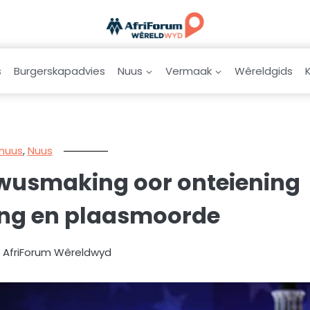
s
Burgerskapadvies
Nuus
Vermaak
Wêreldgids
snuus
,
Nuus
ewusmaking oor onteiening
ing en plaasmoorde
r AfriForum Wêreldwyd