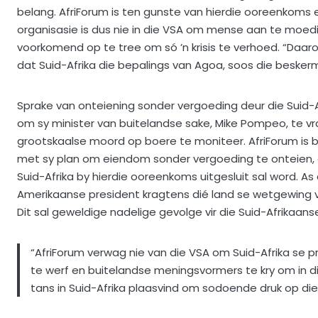
belang. AfriForum is ten gunste van hierdie ooreenkoms en
organisasie is dus nie in die VSA om mense aan te moed
voorkomend op te tree om só ’n krisis te verhoed. “Daa
dat Suid-Afrika die bepalings van Agoa, soos die beske
Sprake van onteiening sonder vergoeding deur die Suid-
om sy minister van buitelandse sake, Mike Pompeo, te vr
grootskaalse moord op boere te moniteer. AfriForum is 
met sy plan om eiendom sonder vergoeding te onteien, d
Suid-Afrika by hierdie ooreenkoms uitgesluit sal word. As
Amerikaanse president kragtens dié land se wetgewing ve
Dit sal geweldige nadelige gevolge vir die Suid-Afrikaan
“AfriForum verwag nie van die VSA om Suid-Afrika se
te werf en buitelandse meningsvormers te kry om in
tans in Suid-Afrika plaasvind om sodoende druk op die 