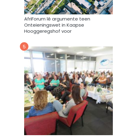
e
b
r
AfriForum lê argumente teen
u
Onteieningswet in Kaapse
i
Hooggeregshof voor
k
*
5