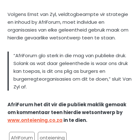
Volgens Ernst van Zyl, veldtogbeampte vir strategie
en inhoud by AfriForum, moet individue en
organisasies van elke geleentheid gebruik maak om
hierdie gevaarlike wetsontwerp teen te staan.
“AfriForum glo sterk in die mag van publieke druk.
Solank as wat daar geleenthede is waar ons druk
kan toepas, is dit ons plig as burgers en
burgerregteorganisasies om dit te doen,” sluit Van
Zyl af.
AfriForum het dit vir die publiek maklik gemaak
om kommentaar teen hierdie wetsontwerp by
www.onteiening.co.za
in te dien.
AfriForum
onteiening