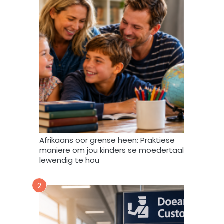
r
s
m
b
i
r
n
i
t
e
e
f
v
u
l
s
t
e
m
Afrikaans oor grense heen: Praktiese
e
maniere om jou kinders se moedertaal
k
lewendig te hou
d
a
2
a
r
t
o