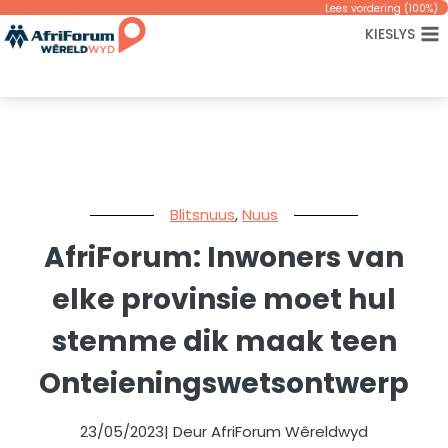
Skip
Lees vordering (
100
%)
KIESLYS
to
content
Blitsnuus
,
Nuus
AfriForum: Inwoners van
elke provinsie moet hul
stemme dik maak teen
Onteieningswetsontwerp
23/05/2023
| Deur AfriForum Wêreldwyd