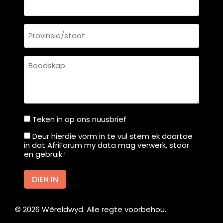
Provinsie/staat
Boodskap
Teken in op ons nuusbrief
Teken
in
Deur hierdie vorm in te vul stem ek daartoe
Deur
in dat AfriForum my data mag verwerk, stoor
op
hierdie
en gebruik
*
ons
vorm
nuusbrief
in
DIEN IN
te
vul
©
2026
Wêreldwyd. Alle regte voorbehou.
stem