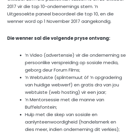
2017 vir die top 10-ondernemings stem. ’n
Uitgesoekte paneel beoordeel die top 10, en die
wenner word op 1 November 2017 aangekondig.
Die wenner sal die volgende pryse ontvang:
’n Video (advertensie) vir die onderneming se
persoonlike verspreiding op sosiale media,
geborg deur Forum Films;
’n Webtuiste (splinternuut óf ’n opgradering
van huidige webwerf) en gratis dra van jou
webtuiste (web hosting) vir een jaar;
’n Mentorsessie met die manne van
Buffelsfontein;
Hulp met die skep van sosiale en
aanlynteenwoordigheid (handelsmerk en
dies meer, indien onderneming dit verkies);