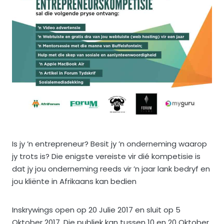
Is jy ’n entrepreneur? Besit jy ’n onderneming waarop
jy trots is? Die enigste vereiste vir dié kompetisie is
dat jy jou onderneming reeds vir ’n jaar lank bedryf en
jou kliënte in Afrikaans kan bedien
Inskrywings open op 20 Julie 2017 en sluit op 5
Oktober 2017. Die publiek kan tussen 10 en 20 Oktober