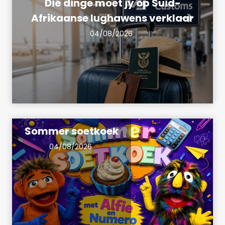
Dié dinge moet jy op Suid-
Afrikaanse lughawens verklaar
04/08/2026
Sommer soetkoek
04/08/2026