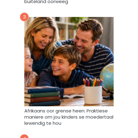
buiteland oorweeg
r
u
3
m
m
y
d
a
t
a
m
a
g
v
e
r
w
Afrikaans oor grense heen: Praktiese
e
maniere om jou kinders se moedertaal
r
lewendig te hou
k
,