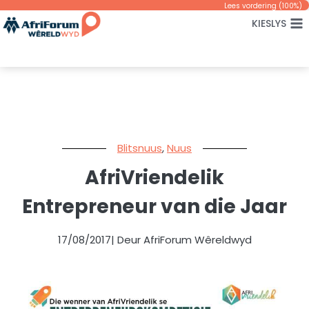
Skip
Lees vordering (
100
%)
KIESLYS
to
content
Blitsnuus
,
Nuus
AfriVriendelik
Entrepreneur van die Jaar
17/08/2017
| Deur AfriForum Wêreldwyd