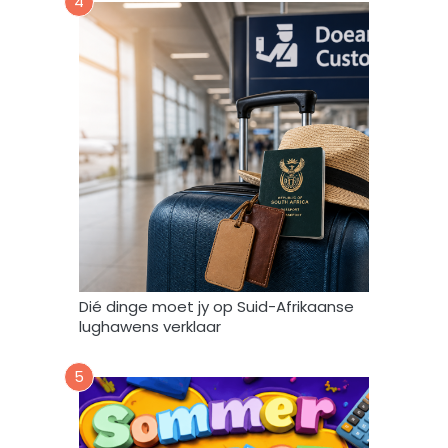
4
s
t
o
o
r
e
n
g
e
b
r
u
i
k
Dié dinge moet jy op Suid-Afrikaanse
*
lughawens verklaar
5