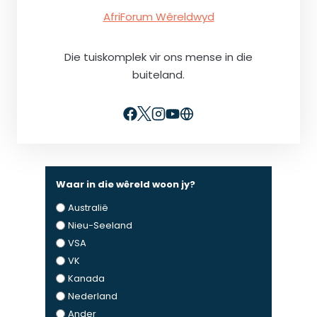
AfriForum Wêreldwyd
Die tuiskomplek vir ons mense in die
buiteland.
Waar in die wêreld woon jy?
Australië
Nieu-Seeland
VSA
VK
Kanada
Nederland
Ander