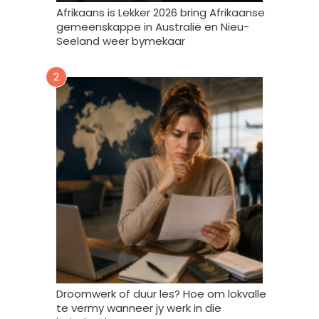
m
Afrikaans is Lekker 2026 bring Afrikaanse
e
gemeenskappe in Australië en Nieu-
k
Seeland weer bymekaar
d
a
2
a
r
t
o
e
i
n
d
a
t
A
f
r
i
Droomwerk of duur les? Hoe om lokvalle
F
te vermy wanneer jy werk in die
o