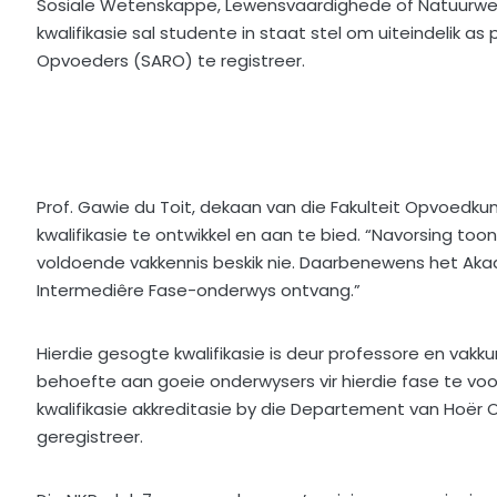
Sosiale Wetenskappe, Lewensvaardighede of Natuurwet
kwalifikasie sal studente in staat stel om uiteindelik a
Opvoeders (SARO) te registreer.
Prof. Gawie du Toit, dekaan van die Fakulteit Opvoedkun
kwalifikasie te ontwikkel en aan te bied. “Navorsing to
voldoende vakkennis beskik nie. Daarbenewens het Akad
Intermediêre Fase-onderwys ontvang.”
Hierdie gesogte kwalifikasie is deur professore en vakku
behoefte aan goeie onderwysers vir hierdie fase te voor
kwalifikasie akkreditasie by die Departement van Hoër O
geregistreer.