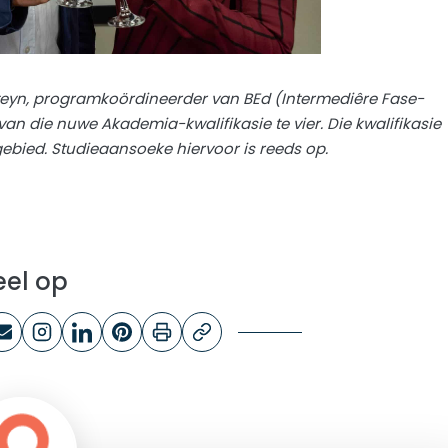
Steyn, programkoördineerder van BEd (Intermediêre Fase-
n die nuwe Akademia-kwalifikasie te vier. Die kwalifikasie
bied. Studieaansoeke hiervoor is reeds op.
eel op