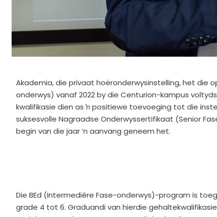
Akademia, die privaat hoëronderwysinstelling, het die
onderwys) vanaf 2022 by die Centurion-kampus voltyds
kwalifikasie dien as ŉ positiewe toevoeging tot die in
suksesvolle Nagraadse Onderwyssertifikaat (Senior Fa
begin van die jaar ’n aanvang geneem het.
Die BEd (Intermediêre Fase-onderwys)-program is toege
grade 4 tot 6. Graduandi van hierdie gehaltekwalifikasie