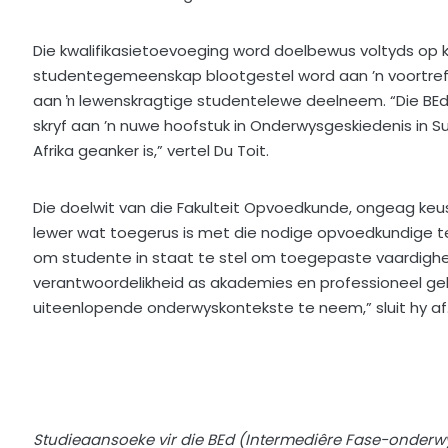
Die kwalifikasietoevoeging word doelbewus voltyds op
studentegemeenskap blootgestel word aan ’n voortrefli
aan ŉ lewenskragtige studentelewe deelneem. “Die BEd
skryf aan ’n nuwe hoofstuk in Onderwysgeskiedenis in Su
Afrika geanker is,” vertel Du Toit.
Die doelwit van die Fakulteit Opvoedkunde, ongeag keus
lewer wat toegerus is met die nodige opvoedkundige t
om studente in staat te stel om toegepaste vaardig
verantwoordelikheid as akademies en professioneel ge
uiteenlopende onderwyskontekste te neem,” sluit hy af
Studieaansoeke vir die BEd (Intermediêre Fase-onderwys