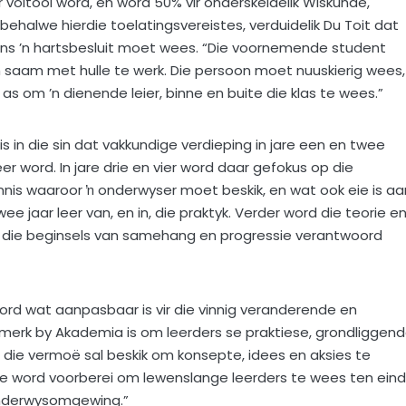
 voltooi word, en word 50% vir onderskeidelik Wiskunde,
n behalwe hierdie toelatingsvereistes, verduidelik Du Toit dat
stens ’n hartsbesluit moet wees. “Die voornemende student
m saam met hulle te werk. Die persoon moet nuuskierig wees,
s om ’n dienende leier, binne en buite die klas te wees.”
 is in die sin dat vakkundige verdieping in jare een en twee
er word. In jare drie en vier word daar gefokus op die
nnis waaroor ŉ onderwyser moet beskik, en wat ook eie is aa
e jaar leer van, en in, die praktyk. Verder word die teorie e
t die beginsels van samehang en progressie verantwoord
word wat aanpasbaar is vir die vinnig veranderende en
rk by Akademia is om leerders se praktiese, grondliggen
r die vermoë sal beskik om konsepte, idees en aksies te
nte word voorberei om lewenslange leerders te wees ten ein
 onderwysomgewing.”