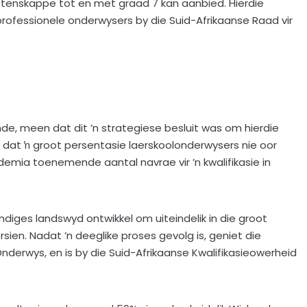
enskappe tot en met graad 7 kan aanbied. Hierdie
s professionele onderwysers by die Suid-Afrikaanse Raad vir
de, meen dat dit ’n strategiese besluit was om hierdie
on dat ŉ groot persentasie laerskoolonderwysers nie oor
emia toenemende aantal navrae vir ’n kwalifikasie in
ndiges landswyd ontwikkel om uiteindelik in die groot
sien. Nadat ’n deeglike proses gevolg is, geniet die
nderwys, en is by die Suid-Afrikaanse Kwalifikasieowerheid