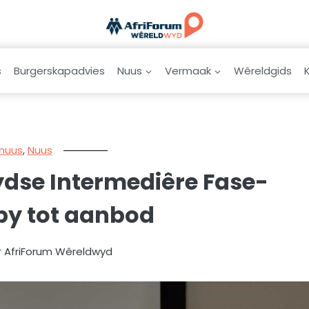
s
Burgerskapadvies
Nuus
Vermaak
Wêreldgids
snuus
,
Nuus
dse Intermediêre Fase-
by tot aanbod
r AfriForum Wêreldwyd