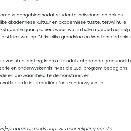
 kampus aangebied sodat studente individueel en ook as
ke akademiese kultuur en akademiese tuiste, terwyl hulle
-studente gaan pioniers wees wat in hulle moedertaal help
id-Afrika, wat op Christelike grondslae en Westerse erfenis i
e van studierigting, is om uiteindelik afgeronde graduandi t
eorie en onderwyskennis. “Met die BEd-program beoog ons
hede en bekwaamheid te demonstreer, en
kwalifiseerde intermediêre fase-onderwysers in
.
)-program is reeds oop. Vir meer inligting oor die