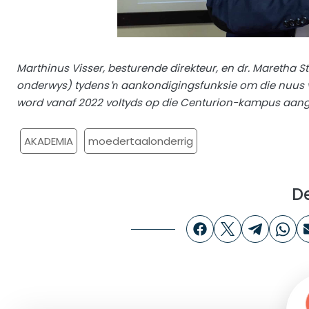
Marthinus Visser, besturende direkteur, en dr. Maretha 
onderwys) tydens ŉ aankondigingsfunksie om die nuus va
word vanaf 2022 voltyds op die Centurion-kampus aange
AKADEMIA
moedertaalonderrig
D