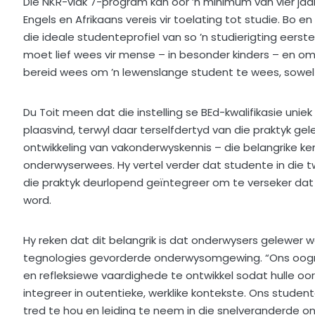
Die NKR-vlak 7-program kan oor ’n minimum van vier jaar
Engels en Afrikaans vereis vir toelating tot studie. Bo e
die ideale studenteprofiel van so ’n studierigting eer
moet lief wees vir mense – in besonder kinders – en o
bereid wees om ’n lewenslange student te wees, sowel a
Du Toit meen dat die instelling se BEd-kwalifikasie uniek
plaasvind, terwyl daar terselfdertyd van die praktyk gele
ontwikkeling van vakonderwyskennis – die belangrike ke
onderwyserwees. Hy vertel verder dat studente in die twe
die praktyk deurlopend geïntegreer om te verseker da
word.
Hy reken dat dit belangrik is dat onderwysers gelewer 
tegnologies gevorderde onderwysomgewing. “Ons oogme
en refleksiewe vaardighede te ontwikkel sodat hulle oo
integreer in outentieke, werklike kontekste. Ons stude
tred te hou en leiding te neem in die snelveranderde