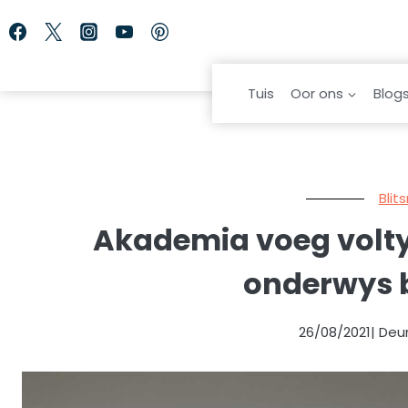
Skip
to
content
Tuis
Oor ons
Blog
Blit
Akademia voeg volty
onderwys 
26/08/2021
| Deu