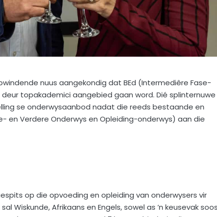
 opwindende nuus aangekondig dat BEd (Intermediêre Fase-
 deur topakademici aangebied gaan word. Dié splinternuwe
stelling se onderwysaanbod nadat die reeds bestaande en
se- en Verdere Onderwys en Opleiding-onderwys) aan die
spits op die opvoeding en opleiding van onderwysers vir
 sal Wiskunde, Afrikaans en Engels, sowel as ’n keusevak soo