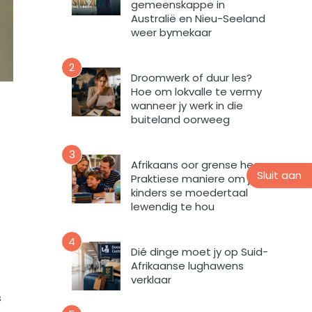
gemeenskappe in
b
i
Australië en Nieu-Seeland
r
n
weer bymekaar
i
t
e
e
2
f
v
Droomwerk of duur les?
Hoe om lokvalle te vermy
u
wanneer jy werk in die
l
buiteland oorweeg
s
t
e
3
Afrikaans oor grense heen:
m
Sluit aan
Praktiese maniere om jou
e
kinders se moedertaal
k
lewendig te hou
d
a
4
a
Dié dinge moet jy op Suid-
r
Afrikaanse lughawens
t
verklaar
o
s
e