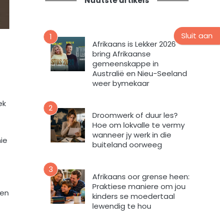
Nuutste artikels
t
n
i
s
e
n
v
Sluit aan
u
1
o
Afrikaans is Lekker 2026
u
r
bring Afrikaanse
s
m
gemeenskappe in
b
i
Australië en Nieu-Seeland
r
n
weer bymekaar
i
t
e
ek
e
2
f
v
Droomwerk of duur les?
Hoe om lokvalle te vermy
u
wanneer jy werk in die
l
ie
buiteland oorweeg
s
t
e
3
Afrikaans oor grense heen:
m
Praktiese maniere om jou
e
 en
kinders se moedertaal
k
lewendig te hou
d