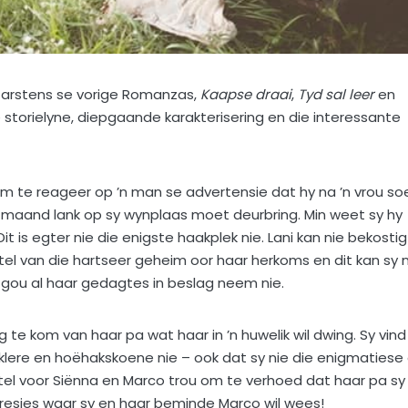
 Carstens se vorige Romanzas,
Kaapse draai
,
Tyd sal leer
en
e storielyne, diepgaande karakterisering en die interessante
 om te reageer op ’n man se advertensie dat hy na ’n vrou so
l ’n maand lank op sy wynplaas moet deurbring. Min weet sy hy
it is egter nie die enigste haakplek nie. Lani kan nie bekostig
tel van die hartseer geheim oor haar herkoms en dit kan sy n
 gou al haar gedagtes in beslag neem nie.
g te kom van haar pa wat haar in ’n huwelik wil dwing. Sy vind
rsklere en hoëhakskoene nie – ook dat sy nie die enigmatiese
 stel voor Siënna en Marco trou om te verhoed dat haar pa sy
s presies waar sy en haar beminde Marco wil wees!