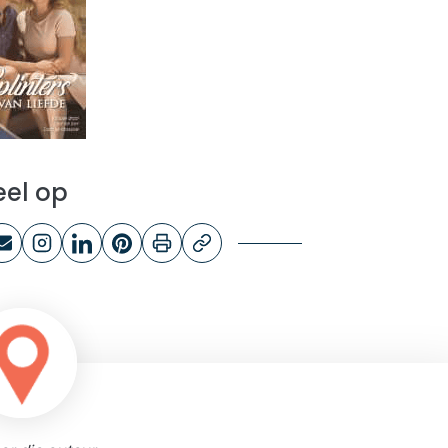
eel op