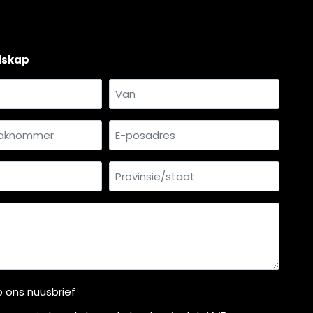
dskap
Van
mmer
E-
*
posadres
Provinsie/staat
p ons nuusbrief