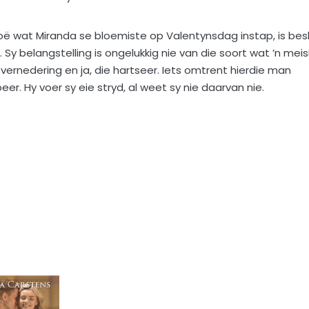
u oë wat Miranda se bloemiste op Valentynsdag instap, is besl
Sy belangstelling is ongelukkig nie van die soort wat ’n meis
 vernedering en ja, die hartseer. Iets omtrent hierdie man
er. Hy voer sy eie stryd, al weet sy nie daarvan nie.