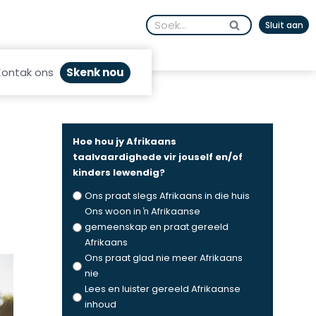
Search
Sluit aan
for:
Skenk nou
Kontak ons
Hoe hou jy Afrikaans
taalvaardighede vir jouself en/of
kinders lewendig?
Ons praat slegs Afrikaans in die huis
Ons woon in ŉ Afrikaanse
gemeenskap en praat gereeld
Afrikaans
Ons praat glad nie meer Afrikaans
nie
Lees en luister gereeld Afrikaanse
inhoud