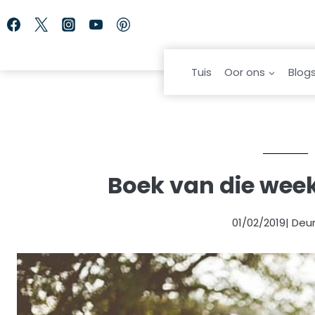
Skip
to
content
Tuis
Oor ons
Blog
Boek van die week:
01/02/2019
| Deu