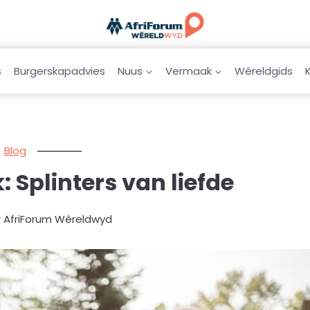
s
Burgerskapadvies
Nuus
Vermaak
Wêreldgids
Blog
 Splinters van liefde
r AfriForum Wêreldwyd