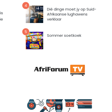
a
4
a
Dié dinge moet jy op Suid-
r
is
Afrikaanse lughawens
t
verklaar
ie
o
e
5
i
Sommer soetkoek
n
d
a
t
A
f
r
i
F
o
r
u
m
m