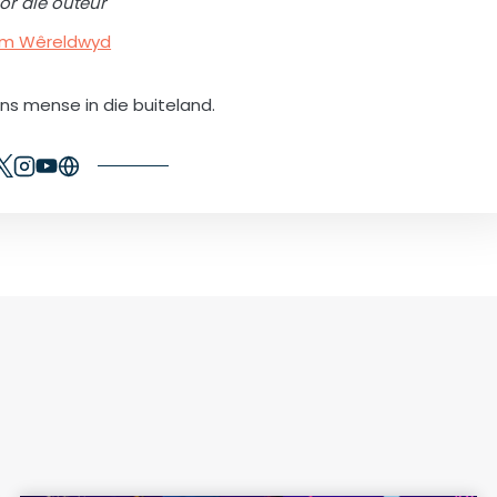
or die outeur
rum Wêreldwyd
ons mense in die buiteland.