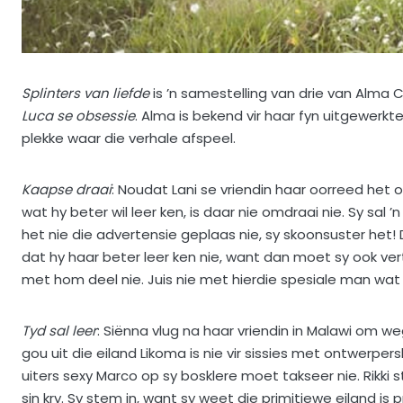
Splinters van liefde
is ’n samestelling van drie van Alma
Luca se obsessie
. Alma is bekend vir haar fyn uitgewerkt
plekke waar die verhale afspeel.
Kaapse draai
: Noudat Lani se vriendin haar oorreed het
wat hy beter wil leer ken, is daar nie omdraai nie. Sy sa
het nie die advertensie geplaas nie, sy skoonsuster het! D
dat hy haar beter leer ken nie, want dan moet sy ook ver
met hom deel nie. Juis nie met hierdie spesiale man wat
Tyd sal leer
: Siënna vlug na haar vriendin in Malawi om we
gou uit die eiland Likoma is nie vir sissies met ontwerpe
uiters sexy Marco op sy bosklere moet takseer nie. Rikki
sin kry. Sy stem in, want sy weet die primitiewe eiland i