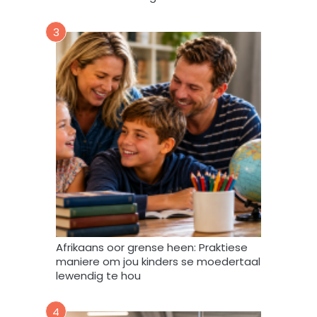
r
u
3
m
m
y
d
a
t
a
m
a
g
v
e
r
w
Afrikaans oor grense heen: Praktiese
e
maniere om jou kinders se moedertaal
r
lewendig te hou
k
,
4
s