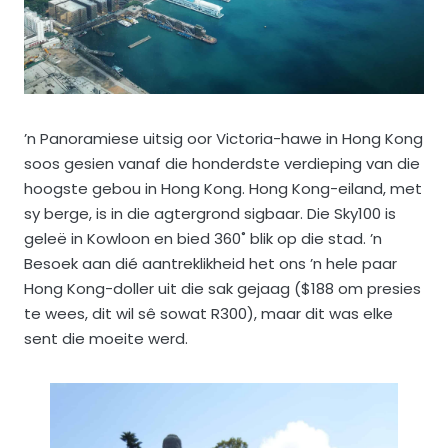
’n Panoramiese uitsig oor Victoria-hawe in Hong Kong
soos gesien vanaf die honderdste verdieping van die
hoogste gebou in Hong Kong. Hong Kong-eiland, met
sy berge, is in die agtergrond sigbaar. Die Sky100 is
geleë in Kowloon en bied 360˚ blik op die stad. ’n
Besoek aan dié aantreklikheid het ons ’n hele paar
Hong Kong-doller uit die sak gejaag ($188 om presies
te wees, dit wil sê sowat R300), maar dit was elke
sent die moeite werd.