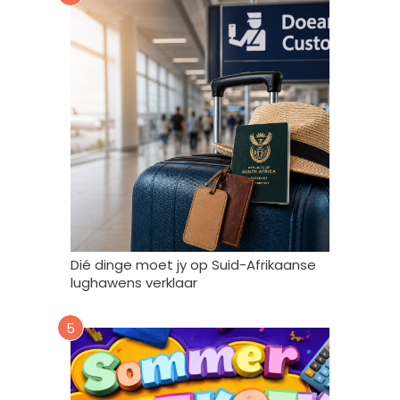
t
o
o
r
e
n
g
e
b
r
u
i
k
Dié dinge moet jy op Suid-Afrikaanse
*
lughawens verklaar
5