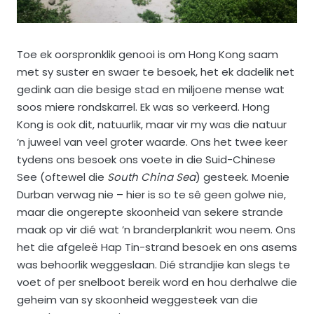
Toe ek oorspronklik genooi is om Hong Kong saam
met sy suster en swaer te besoek, het ek dadelik net
gedink aan die besige stad en miljoene mense wat
soos miere rondskarrel. Ek was so verkeerd. Hong
Kong is ook dit, natuurlik, maar vir my was die natuur
’n juweel van veel groter waarde. Ons het twee keer
tydens ons besoek ons voete in die Suid-Chinese
See (oftewel die
South China Sea
) gesteek. Moenie
Durban verwag nie – hier is so te sê geen golwe nie,
maar die ongerepte skoonheid van sekere strande
maak op vir dié wat ’n branderplankrit wou neem. Ons
het die afgeleë Hap Tin-strand besoek en ons asems
was behoorlik weggeslaan. Dié strandjie kan slegs te
voet of per snelboot bereik word en hou derhalwe die
geheim van sy skoonheid weggesteek van die