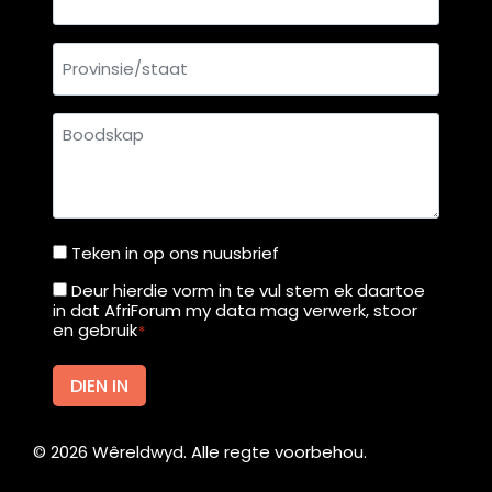
Provinsie/staat
Boodskap
Teken in op ons nuusbrief
Teken
in
Deur hierdie vorm in te vul stem ek daartoe
Deur
in dat AfriForum my data mag verwerk, stoor
op
hierdie
en gebruik
*
ons
vorm
nuusbrief
in
DIEN IN
te
vul
©
2026
Wêreldwyd. Alle regte voorbehou.
stem