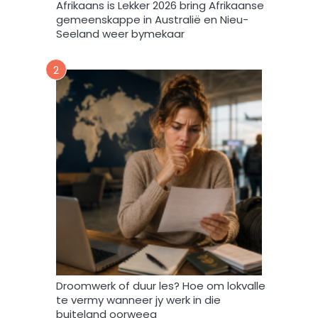
Afrikaans is Lekker 2026 bring Afrikaanse
e
gemeenskappe in Australië en Nieu-
k
Seeland weer bymekaar
d
a
2
a
r
t
o
e
i
n
d
a
t
A
f
r
i
Droomwerk of duur les? Hoe om lokvalle
F
te vermy wanneer jy werk in die
o
buiteland oorweeg