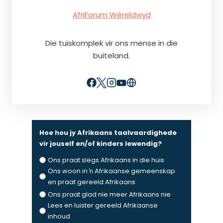
AfriForum Wêreldwyd
Die tuiskomplek vir ons mense in die
buiteland.
Hoe hou jy Afrikaans taalvaardighede
vir jouself en/of kinders lewendig?
Ons praat slegs Afrikaans in die huis
Ons woon in ŉ Afrikaanse gemeenskap
en praat gereeld Afrikaans
Ons praat glad nie meer Afrikaans nie
Lees en luister gereeld Afrikaanse
inhoud