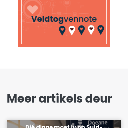
Meer artikels deur
Dié dinge moet jy op Suid-