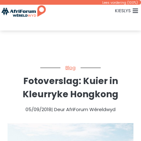
Skip
Lees vordering (
100
%)
KIESLYS
to
content
Blog
Fotoverslag: Kuier in
Kleurryke Hongkong
05/09/2018
| Deur AfriForum Wêreldwyd