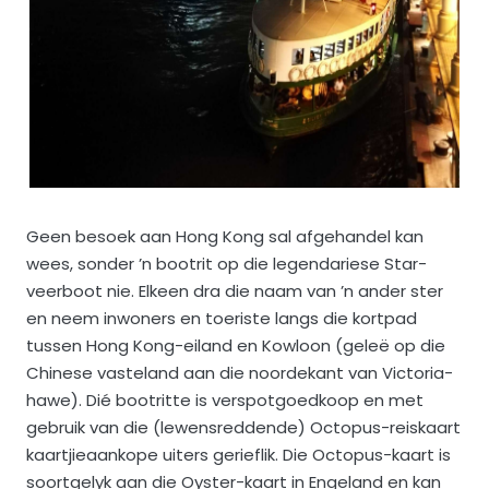
Geen besoek aan Hong Kong sal afgehandel kan
wees, sonder ’n bootrit op die legendariese Star-
veerboot nie. Elkeen dra die naam van ’n ander ster
en neem inwoners en toeriste langs die kortpad
tussen Hong Kong-eiland en Kowloon (geleë op die
Chinese vasteland aan die noordekant van Victoria-
hawe). Dié bootritte is verspotgoedkoop en met
gebruik van die (lewensreddende) Octopus-reiskaart
kaartjieaankope uiters gerieflik. Die Octopus-kaart is
soortgelyk aan die Oyster-kaart in Engeland en kan