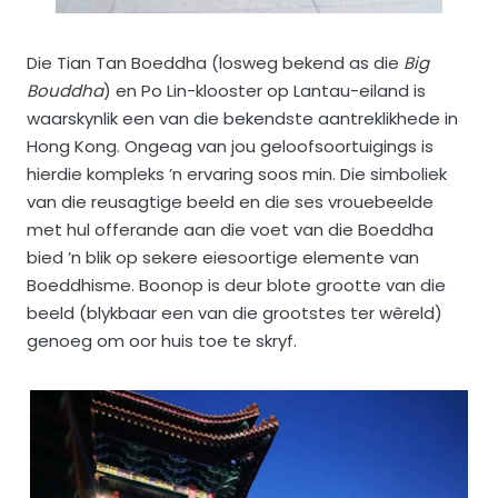
Die Tian Tan Boeddha (losweg bekend as die
Big
Bouddha
) en Po Lin-klooster op Lantau-eiland is
waarskynlik een van die bekendste aantreklikhede in
Hong Kong. Ongeag van jou geloofsoortuigings is
hierdie kompleks ’n ervaring soos min. Die simboliek
van die reusagtige beeld en die ses vrouebeelde
met hul offerande aan die voet van die Boeddha
bied ’n blik op sekere eiesoortige elemente van
Boeddhisme. Boonop is deur blote grootte van die
beeld (blykbaar een van die grootstes ter wêreld)
genoeg om oor huis toe te skryf.