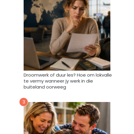
o
e
i
n
d
a
t
A
f
r
i
Droomwerk of duur les? Hoe om lokvalle
F
te vermy wanneer jy werk in die
o
buiteland oorweeg
r
u
3
m
m
y
d
a