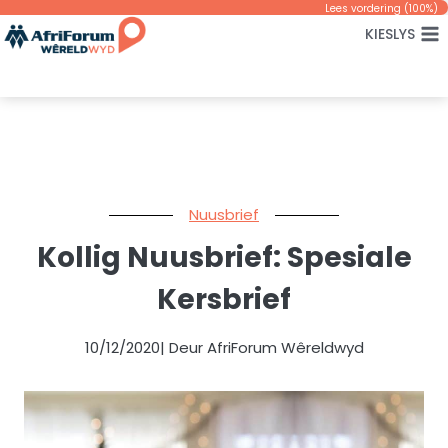
Skip
Lees vordering (
100
%)
KIESLYS
to
content
Nuusbrief
Kollig Nuusbrief: Spesiale
Kersbrief
10/12/2020
| Deur AfriForum Wêreldwyd