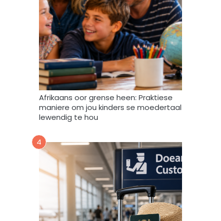
t
a
m
a
g
v
e
r
w
Afrikaans oor grense heen: Praktiese
e
maniere om jou kinders se moedertaal
r
lewendig te hou
k
,
4
s
t
o
o
r
e
n