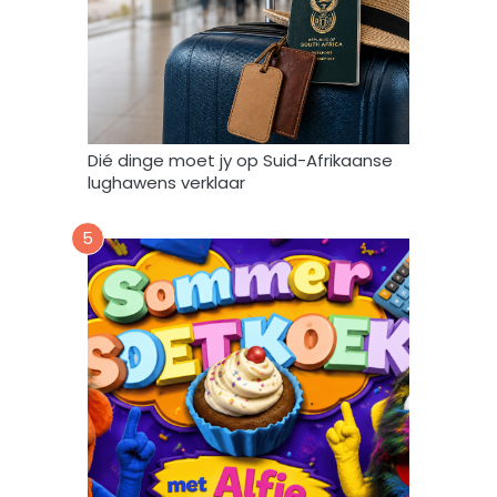
g
e
b
r
u
i
k
Dié dinge moet jy op Suid-Afrikaanse
*
lughawens verklaar
5