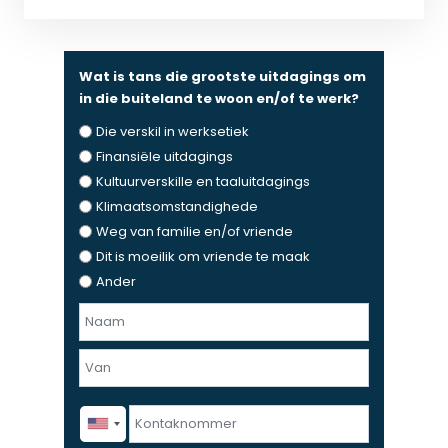
Wat is tans die grootste uitdagings om
in die buiteland te woon en/of te werk?
Die verskil in werksetiek
Finansiële uitdagings
Kultuurverskille en taaluitdagings
Klimaatsomstandighede
Weg van familie en/of vriende
Dit is moeilik om vriende te maak
Ander
N
a
F
a
i
m
r
e
L
K
s
n
a
o
t
v
s