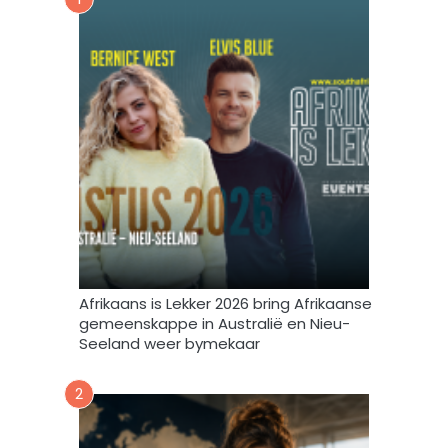
o
u
r
s
m
b
i
r
n
i
t
e
e
f
v
u
l
s
t
e
m
Afrikaans is Lekker 2026 bring Afrikaanse
e
gemeenskappe in Australië en Nieu-
k
Seeland weer bymekaar
d
a
2
a
r
t