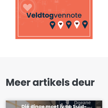
Meer artikels deur
Dié dinge moet jy op Suid-