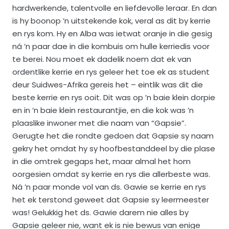
hardwerkende, talentvolle en liefdevolle leraar. En dan
is hy boonop ’n uitstekende kok, veral as dit by kerrie
en rys kom. Hy en Alba was ietwat oranje in die gesig
ná ’n paar dae in die kombuis om hulle kerriedis voor
te berei. Nou moet ek dadelik noem dat ek van
ordentlike kerrie en rys geleer het toe ek as student
deur Suidwes-Afrika gereis het – eintlik was dit die
beste kerrie en rys ooit. Dit was op ’n baie klein dorpie
en in ’n baie klein restaurantjie, en die kok was ’n
plaaslike inwoner met die naam van “Gapsie”.
Gerugte het die rondte gedoen dat Gapsie sy naam
gekry het omdat hy sy hoofbestanddeel by die plase
in die omtrek gegaps het, maar almal het hom
oorgesien omdat sy kerrie en rys die allerbeste was.
Ná ’n paar monde vol van ds. Gawie se kerrie en rys
het ek terstond geweet dat Gapsie sy leermeester
was! Gelukkig het ds. Gawie darem nie alles by
Gapsie geleer nie, want ek is nie bewus van enige