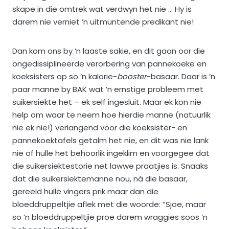
skape in die omtrek wat verdwyn het nie … Hy is
darem nie verniet ’n uitmuntende predikant nie!
Dan kom ons by ’n laaste sakie, en dit gaan oor die
ongedissiplineerde verorbering van pannekoeke en
koeksisters op so ’n kalorie-
booster
-basaar. Daar is ’n
paar manne by BAK wat ’n ernstige probleem met
suikersiekte het – ek self ingesluit. Maar ek kon nie
help om waar te neem hoe hierdie manne (natuurlik
nie ek nie!) verlangend voor die koeksister- en
pannekoektafels getalm het nie, en dit was nie lank
nie of hulle het behoorlik ingeklim en voorgegee dat
die suikersiektestorie net lawwe praatjies is. Snaaks
dat die suikersiektemanne nou, ná die basaar,
gereeld hulle vingers prik maar dan die
bloeddruppeltjie aflek met die woorde: “Sjoe, maar
so ’n bloeddruppeltjie proe darem wraggies soos ’n