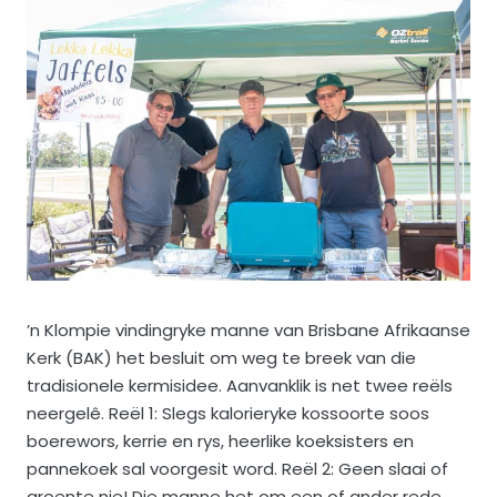
’n Klompie vindingryke manne van Brisbane Afrikaanse
Kerk (BAK) het besluit om weg te breek van die
tradisionele kermisidee. Aanvanklik is net twee reëls
neergelê. Reël 1: Slegs kalorieryke kossoorte soos
boerewors, kerrie en rys, heerlike koeksisters en
pannekoek sal voorgesit word. Reël 2: Geen slaai of
groente nie! Die manne het om een of ander rede