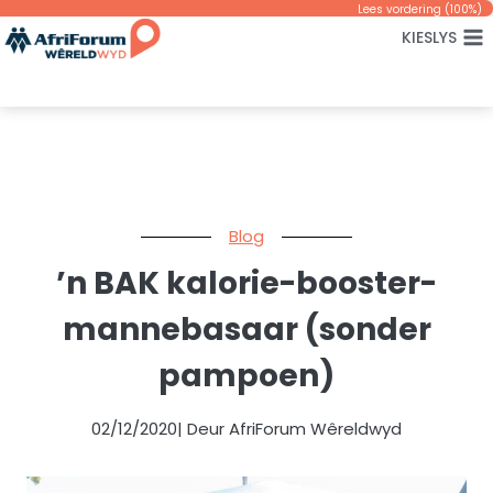
Skip
Lees vordering (
100
%)
KIESLYS
to
content
Blog
’n BAK kalorie-booster-
mannebasaar (sonder
pampoen)
02/12/2020
| Deur AfriForum Wêreldwyd