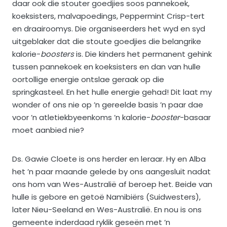
daar ook die stouter goedjies soos pannekoek,
koeksisters, malvapoedings, Peppermint Crisp-tert
en draairoomys. Die organiseerders het wyd en syd
uitgeblaker dat die stoute goedjies die belangrike
kalorie-
boosters
is. Die kinders het permanent gehink
tussen pannekoek en koeksisters en dan van hulle
oortollige energie ontslae geraak op die
springkasteel. En het hulle energie gehad! Dit laat my
wonder of ons nie op ’n gereelde basis ’n paar dae
voor ’n atletiekbyeenkoms ’n kalorie-
booster
-basaar
moet aanbied nie?
Ds. Gawie Cloete is ons herder en leraar. Hy en Alba
het ’n paar maande gelede by ons aangesluit nadat
ons hom van Wes-Australië af beroep het. Beide van
hulle is gebore en getoë Namibiërs (Suidwesters),
later Nieu-Seeland en Wes-Australië. En nou is ons
gemeente inderdaad ryklik geseën met ’n