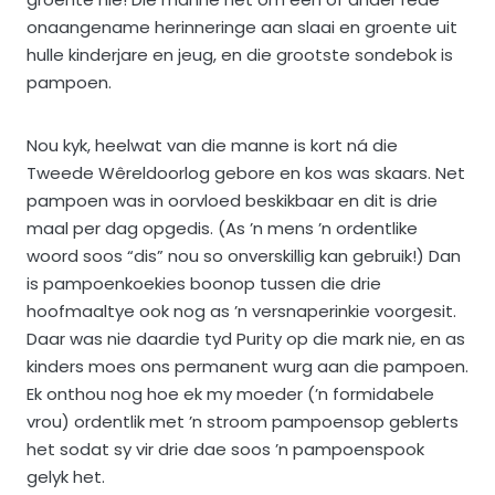
onaangename herinneringe aan slaai en groente uit
hulle kinderjare en jeug, en die grootste sondebok is
pampoen.
Nou kyk, heelwat van die manne is kort ná die
Tweede Wêreldoorlog gebore en kos was skaars. Net
pampoen was in oorvloed beskikbaar en dit is drie
maal per dag opgedis. (As ’n mens ’n ordentlike
woord soos “dis” nou so onverskillig kan gebruik!) Dan
is pampoenkoekies boonop tussen die drie
hoofmaaltye ook nog as ’n versnaperinkie voorgesit.
Daar was nie daardie tyd Purity op die mark nie, en as
kinders moes ons permanent wurg aan die pampoen.
Ek onthou nog hoe ek my moeder (’n formidabele
vrou) ordentlik met ’n stroom pampoensop geblerts
het sodat sy vir drie dae soos ’n pampoenspook
gelyk het.