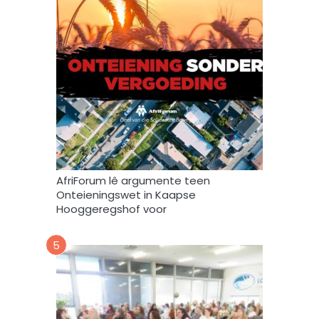
s
t
o
o
r
e
n
g
e
b
r
AfriForum lê argumente teen
u
Onteieningswet in Kaapse
i
Hooggeregshof voor
k
*
5