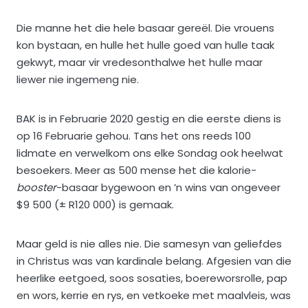
Die manne het die hele basaar gereël. Die vrouens
kon bystaan, en hulle het hulle goed van hulle taak
gekwyt, maar vir vredesonthalwe het hulle maar
liewer nie ingemeng nie.
BAK is in Februarie 2020 gestig en die eerste diens is
op 16 Februarie gehou. Tans het ons reeds 100
lidmate en verwelkom ons elke Sondag ook heelwat
besoekers. Meer as 500 mense het die kalorie-
booster
-basaar bygewoon en ’n wins van ongeveer
$9 500 (± R120 000) is gemaak.
Maar geld is nie alles nie. Die samesyn van geliefdes
in Christus was van kardinale belang. Afgesien van die
heerlike eetgoed, soos sosaties, boereworsrolle, pap
en wors, kerrie en rys, en vetkoeke met maalvleis, was