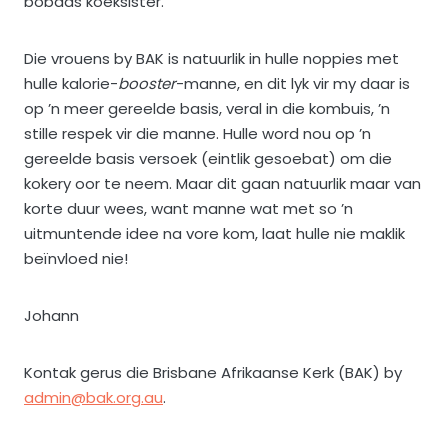
bobaas koeksister.”
Die vrouens by BAK is natuurlik in hulle noppies met
hulle kalorie-
booster
-manne, en dit lyk vir my daar is
op ’n meer gereelde basis, veral in die kombuis, ’n
stille respek vir die manne. Hulle word nou op ’n
gereelde basis versoek (eintlik gesoebat) om die
kokery oor te neem. Maar dit gaan natuurlik maar van
korte duur wees, want manne wat met so ’n
uitmuntende idee na vore kom, laat hulle nie maklik
beïnvloed nie!
Johann
Kontak gerus die Brisbane Afrikaanse Kerk (BAK) by
admin@bak.org.au
.