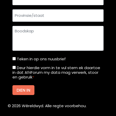
Provinsie/staat
Boodskap
Teken in op ons nuusbrief
Teken
in
Deur hierdie vorm in te vul stem ek daartoe
Deur
in dat AfriForum my data mag verwerk, stoor
op
hierdie
en gebruik
*
ons
vorm
nuusbrief
in
DIEN IN
te
vul
©
2026
Wêreldwyd. Alle regte voorbehou.
stem