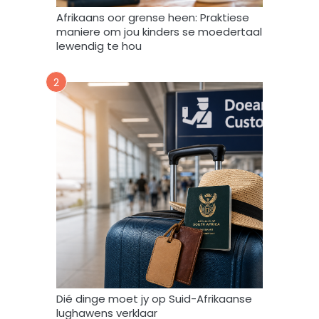
m
Afrikaans oor grense heen: Praktiese
e
maniere om jou kinders se moedertaal
k
lewendig te hou
d
a
2
a
r
t
o
e
i
n
d
a
t
A
f
r
i
Dié dinge moet jy op Suid-Afrikaanse
F
lughawens verklaar