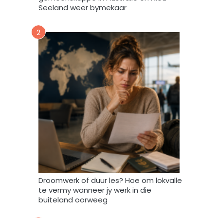
k
Seeland weer bymekaar
d
a
2
a
r
t
o
e
i
n
d
a
t
A
f
r
i
Droomwerk of duur les? Hoe om lokvalle
F
te vermy wanneer jy werk in die
o
buiteland oorweeg
r
u