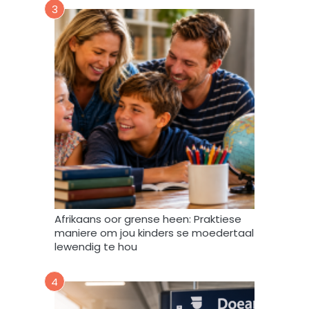
3
m
m
y
d
a
t
a
m
a
g
v
e
r
w
Afrikaans oor grense heen: Praktiese
e
maniere om jou kinders se moedertaal
r
lewendig te hou
k
,
4
s
t