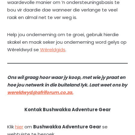
waardevolle manier om ’n ondersteuningsbasis te
bou vir daardie dae wanneer die verlange te veel
raak en almal net te ver weg is.
Help jou onderneming om te groei, gebruik hierdie
skakel en maak seker jou onderneming word gelys op
Wêreldwyd se
Wêreldgids
.
Ons wil graag hoor waar jy koop, met wie jy praat en
hoe jou netwerk in die buiteland lyk. Laat weet ons by
wereldwyd@afriforum.co.za.
Kontak Bushwakka Adventure Gear
Klik
hier
om
Bushwakka Adventure Gear
se
webtuiste te besoek.