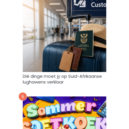
o
o
r
e
n
g
e
b
r
u
i
k
Dié dinge moet jy op Suid-Afrikaanse
*
lughawens verklaar
5