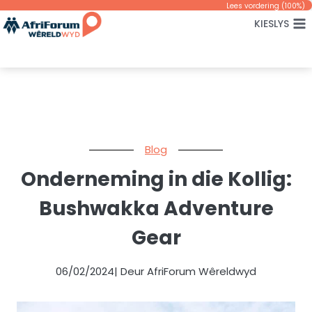
Skip
Lees vordering (
100
%)
KIESLYS
to
content
Blog
Onderneming in die Kollig:
Bushwakka Adventure
Gear
06/02/2024
| Deur AfriForum Wêreldwyd