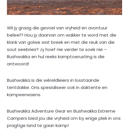
Wil jy graag die gevoel van vryheid en avontuur
beleef? Hou jy daarvan om wakker te word met die
klank van golwe wat breek en met die reuk van die
sout seebries? Jy hoef nie verder te soek nie –
Bushwakka en hul reeks kamptoerusting is die
antwoord!
Bushwakka is die wêreldleiers in losstaande
tentdakke. Ons spesialiseer ook in daktente en
kampeerwaens.
Bushwakka Adventure Gear en Bushwakka Extreme
Campers bied jou die vryheid om by enige plek in ons
pragtige land te gaan kamp!