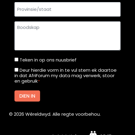
Provinsie/staat
Boodskap
Teken in op ons nuusbrief
Teken
in
Deur hierdie vorm in te vul stem ek daartoe
Deur
in dat AfriForum my data mag verwerk, stoor
op
hierdie
en gebruik
*
ons
vorm
nuusbrief
in
DIEN IN
te
vul
©
2026
Wêreldwyd. Alle regte voorbehou.
stem
ek