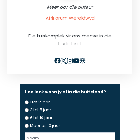
Meer oor die outeur
AfriForum Wêreldwyd
Die tuiskomplek vir ons mense in die
buiteland.
Hoe lank woon jy al in die buiteland?
1 tot 2 jaar
3 tot 5 jaar
6 tot 10 jaar
Meer as 10 jaar
N