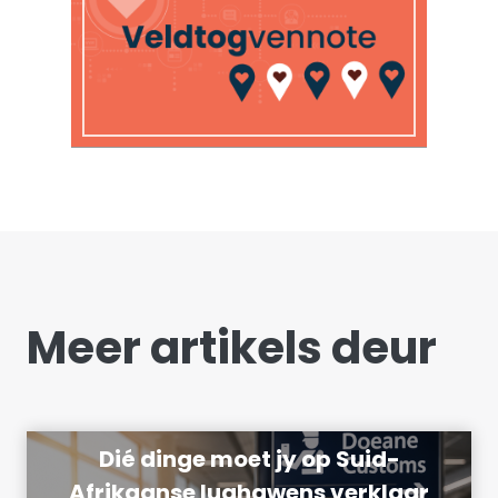
Meer artikels deur
Dié dinge moet jy op Suid-
Afrikaanse lughawens verklaar