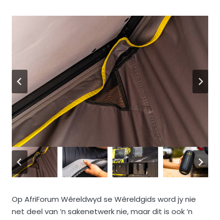
Op AfriForum Wêreldwyd se Wêreldgids word jy nie
net deel van ’n sakenetwerk nie, maar dit is ook ’n