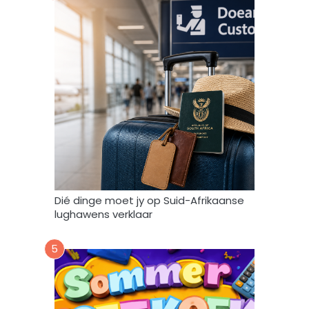
t
o
o
r
e
n
g
e
b
r
u
i
k
Dié dinge moet jy op Suid-Afrikaanse
*
lughawens verklaar
5