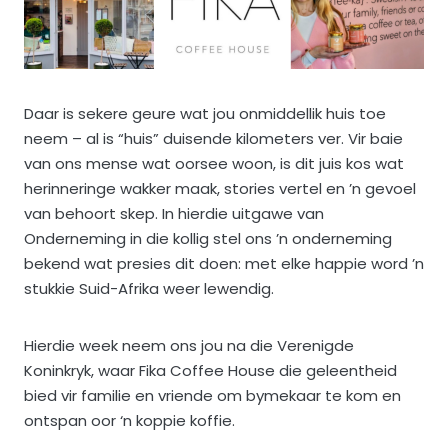
Daar is sekere geure wat jou onmiddellik huis toe
neem – al is “huis” duisende kilometers ver. Vir baie
van ons mense wat oorsee woon, is dit juis kos wat
herinneringe wakker maak, stories vertel en ’n gevoel
van behoort skep. In hierdie uitgawe van
Onderneming in die kollig stel ons ’n onderneming
bekend wat presies dit doen: met elke happie word ’n
stukkie Suid-Afrika weer lewendig.
Hierdie week neem ons jou na die Verenigde
Koninkryk, waar Fika Coffee House die geleentheid
bied vir familie en vriende om bymekaar te kom en
ontspan oor ‘n koppie koffie.