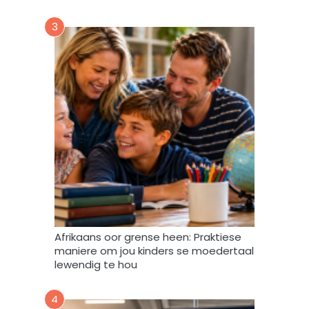
r
u
3
m
m
y
d
a
t
a
m
a
g
v
e
r
w
Afrikaans oor grense heen: Praktiese
e
maniere om jou kinders se moedertaal
r
lewendig te hou
k
,
4
s