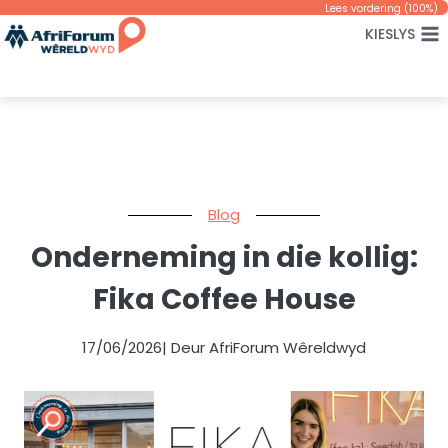
Skip
Lees vordering (
100
%)
KIESLYS
to
content
Blog
Onderneming in die kollig:
Fika Coffee House
17/06/2026
| Deur AfriForum Wêreldwyd