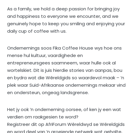
As a family, we hold a deep passion for bringing joy
and happiness to everyone we encounter, and we
genuinely hope to keep you smiling and enjoying your
daily cup of coffee with us.
Ondernemings soos Fika Coffee House wys hoe ons
mense hul kultuur, vaardighede en
entrepreneursgees saamneem, waar hulle ook al
wortelskiet. Dit is juis hierdie stories van aanpas, bou
en bydra wat die Wêreldgids so waardevol maak – ’n
plek waar Suid-Afrikaanse ondernemings mekaar vind
en ondersteun, ongeag landsgrense.
Het jy ook ’n onderneming oorsee, of ken jy een wat
verdien om raakgesien te word?
Registreer dit op AfriForum Wêreldwyd se Wêreldgids
en word deel van ’n groeiende netwerk wat gehalte,