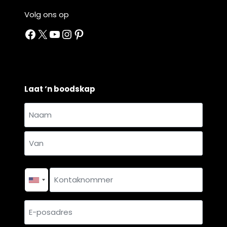
Volg ons op
Facebook
X
YouTube
Instagram
Pinterest
Laat ‘n boodskap
Naam
en
Naam
van
*
Van
Kontaknommer
*
E-
posadres