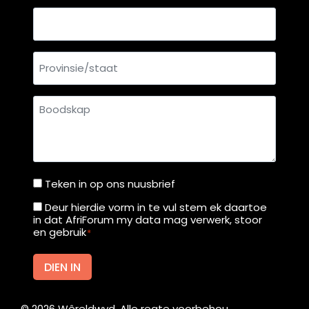
Land
Provinsie/staat
Boodskap
Teken in op ons nuusbrief
Teken
in
Deur hierdie vorm in te vul stem ek daartoe
Deur
in dat AfriForum my data mag verwerk, stoor
op
hierdie
en gebruik
*
ons
vorm
nuusbrief
in
DIEN IN
te
vul
©
2026
Wêreldwyd. Alle regte voorbehou.