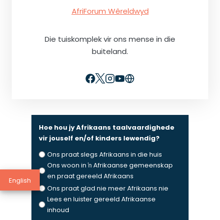
AfriForum Wêreldwyd
Die tuiskomplek vir ons mense in die
buiteland.
Hoe hou jy Afrikaans taalvaardighede
vir jouself en/of kinders lewendig?
Ons praat slegs Afrikaans in die huis
Ons woon in ŉ Afrikaanse gemeenskap
en praat gereeld Afrikaans
English
Ons praat glad nie meer Afrikaans nie
Lees en luister gereeld Afrikaanse
inhoud