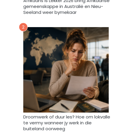
Afrikaans is Lekker 2026 bring Afrikaanse
e
gemeenskappe in Australië en Nieu-
k
Seeland weer bymekaar
d
a
2
a
r
t
o
e
i
n
d
a
t
A
f
r
i
Droomwerk of duur les? Hoe om lokvalle
F
te vermy wanneer jy werk in die
o
buiteland oorweeg