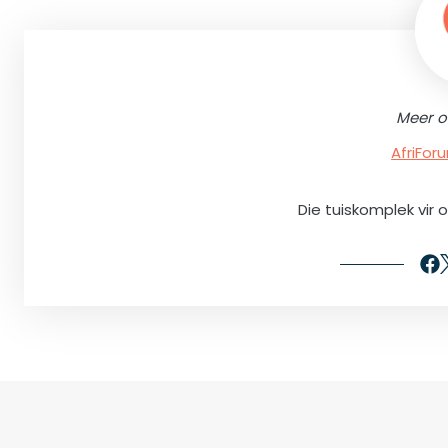
Meer o
AfriFo
Die tuiskomplek vir 