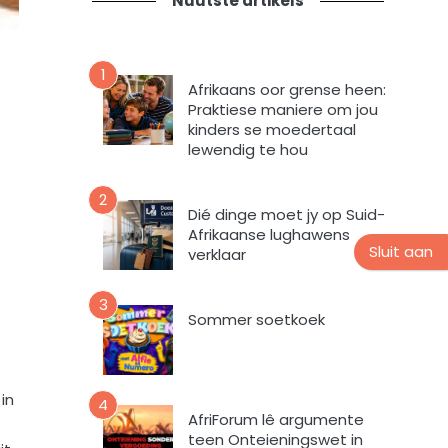
Nuutste artikels
t
n
i
s
e
n
v
u
1
o
Afrikaans oor grense heen:
u
r
Praktiese maniere om jou
s
m
kinders se moedertaal
b
i
lewendig te hou
r
n
i
t
2
e
e
Dié dinge moet jy op Suid-
f
v
Afrikaanse lughawens
Sluit aan
verklaar
u
l
s
3
Sommer soetkoek
t
e
m
e
in
4
k
AfriForum lê argumente
d
teen Onteieningswet in