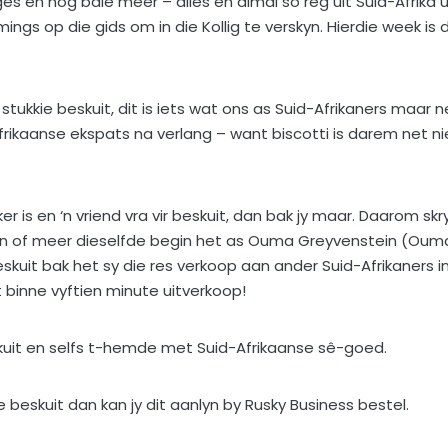
s en nog baie meer – alles en almal so reg uit Suid-Afrika ui
s op die gids om in die Kollig te verskyn. Hierdie week is d
 stukkie beskuit, dit is iets wat ons as Suid-Afrikaners maar n
frikaanse ekspats na verlang – want biscotti is darem net ni
r is en ‘n vriend vra vir beskuit, dan bak jy maar. Daarom skr
in of meer dieselfde begin het as Ouma Greyvenstein (Oum
eskuit bak het sy die res verkoop aan ander Suid-Afrikaners i
binne vyftien minute uitverkoop!
kuit en selfs t-hemde met Suid-Afrikaanse sê-goed.
e beskuit dan kan jy dit aanlyn by Rusky Business bestel.