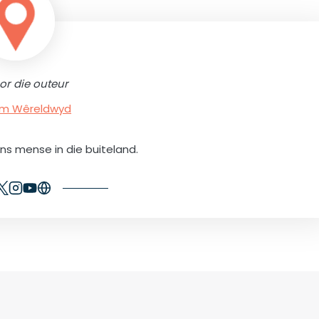
or die outeur
rum Wêreldwyd
ons mense in die buiteland.