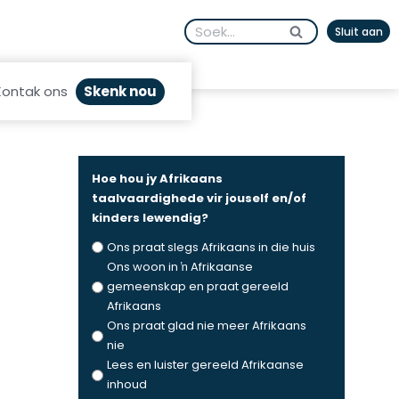
Search
Sluit aan
for:
Skenk nou
Kontak ons
Hoe hou jy Afrikaans
taalvaardighede vir jouself en/of
kinders lewendig?
Ons praat slegs Afrikaans in die huis
Ons woon in ŉ Afrikaanse
gemeenskap en praat gereeld
Afrikaans
Ons praat glad nie meer Afrikaans
nie
Lees en luister gereeld Afrikaanse
inhoud