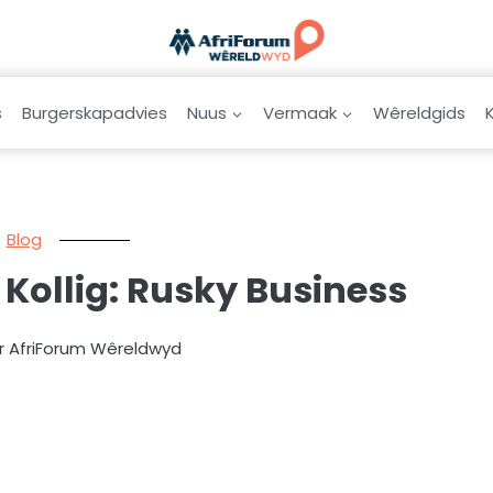
s
Burgerskapadvies
Nuus
Vermaak
Wêreldgids
Blog
Kollig: Rusky Business
r AfriForum Wêreldwyd