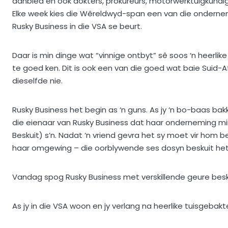
aanbied en ook dokters, prokureurs, motorwerktuigkundige
Elke week kies die Wêreldwyd-span een van die onderneming
Rusky Business in die VSA se beurt.
Daar is min dinge wat “vinnige ontbyt” sê soos ‘n heerlike
te goed ken. Dit is ook een van die goed wat baie Suid-A
dieselfde nie.
Rusky Business het begin as ‘n guns. As jy ‘n bo-baas bakke
die eienaar van Rusky Business dat haar onderneming m
Beskuit) s’n. Nadat ‘n vriend gevra het sy moet vir hom b
haar omgewing – die oorblywende ses dosyn beskuit het 
Vandag spog Rusky Business met verskillende geure bes
As jy in die VSA woon en jy verlang na heerlike tuisgebakt