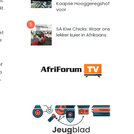
t.
a
Kaapse Hooggeregshof
it
a
voor
r
t
5
o
SA Kiwi Chicks: Waar ons
et
e
lekker kuier in Afrikaans
e
i
n
d
a
yf
t
a
A
n
f
r
i
F
o
r
u
m
m