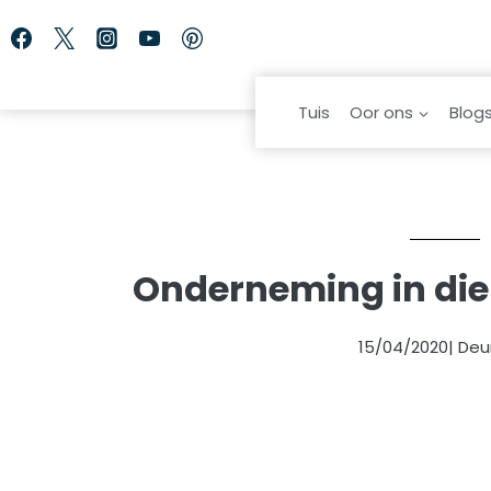
Skip
to
content
Tuis
Oor ons
Blog
Onderneming in die 
15/04/2020
| Deu