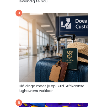
lewendig te hou
k
,
4
s
t
o
o
r
e
n
g
e
b
r
u
i
k
Dié dinge moet jy op Suid-Afrikaanse
*
lughawens verklaar
5