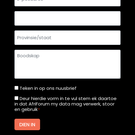
posadres
Land
Provinsie/staat
Boodskap
Teken in op ons nuusbrief
Teken
in
Deur hierdie vorm in te vul stem ek daartoe
Deur
in dat AfriForum my data mag verwerk, stoor
op
hierdie
en gebruik
*
ons
vorm
nuusbrief
in
DIEN IN
te