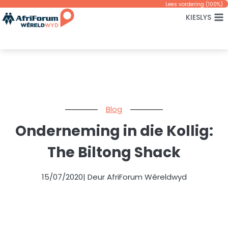
Skip
Lees vordering (
100
%)
KIESLYS
to
content
Blog
Onderneming in die Kollig:
The Biltong Shack
15/07/2020
| Deur AfriForum Wêreldwyd