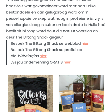
beesvleis wat gekombineer word met natuurlike
bestanddele en dan gelugdroog word om ‘n
peuselhappie te skep wat hoog in proteiene is, vry is
van allergieë, laag in suiker en koolhidrate is. Hulle hoë
kwaliteit biltong word deur die natuur voorsien en
deur The Biltong Shack gegeur.
Besoek The Biltong Shack se webblad
hier
Besoek The Biltong Shack se profiel op
die
Wêreldgids
hier
Lys jou onderneming GRATIS
hier