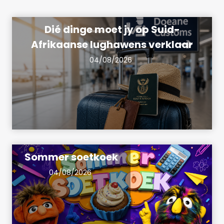
Dié dinge moet jy op Suid-
Afrikaanse lughawens verklaar
04/08/2026
Sommer soetkoek
04/08/2026