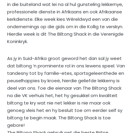
in die buiteland wat lei na al hul gunsteling lekkernye,
professionele dienste in Afrikaans en ook Afrikaanse
kerkdienste. Elke week kies Wêreldwyd een van die
ondernemings op die gids om in die Kollig te verskyn.
Hierdie week is dit The Biltong Shack in die Verenigde
Koninkryk.
As jy in Suid-Afrika groot geword het dan sal jy weet
dat biltong ‘n prominente rol in ons lewens speel. Van
tandesny tot by familie-etes, sportsgeleenthede en
peuselhappies by kroeë, hierdie geliefde lekkerny is
deel van ons. Toe die eienaar van The Biltong Shack
na die VK verhuis het, het hy gesukkel om kwaliteit
biltong te kry wat nie net lekker is nie maar ook
genoeg vleis het en hy besluit toe om eerder self sy
biltong te begin maak. The Biltong Shack is toe
gebore!
The Biltong Shack gebruik net die beste Britse