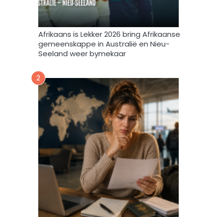
t
e
m
Afrikaans is Lekker 2026 bring Afrikaanse
e
gemeenskappe in Australië en Nieu-
k
Seeland weer bymekaar
d
a
2
a
r
t
o
e
i
n
d
a
t
A
f
r