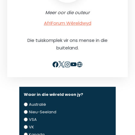
Meer oor die outeur
AfriForum Wêreldwyd
Die tuiskomplek vir ons mense in die
buiteland.
Waar in die wêreld woon jy?
Australië
Nieu-Seeland
VSA
VK
Kanada