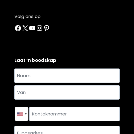
Volg ons op
Facebook
X
YouTube
Instagram
Pinterest
Laat ‘n boodskap
Naam
en
Naam
van
*
Van
Kontaknommer
*
E-