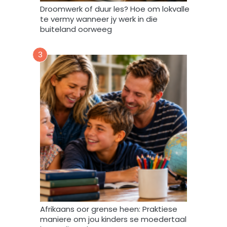
i
Droomwerk of duur les? Hoe om lokvalle
F
te vermy wanneer jy werk in die
o
buiteland oorweeg
r
u
3
m
m
y
d
a
t
a
m
a
g
v
e
r
w
Afrikaans oor grense heen: Praktiese
e
maniere om jou kinders se moedertaal
r