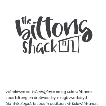
Wêreldwyd se
Wêreldgids
is so eg Suid-Afrikaans
soos biltong en droëwors by ‘n rugbywedstryd.
Die
Wêreldgids
is soos ‘n padkaart vir Suid-Afrikaners