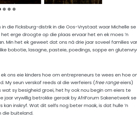
 in die Ficksburg-distrik in die Oos-Vrystaat waar Michelle se
 het erge droogte op die plaas ervaar het en ek moes ’n
. Min het ek geweet dat ons ná drie jaar soveel families va
rlike bobotie, lasagne, pasteie, poedings, soppe en glutenvr
r ek ons eie kinders hoe om entrepreneurs te wees en hoe 
. My seun verskaf reeds al die werfeiers (
free range
eiers)
wat sy besigheid groei, het hy ook nou begin om eiers te
die jaar vrywillig betrokke geraak by AfriForum Sakenetwerk se
kan inskryf. Wat dit selfs nog beter maak, is dat hulle ’n
in die buiteland.