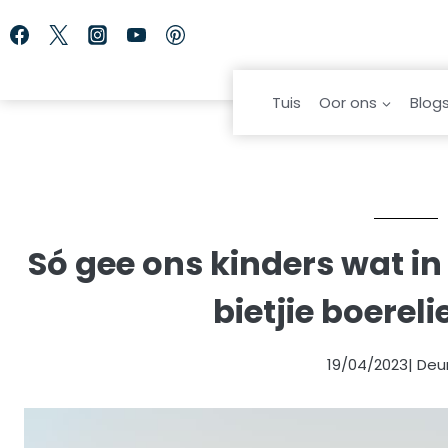
Skip
to
content
Tuis
Oor ons
Blog
Só gee ons kinders wat in
bietjie boerel
19/04/2023
| Deu