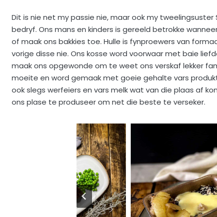
Dit is nie net my passie nie, maar ook my tweelingsuster 
bedryf. Ons mans en kinders is gereeld betrokke wanneer
of maak ons bakkies toe. Hulle is fynproewers van formaa
vorige disse nie. Ons kosse word voorwaar met baie liefde
maak ons opgewonde om te weet ons verskaf lekker famil
moeite en word gemaak met goeie gehalte vars produkte
ook slegs werfeiers en vars melk wat van die plaas af k
ons plase te produseer om net die beste te verseker.