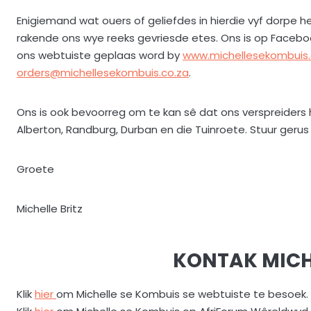
Enigiemand wat ouers of geliefdes in hierdie vyf dorpe h
rakende ons wye reeks gevriesde etes. Ons is op Faceboo
ons webtuiste geplaas word by
www.michellesekombuis.
orders@michellesekombuis.co.za
.
Ons is ook bevoorreg om te kan sê dat ons verspreiders h
Alberton, Randburg, Durban en die Tuinroete. Stuur gerus vi
Groete
Michelle Britz
KONTAK MICH
Klik
hier
om Michelle se Kombuis se webtuiste te besoek.