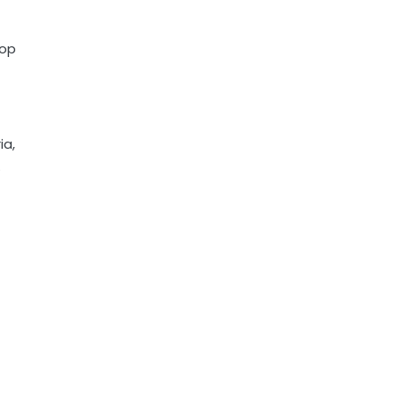
 op
ia,
.