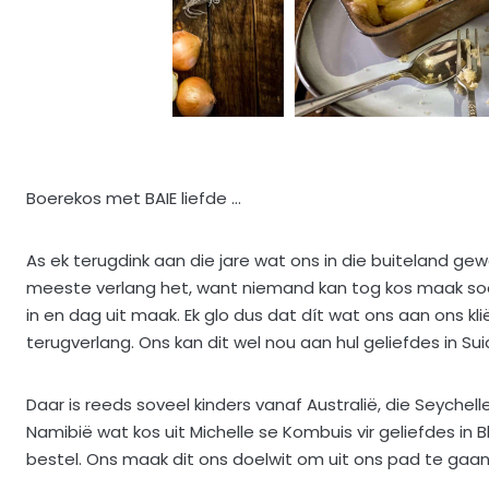
Boerekos met BAIE liefde …
As ek terugdink aan die jare wat ons in die buiteland ge
meeste verlang het, want niemand kan tog kos maak soos
in en dag uit maak. Ek glo dus dat dít wat ons aan ons kl
terugverlang. Ons kan dit wel nou aan hul geliefdes in Sui
Daar is reeds soveel kinders vanaf Australië, die Seyche
Namibië wat kos uit Michelle se Kombuis vir geliefdes in
bestel. Ons maak dit ons doelwit om uit ons pad te gaan 