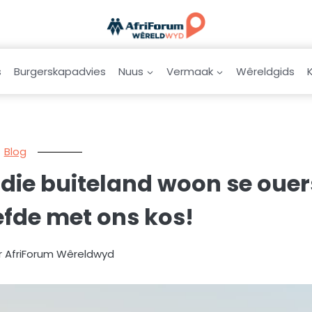
s
Burgerskapadvies
Nuus
Vermaak
Wêreldgids
Blog
 die buiteland woon se ouer
iefde met ons kos!
r AfriForum Wêreldwyd