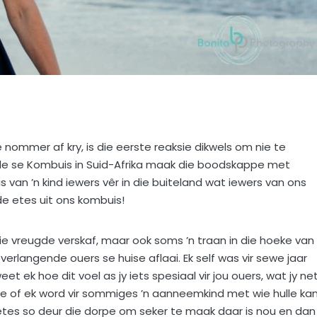
ommer af kry, is die eerste reaksie dikwels om nie te
le se Kombuis in Suid-Afrika maak die boodskappe met
n ’n kind iewers vêr in die buiteland wat iewers van ons
de etes uit ons kombuis!
aie vreugde verskaf, maar ook soms ’n traan in die hoeke van
erlangende ouers se huise aflaai. Ek self was vir sewe jaar
t ek hoe dit voel as jy iets spesiaal vir jou ouers, wat jy ne
ende of ek word vir sommiges ’n aanneemkind met wie hulle ka
oetes so deur die dorpe om seker te maak daar is nou en dan 