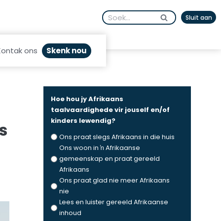
Search
Sluit aan
for:
Skenk nou
Kontak ons
Hoe hou jy Afrikaans
taalvaardighede vir jouself en/of
kinders lewendig?
s
Ons praat slegs Afrikaans in die huis
Ons woon in ŉ Afrikaanse
gemeenskap en praat gereeld
Afrikaans
Ons praat glad nie meer Afrikaans
nie
Lees en luister gereeld Afrikaanse
inhoud