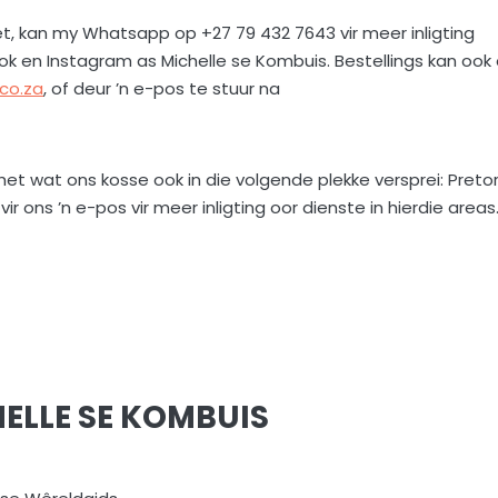
et, kan my Whatsapp op +27 79 432 7643 vir meer inligting
k en Instagram as Michelle se Kombuis. Bestellings kan ook
co.za
, of deur ’n e-pos te stuur na
et wat ons kosse ook in die volgende plekke versprei: Pretor
r ons ’n e-pos vir meer inligting oor dienste in hierdie areas
ELLE SE KOMBUIS