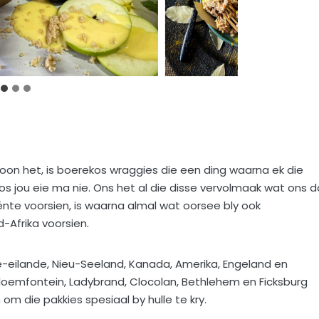
woon het, is boerekos wraggies die een ding waarna ek die
 jou eie ma nie. Ons het al die disse vervolmaak wat ons 
iënte voorsien, is waarna almal wat oorsee bly ook
d-Afrika voorsien.
lle-eilande, Nieu-Seeland, Kanada, Amerika, Engeland en
 Bloemfontein, Ladybrand, Clocolan, Bethlehem en Ficksburg
om die pakkies spesiaal by hulle te kry.