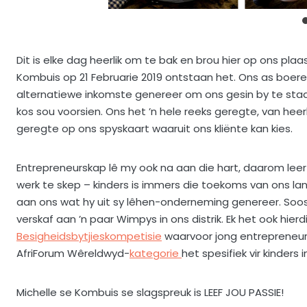
Dit is elke dag heerlik om te bak en brou hier op ons plaas
Kombuis op 21 Februarie 2019 ontstaan het. Ons as boere
alternatiewe inkomste genereer om ons gesin by te staan
kos sou voorsien. Ons het ’n hele reeks geregte, van hee
geregte op ons spyskaart waaruit ons kliënte kan kies.
Entrepreneurskap lê my ook na aan die hart, daarom lee
werk te skep – kinders is immers die toekoms van ons land
aan ons wat hy uit sy lêhen-onderneming genereer. Soos 
verskaf aan ’n paar Wimpys in ons distrik. Ek het ook hier
Besigheidsbytjieskompetisie
waarvoor jong entrepreneurs 
AfriForum Wêreldwyd-
kategorie
het spesifiek vir kinders 
Michelle se Kombuis se slagspreuk is LEEF JOU PASSIE!