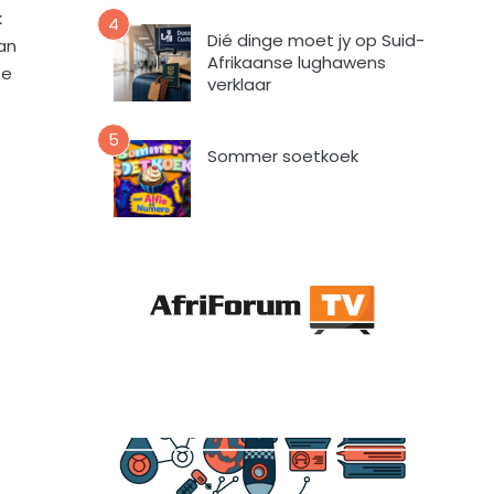
a
k
4
a
Dié dinge moet jy op Suid-
an
r
Afrikaanse lughawens
te
t
verklaar
o
e
5
i
Sommer soetkoek
n
d
a
t
A
f
r
i
F
o
r
u
m
m