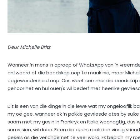
Deur Michelle Britz
Wanneer ’n mens ’n oproep of WhatsApp van ’n vreemde n
antwoord of die boodskap oop te maak nie, maar Michel
opgewondenheid oop. Ons weet sommer die boodskap is va
gehoor het en hul ouer/s wil bederf met heerlike gevries
Dit is een van die dinge in die lewe wat my ongelooflik b
my oë gee, wanneer ek ’n pakkie gevriesde etes by sulke v
saam met my gesin in Frankryk en Italië woonagtig, dus wee
soms sien, wil doen. Ek en die ouers raak dan vinnig vri
gesels as die verlange net te veel word. Ek beplan my r