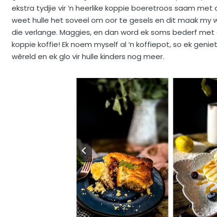
ekstra tydjie vir ’n heerlike koppie boeretroos saam met die
weet hulle het soveel om oor te gesels en dit maak my wa
die verlange. Maggies, en dan word ek soms bederf met di
koppie koffie! Ek noem myself al ’n koffiepot, so ek geniet 
wêreld en ek glo vir hulle kinders nog meer.