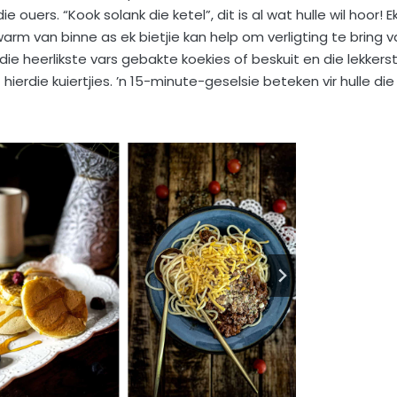
 ouers. “Kook solank die ketel”, dit is al wat hulle wil hoor! E
rm van binne as ek bietjie kan help om verligting te bring v
e heerlikste vars gebakte koekies of beskuit en die lekkers
hierdie kuiertjies. ’n 15-minute-geselsie beteken vir hulle die