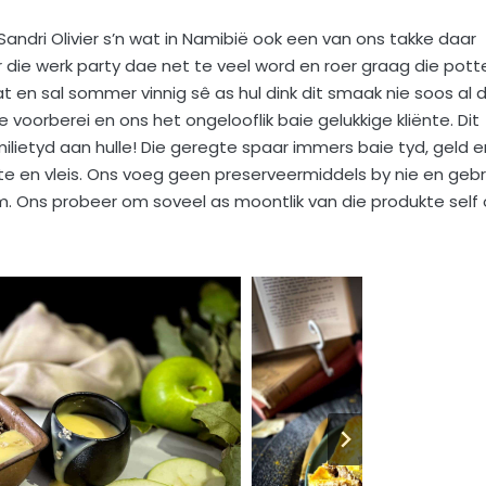
Sandri Olivier s’n wat in Namibië ook een van ons takke daar
 die werk party dae net te veel word en roer graag die pott
t en sal sommer vinnig sê as hul dink dit smaak nie soos al d
 voorberei en ons het ongelooflik baie gelukkige kliënte. Dit
ietyd aan hulle! Die geregte spaar immers baie tyd, geld e
 en vleis. Ons voeg geen preserveermiddels by nie en gebr
om. Ons probeer om soveel as moontlik van die produkte self