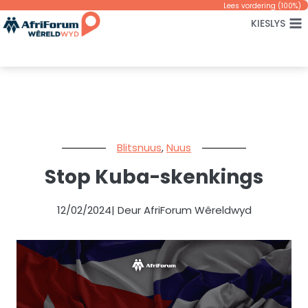
Skip
Lees vordering (
100
%)
KIESLYS
to
content
Blitsnuus
,
Nuus
Stop Kuba-skenkings
12/02/2024
| Deur AfriForum Wêreldwyd