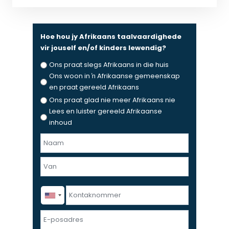
Hoe hou jy Afrikaans taalvaardighede
vir jouself en/of kinders lewendig?
Ons praat slegs Afrikaans in die huis
Ons woon in ŉ Afrikaanse gemeenskap
en praat gereeld Afrikaans
Ons praat glad nie meer Afrikaans nie
Lees en luister gereeld Afrikaanse
inhoud
N
a
F
a
i
m
r
e
L
K
s
n
a
o
t
v
s
n
E
a
t
t
-
n