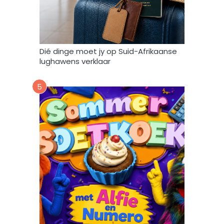
b
r
u
i
k
Dié dinge moet jy op Suid-Afrikaanse
*
lughawens verklaar
5