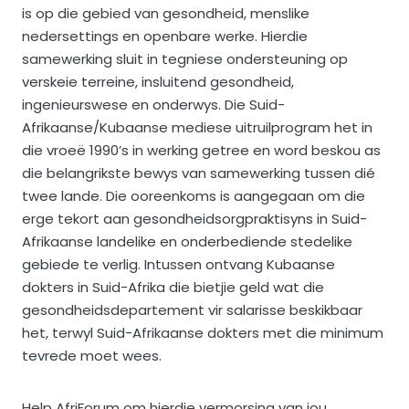
is op die gebied van gesondheid, menslike
nedersettings en openbare werke. Hierdie
samewerking sluit in tegniese ondersteuning op
verskeie terreine, insluitend gesondheid,
ingenieurswese en onderwys. Die Suid-
Afrikaanse/Kubaanse mediese uitruilprogram het in
die vroeë 1990’s in werking getree en word beskou as
die belangrikste bewys van samewerking tussen dié
twee lande. Die ooreenkoms is aangegaan om die
erge tekort aan gesondheidsorgpraktisyns in Suid-
Afrikaanse landelike en onderbediende stedelike
gebiede te verlig. Intussen ontvang Kubaanse
dokters in Suid-Afrika die bietjie geld wat die
gesondheidsdepartement vir salarisse beskikbaar
het, terwyl Suid-Afrikaanse dokters met die minimum
tevrede moet wees.
Help AfriForum om hierdie vermorsing van jou