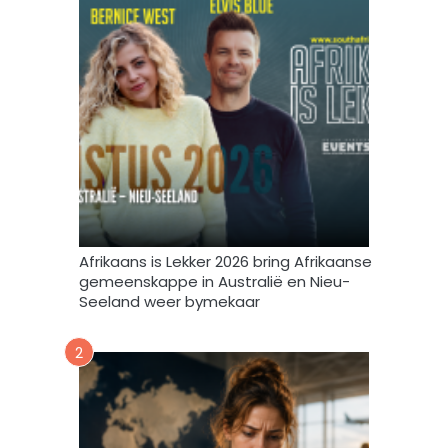
m
b
i
r
n
i
t
e
e
f
v
u
l
s
t
e
m
Afrikaans is Lekker 2026 bring Afrikaanse
e
gemeenskappe in Australië en Nieu-
k
Seeland weer bymekaar
d
a
2
a
r
t
o
e