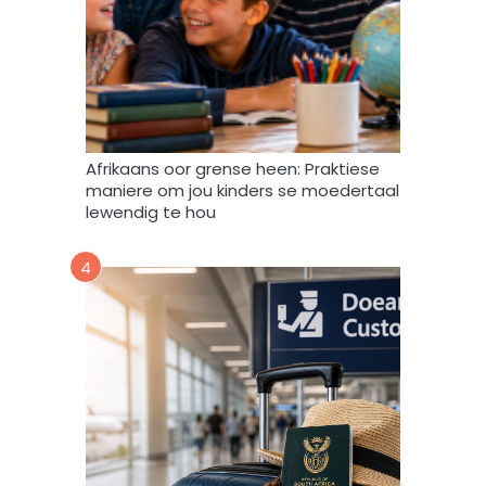
m
a
g
v
e
r
w
Afrikaans oor grense heen: Praktiese
e
maniere om jou kinders se moedertaal
r
lewendig te hou
k
,
4
s
t
o
o
r
e
n
g
e