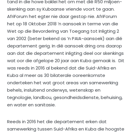
tand in die howe baklei het om met dié R50 miljoen-
skenking aan sy Kubaanse vriende voort te gaan.
AfriForum het egter nie daar gestop nie. AfriForum
het op 18 Oktober 2018 ’n aansoek in terme van die
Wet op die Bevordering van Toegang tot Inligting 2
van 2002 (beter bekend as ’n PAIA-aansoek) aan dié
departement gerig. In dié aansoek dring ons daarop
aan dat die departement inligting deel oor skenkings
wat oor die afgelope 20 jaar aan Kuba gemaak is. Dit
was reeds in 2016 al bekend dat die Suid-Afrika en
Kuba al meer as 30 bilaterale ooreenkomste
onderteken het wat groot areas van samewerking
behels, insluitend onderwys, wetenskap en
tegnologie, landbou, gesondheidsdienste, behuising,
en water en sanitasie.
Reeds in 2016 het die departement erken dat
samewerking tussen Suid-Afrika en Kuba die hoogste