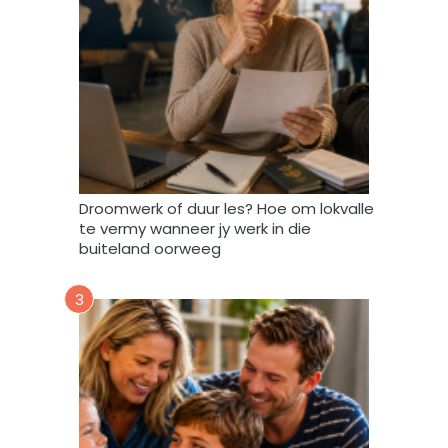
i
n
d
a
t
A
f
r
i
Droomwerk of duur les? Hoe om lokvalle
F
te vermy wanneer jy werk in die
o
buiteland oorweeg
r
u
3
m
m
y
d
a
t
a