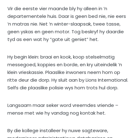
Vir die eerste vier maande bly hy alleen in ’n
departementele huis. Daar is geen bed nie, nie eers
’n matras nie. Net ’n winter-slaapsak, twee tasse,
geen yskas en geen motor. Tog beskryf hy daardie
tyd as een wat hy “gate uit geniet” het.
Hy begin klein: braai en kook, koop stelselmatig
messegoed, koppies en borde, en kry uiteindelik ’n
klein vrieskassie. Plaaslike inwoners neem hom op
ritte deur die dorp. Hy sluit aan by Lions International.
Selfs die plaaslike polisie wys hom trots hul dorp.
Langsaam maar seker word vreemdes vriende –
mense met wie hy vandag nog kontak het.
By die kollege installeer hy nuwe sagteware,