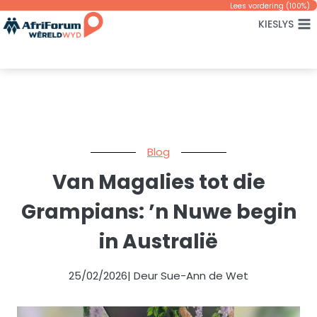
Skip
Lees vordering (
100
%)
KIESLYS
to
content
Blog
Van Magalies tot die
Grampians: ’n Nuwe begin
in Australië
25/02/2026
| Deur Sue-Ann de Wet