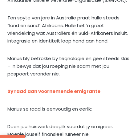
Afrikaanse Militêre Veterane-organisasie (SAMVOA).
Ten spyte van jare in Australië praat hulle steeds
“land en sand” Afrikaans. Hulle het ’n groot
vriendekring wat Australiërs én Suid-Afrikaners insluit.
Integrasie en identiteit loop hand aan hand.
Marius bly betrokke by tegnologie en gee steeds klas
– ’n bewys dat jou roeping nie saam met jou
paspoort verander nie.
Sy raad aan voornemende emigrante
Marius se raad is eenvoudig en eerlik:
Doen jou huiswerk deeglik voordat jy emigreer.
Moenie jouself finansieel ruïneer nie.