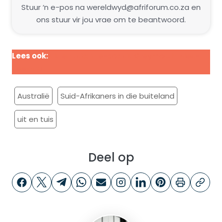
Stuur ‘n e-pos na wereldwyd@afriforum.co.za en
ons stuur vir jou vrae om te beantwoord.
Lees ook:
Uit en tuis: ’n e-pos uit Greymouth, Nieu-
Seeland
Australië
Suid-Afrikaners in die buiteland
uit en tuis
Deel op