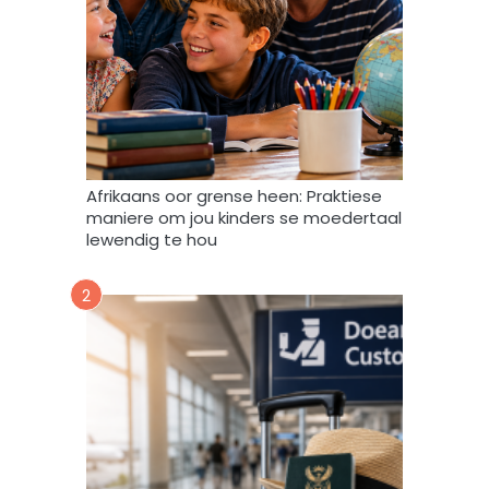
e
e
f
v
u
l
s
t
e
m
Afrikaans oor grense heen: Praktiese
e
maniere om jou kinders se moedertaal
k
lewendig te hou
d
a
2
a
r
t
o
e
i
n
d