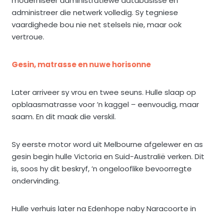
moderniseer administratiewe databasisse en
administreer die netwerk volledig. Sy tegniese
vaardighede bou nie net stelsels nie, maar ook
vertroue.
Gesin, matrasse en nuwe horisonne
Later arriveer sy vrou en twee seuns. Hulle slaap op
opblaasmatrasse voor ’n kaggel – eenvoudig, maar
saam. En dit maak die verskil.
Sy eerste motor word uit Melbourne afgelewer en as
gesin begin hulle Victoria en Suid-Australië verken. Dit
is, soos hy dit beskryf, ’n ongelooflike bevoorregte
ondervinding.
Hulle verhuis later na Edenhope naby Naracoorte in