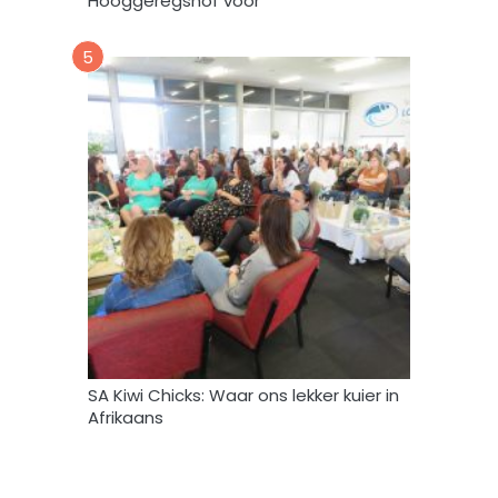
Hooggeregshof voor
k
*
5
SA Kiwi Chicks: Waar ons lekker kuier in
Afrikaans