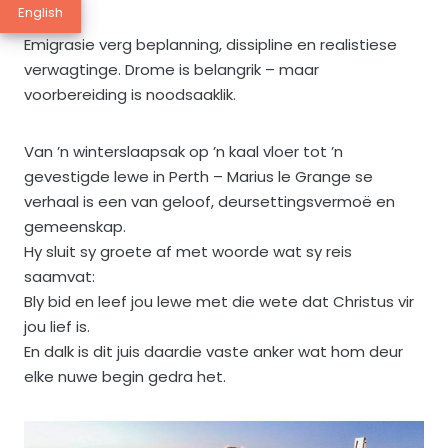
English
Emigrasie verg beplanning, dissipline en realistiese
verwagtinge. Drome is belangrik – maar
voorbereiding is noodsaaklik.
Van ’n winterslaapsak op ’n kaal vloer tot ’n
gevestigde lewe in Perth – Marius le Grange se
verhaal is een van geloof, deursettingsvermoë en
gemeenskap.
Hy sluit sy groete af met woorde wat sy reis
saamvat:
Bly bid en leef jou lewe met die wete dat Christus vir
jou lief is.
En dalk is dit juis daardie vaste anker wat hom deur
elke nuwe begin gedra het.