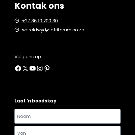
Kontak ons
+27 86 10 200 30
wereldwyd@afriforum.co.za
Volg ons op
Facebook
X
YouTube
Instagram
Pinterest
Laat ‘n boodskap
Naam
en
Naam
van
*