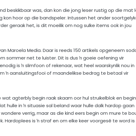
d beskikbaar was, dan kon die jong leser rustig op die mat 
ing kon hoor op die bandspeler. Intussen het ander soortgely
er geraak het, is dit moeilik om nog sulke items ook in jou
 van Maroela Media. Daar is reeds 150 artikels opgeneem sod
m sommer net te luister. Dit is dus ŉ goeie oefening vir
enodig is ŉ slimfoon of rekenaar, wat heel waarskynlik nou in
 ŉ aansluitingsfooi of maandelikse bedrag te betaal vir
ié wat agterbly begin raak skaam oor hul struikelblok en begin
hulle in ŉ situasie sal beland waar hulle dalk hardop gaan
n wondere verrig, maar as die kind eers begin om mure te bo
eek. Hardoplees is ŉ straf en om elke keer voorgesê te word is