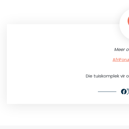
Meer o
AfriFo
Die tuiskomplek vir 