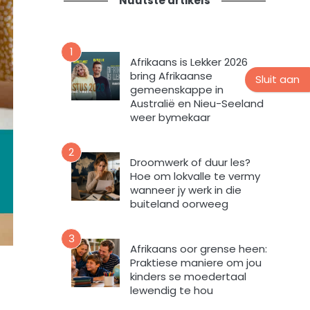
Nuutste artikels
t
n
i
s
e
n
v
u
1
o
Afrikaans is Lekker 2026
u
r
bring Afrikaanse
Sluit aan
s
m
gemeenskappe in
b
i
Australië en Nieu-Seeland
r
n
weer bymekaar
i
t
e
e
2
f
v
Droomwerk of duur les?
Hoe om lokvalle te vermy
u
wanneer jy werk in die
l
buiteland oorweeg
s
t
e
3
Afrikaans oor grense heen:
m
Praktiese maniere om jou
e
kinders se moedertaal
k
lewendig te hou
d