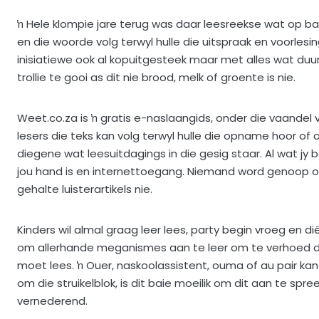
ŉ Hele klompie jare terug was daar leesreekse wat op ban
en die woorde volg terwyl hulle die uitspraak en voorles
inisiatiewe ook al kopuitgesteek maar met alles wat duurd
trollie te gooi as dit nie brood, melk of groente is nie.
Weet.co.za is ŉ gratis e-naslaangids, onder die vaandel
lesers die teks kan volg terwyl hulle die opname hoor of o
diegene wat leesuitdagings in die gesig staar. Al wat jy b
jou hand is en internettoegang. Niemand word genoop om
gehalte luisterartikels nie.
Kinders wil almal graag leer lees, party begin vroeg en d
om allerhande meganismes aan te leer om te verhoed dat 
moet lees. ŉ Ouer, naskoolassistent, ouma of au pair ka
om die struikelblok, is dit baie moeilik om dit aan te spr
vernederend.