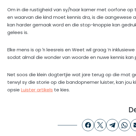
Om in die rustigheid van sy/haar kamer met oorfone op te
en waarvan die kind moet kennis dra, is die aangewese a
kan harder gemaak word en die stop-knoppie kan gedruk
gelees is.
Elke mens is op ŉ leesreis en Weet wil graag ‘n inklusiew
sodat almal die wonder van woorde en nuwe kennis kan 
Net soos die klein dogtertjie wat jare terug op die mat 
terwyl sy die storie op die bandopnemer luister, kan jou
opsie
Luister artikels
te kies.
D