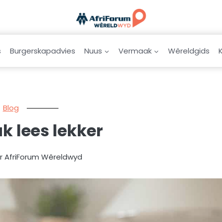
s
Burgerskapadvies
Nuus
Vermaak
Wêreldgids
Blog
 lees lekker
ur AfriForum Wêreldwyd