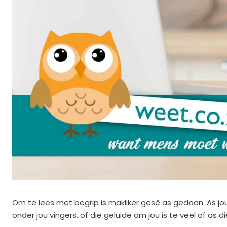
Om te lees met begrip is makliker gesê as gedaan. As 
onder jou vingers, of die geluide om jou is te veel of as