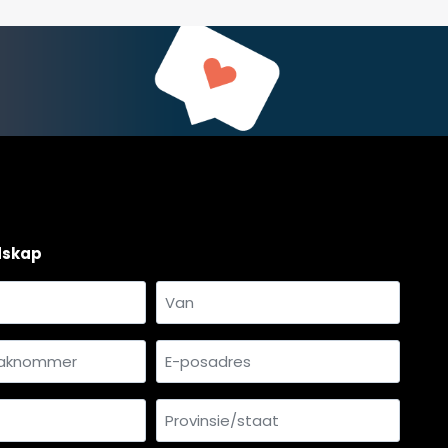
dskap
Van
mmer
E-
*
posadres
Provinsie/staat