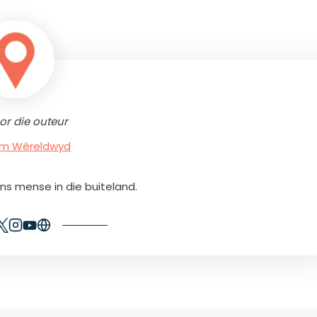
or die outeur
rum Wêreldwyd
ons mense in die buiteland.