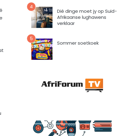
a
4
a
lê
Dié dinge moet jy op Suid-
r
Afrikaanse lughawens
ke
t
verklaar
o
e
5
i
Sommer soetkoek
n
at
d
a
t
A
f
r
i
F
o
u
r
u
m
m