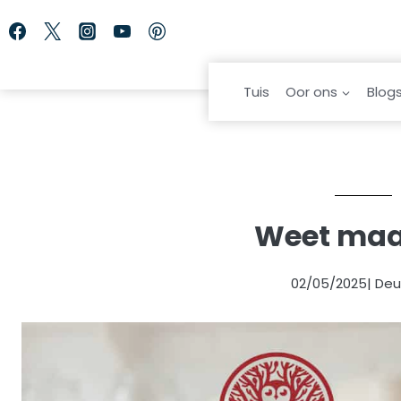
Skip
to
content
Tuis
Oor ons
Blog
Weet maak
02/05/2025
| De