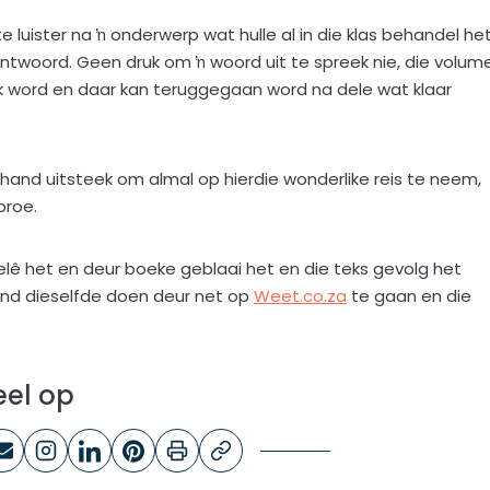
 luister na ŉ onderwerp wat hulle al in die klas behandel he
ntwoord. Geen druk om ŉ woord uit te spreek nie, die volum
 word en daar kan teruggegaan word na dele wat klaar
e hand uitsteek om almal op hierdie wonderlike reis te neem,
proe.
gelê het en deur boeke geblaai het en die teks gevolg het
 kind dieselfde doen deur net op
Weet.co.za
te gaan en die
eel op