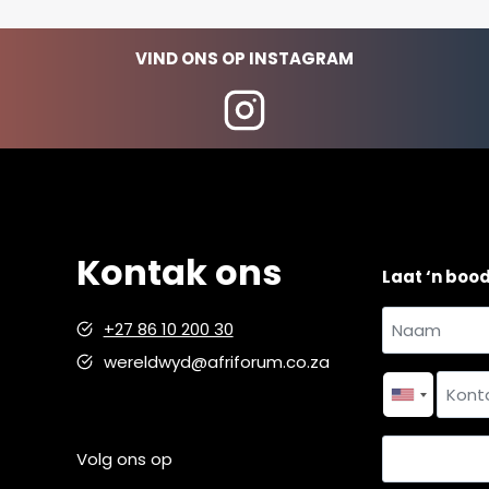
VIND ONS OP INSTAGRAM
Kontak ons
Laat ‘n boo
Naam
+27 86 10 200 30
en
wereldwyd@afriforum.co.za
Naam
van
*
Kontakno
Land
Volg ons op