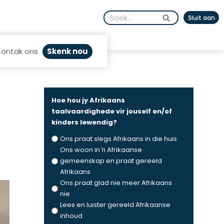
Search
Sluit aan
for:
Skenk nou
Kontak ons
Hoe hou jy Afrikaans
taalvaardighede vir jouself en/of
kinders lewendig?
Ons praat slegs Afrikaans in die huis
Ons woon in ŉ Afrikaanse
gemeenskap en praat gereeld
Afrikaans
Ons praat glad nie meer Afrikaans
nie
Lees en luister gereeld Afrikaanse
inhoud