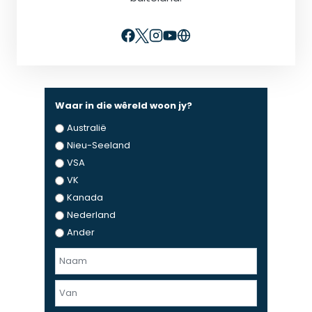
Waar in die wêreld woon jy?
Australië
Nieu-Seeland
VSA
VK
Kanada
Nederland
Ander
N
a
F
a
i
m