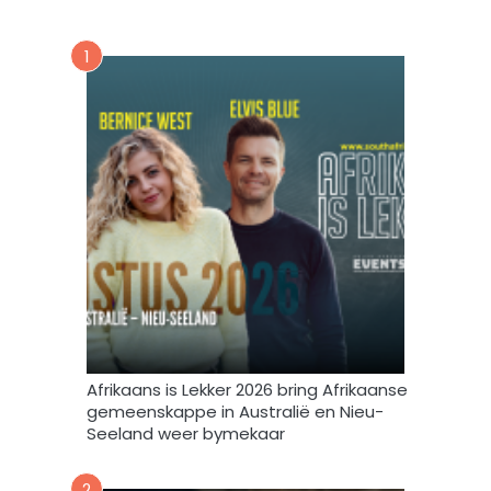
s
e
n
v
u
1
o
u
r
s
m
b
i
r
n
i
t
e
e
f
v
u
l
s
t
e
m
Afrikaans is Lekker 2026 bring Afrikaanse
e
gemeenskappe in Australië en Nieu-
k
Seeland weer bymekaar
d
a
2