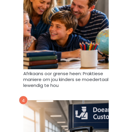
d
a
t
a
m
a
g
v
e
r
w
Afrikaans oor grense heen: Praktiese
e
maniere om jou kinders se moedertaal
r
lewendig te hou
k
,
4
s
t
o
o
r