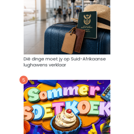
e
n
g
e
b
r
u
i
k
Dié dinge moet jy op Suid-Afrikaanse
*
lughawens verklaar
5