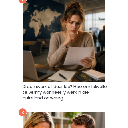
a
r
t
o
e
i
n
d
a
t
A
f
r
i
Droomwerk of duur les? Hoe om lokvalle
F
te vermy wanneer jy werk in die
o
buiteland oorweeg
r
u
3
m
m
y