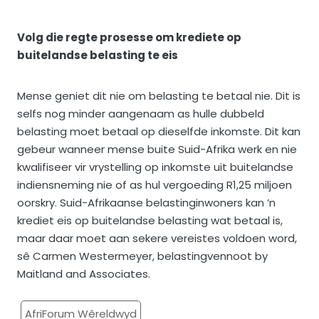
Volg die regte prosesse om krediete op
buitelandse belasting te eis
Mense geniet dit nie om belasting te betaal nie. Dit is
selfs nog minder aangenaam as hulle dubbeld
belasting moet betaal op dieselfde inkomste. Dit kan
gebeur wanneer mense buite Suid-Afrika werk en nie
kwalifiseer vir vrystelling op inkomste uit buitelandse
indiensneming nie of as hul vergoeding R1,25 miljoen
oorskry. Suid-Afrikaanse belastinginwoners kan ’n
krediet eis op buitelandse belasting wat betaal is,
maar daar moet aan sekere vereistes voldoen word,
sê Carmen Westermeyer, belastingvennoot by
Maitland and Associates.
AfriForum Wêreldwyd