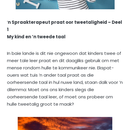
’
n Spraakterapeut praat oor tweetaligheid – Deel
1
My kind en ’n tweede taal
In baie lande is dit nie ongewoon dat kinders twee of
meer tale leer praat en dit daagliks gebruik om met
mense rondom hulle te kommunikeer nie. Ekspat-
ouers wat tuis ’n ander taal praat as die
oorheersende taal in hul nuwe land, staan dalk voor ’n
dilemma: Moet ons ons kinders slegs die
oorheersende taal leer, of moet ons probeer om
hulle tweetalig groot te maak?