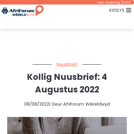
Skip
Lees vordering (
100
%)
KIESLYS
to
content
Nuusbrief
Kollig Nuusbrief: 4
Augustus 2022
08/08/2022
| Deur AfriForum Wêreldwyd