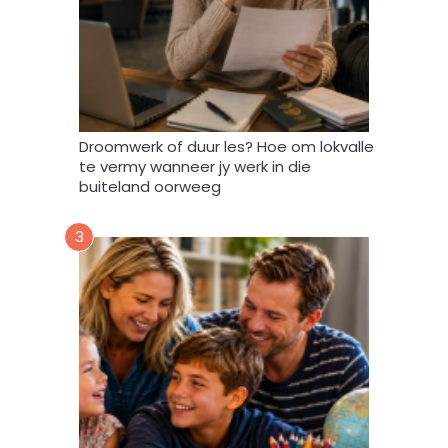
d
a
t
A
f
r
i
Droomwerk of duur les? Hoe om lokvalle
F
te vermy wanneer jy werk in die
o
buiteland oorweeg
r
u
3
m
m
y
d
a
t
a
m
a
g