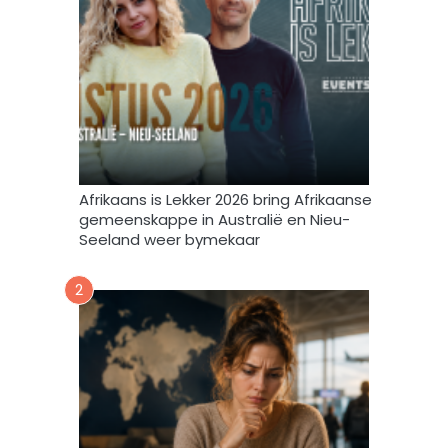
i
t
e
e
f
v
u
l
s
t
e
m
Afrikaans is Lekker 2026 bring Afrikaanse
e
gemeenskappe in Australië en Nieu-
k
Seeland weer bymekaar
d
a
2
a
r
t
o
e
i
n