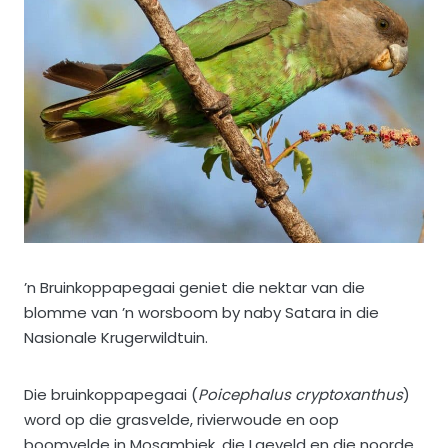
’n Bruinkoppapegaai geniet die nektar van die
blomme van ’n worsboom by naby Satara in die
Nasionale Krugerwildtuin.
Die bruinkoppapegaai (
Poicephalus cryptoxanthus
)
word op die grasvelde, rivierwoude en oop
boomvelde in Mosambiek, die Laeveld en die noorde