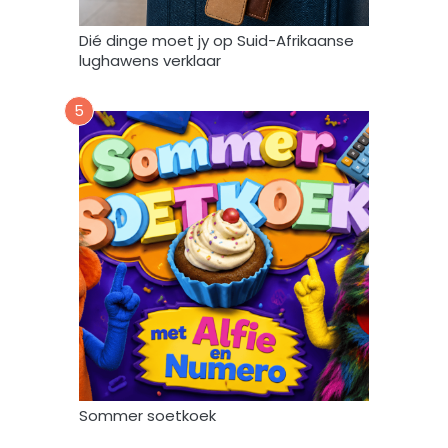
i
k
Dié dinge moet jy op Suid-Afrikaanse
*
lughawens verklaar
5
Sommer soetkoek