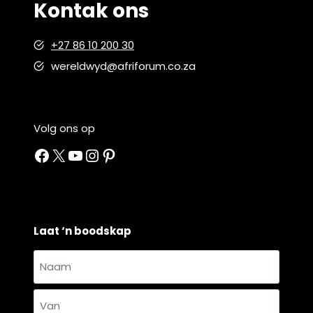
Kontak ons
+27 86 10 200 30
wereldwyd@afriforum.co.za
Volg ons op
Facebook
X
YouTube
Instagram
Pinterest
Laat ‘n boodskap
Naam
en
Naam
van
*