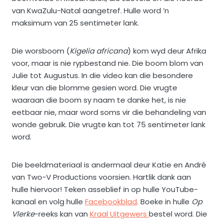
van KwaZulu-Natal aangetref. Hulle word ’n
maksimum van 25 sentimeter lank.
Die worsboom (
Kigelia africana
) kom wyd deur Afrika
voor, maar is nie rypbestand nie. Die boom blom van
Julie tot Augustus. In die video kan die besondere
kleur van die blomme gesien word. Die vrugte
waaraan die boom sy naam te danke het, is nie
eetbaar nie, maar word soms vir die behandeling van
wonde gebruik. Die vrugte kan tot 75 sentimeter lank
word.
Die beeldmateriaal is andermaal deur Katie en André
van Two-V Productions voorsien. Hartlik dank aan
hulle hiervoor! Teken asseblief in op hulle YouTube-
kanaal en volg hulle
Facebookblad
. Boeke in hulle
Op
Vlerke
-reeks kan van
Kraal Uitgewers
bestel word. Die