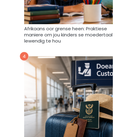
v
e
r
w
Afrikaans oor grense heen: Praktiese
e
maniere om jou kinders se moedertaal
r
lewendig te hou
k
,
4
s
t
o
o
r
e
n
g
e
b
r
u