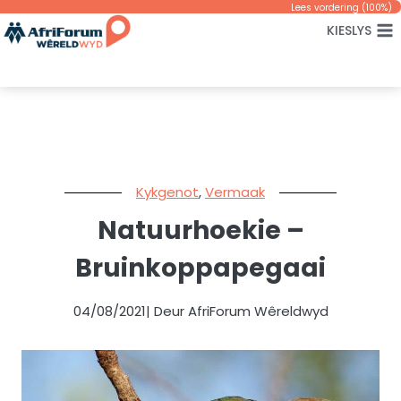
Skip
Lees vordering (
100
%)
KIESLYS
to
content
Kykgenot
,
Vermaak
Natuurhoekie –
Bruinkoppapegaai
04/08/2021
| Deur AfriForum Wêreldwyd