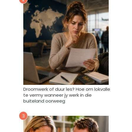
a
r
t
o
e
i
n
d
a
t
A
f
r
i
Droomwerk of duur les? Hoe om lokvalle
F
te vermy wanneer jy werk in die
o
buiteland oorweeg
r
u
3
m
m
y