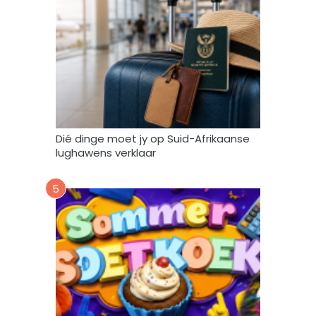
e
n
g
e
b
r
u
i
k
Dié dinge moet jy op Suid-Afrikaanse
*
lughawens verklaar
5