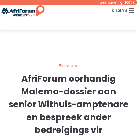
Skip
Lees vordering (
100
%)
KIESLYS
to
content
Blitsnuus
AfriForum oorhandig
Malema-dossier aan
senior Withuis-amptenare
en bespreek ander
bedreigings vir