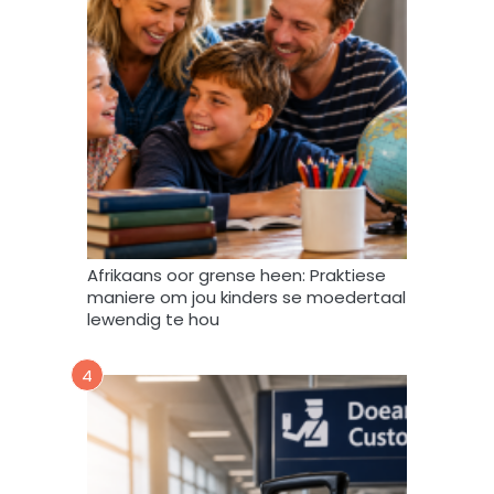
d
a
t
a
m
a
g
v
e
r
w
Afrikaans oor grense heen: Praktiese
e
maniere om jou kinders se moedertaal
r
lewendig te hou
k
,
4
s
t
o
o
r