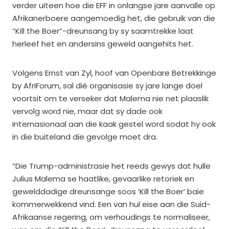
verder uiteen hoe die EFF in onlangse jare aanvalle op
Afrikanerboere aangemoedig het, die gebruik van die
“Kill the Boer”-dreunsang by sy saamtrekke laat
herleef het en andersins geweld aangehits het.
Volgens Ernst van Zyl, hoof van Openbare Betrekkinge
by AfriForum, sal dié organisasie sy jare lange doel
voortsit om te verseker dat Malema nie net plaaslik
vervolg word nie, maar dat sy dade ook
internasionaal aan die kaak gestel word sodat hy ook
in die buiteland die gevolge moet dra.
“Die Trump-administrasie het reeds gewys dat hulle
Julius Malema se haatlike, gevaarlike retoriek en
gewelddadige dreunsange soos ‘Kill the Boer’ baie
kommerwekkend vind. Een van hul eise aan die Suid-
Afrikaanse regering, om verhoudings te normaliseer,