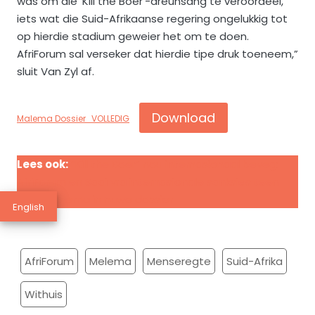
was om die ‘Kill the Boer’-dreunsang te veroordeel,
iets wat die Suid-Afrikaanse regering ongelukkig tot
op hierdie stadium geweier het om te doen.
AfriForum sal verseker dat hierdie tipe druk toeneem,”
sluit Van Zyl af.
Download
Malema Dossier_VOLLEDIG
Lees ook:
“Kill the Boer” nou internasionaal beveg:
AfriForum en Saai vra internasionale sanksies teen
Julius Malema in nuwe dossier
English
AfriForum
Melema
Menseregte
Suid-Afrika
Withuis