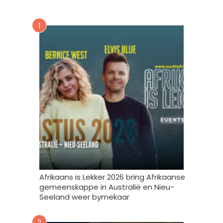
s
e
n
v
u
1
o
u
r
s
m
b
i
r
n
i
t
e
e
f
v
u
l
s
t
e
m
Afrikaans is Lekker 2026 bring Afrikaanse
e
gemeenskappe in Australië en Nieu-
k
Seeland weer bymekaar
d
a
2