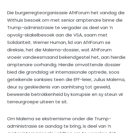
Die burgerregteorganisasie AfriForum het vandag die
Withuis besoek om met senior amptenare binne die
Trump-administrasie te vergader as deel van ’n
opvolg-skakelbesoek aan die VSA, saam met
Solidariteit. Werner Human, lid van AfriForum se
direksie, het die Malema-dossier, wat AfriForum
vroeër vandeesmaand bekendgestel het, aan hierdie
amptenare oorhandig. Hierdie omvattende dossier
bied die grondslag vir internasionale optrede, soos
geteikende sanksies teen die EFF-leier, Julius Malema,
deur sy geskiedenis van aanhitsing tot geweld,
beweerde betrokkenheid by korrupsie en sy steun vir
terreurgroepe uiteen te sit.
Om Malema se ekstremisme onder die Trump-
administrasie se aandag te bring, is deel van ’n