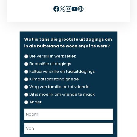
Wat is tans die grootste uitdagings om
in die buiteland te woon en/of te werk?
Die verskil in werksetiek
Finansiële uitdagings
Kultuurverskille en taaluitdagings
Klimaatsomstandighede
Weg van familie en/of vriende
Dit is moeilik om vriende te maak
Ander
N
a
F
a
i
m