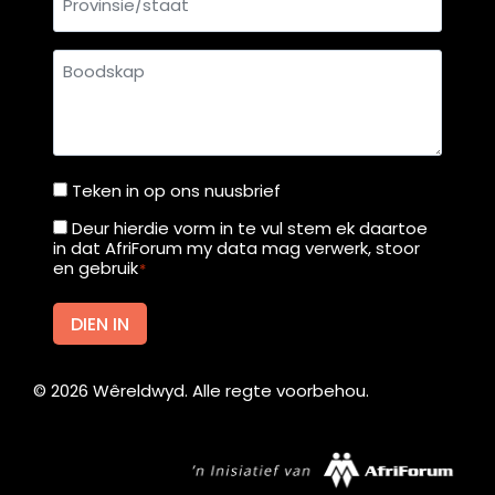
Boodskap
Teken in op ons nuusbrief
Teken
in
Deur hierdie vorm in te vul stem ek daartoe
Deur
in dat AfriForum my data mag verwerk, stoor
op
hierdie
en gebruik
*
ons
vorm
nuusbrief
in
DIEN IN
te
vul
©
2026
Wêreldwyd. Alle regte voorbehou.
stem
ek
daartoe