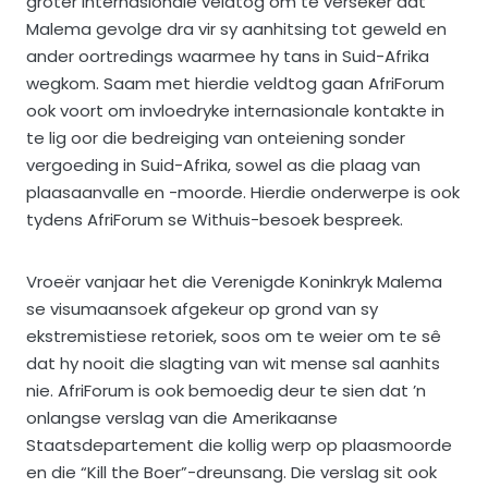
groter internasionale veldtog om te verseker dat
Malema gevolge dra vir sy aanhitsing tot geweld en
ander oortredings waarmee hy tans in Suid-Afrika
wegkom. Saam met hierdie veldtog gaan AfriForum
ook voort om invloedryke internasionale kontakte in
te lig oor die bedreiging van onteiening sonder
vergoeding in Suid-Afrika, sowel as die plaag van
plaasaanvalle en -moorde. Hierdie onderwerpe is ook
tydens AfriForum se Withuis-besoek bespreek.
Vroeër vanjaar het die Verenigde Koninkryk Malema
se visumaansoek afgekeur op grond van sy
ekstremistiese retoriek, soos om te weier om te sê
dat hy nooit die slagting van wit mense sal aanhits
nie. AfriForum is ook bemoedig deur te sien dat ’n
onlangse verslag van die Amerikaanse
Staatsdepartement die kollig werp op plaasmoorde
en die “Kill the Boer”-dreunsang. Die verslag sit ook