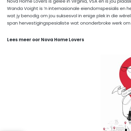
Nova Home Lovers is geleë in Virginia, VSA en is jou pla
Wanda Voight is ’n internasionale eiendomspesialis en he
wat jy benodig om jou suksesvol in enige plek in die wêre
span hervestigingspesialiste wat ononderbroke werk om t
Lees meer oor Nova Home Lovers