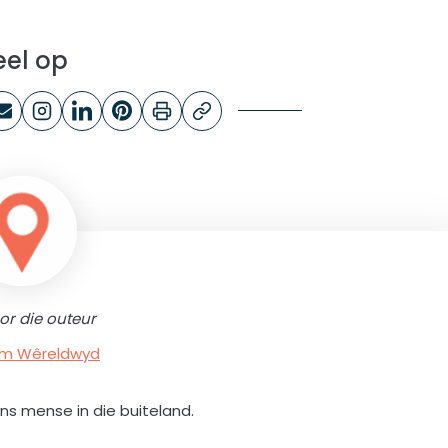
eel op
or die outeur
rum Wêreldwyd
ons mense in die buiteland.