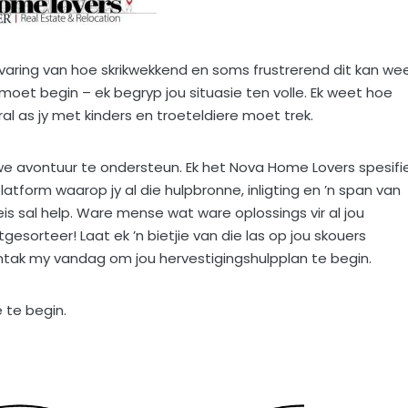
ervaring van hoe skrikwekkend en soms frustrerend dit kan we
oet begin – ek begryp jou situasie ten volle. Ek weet hoe
al as jy met kinders en troeteldiere moet trek.
we avontuur te ondersteun. Ek het Nova Home Lovers spesifi
platform waarop jy al die hulpbronne, inligting en ’n span van
eis sal help. Ware mense wat ware oplossings vir al jou
gesorteer! Laat ek ’n bietjie van die las op jou skouers
ntak my vandag om jou hervestigingshulpplan te begin.
 te begin.