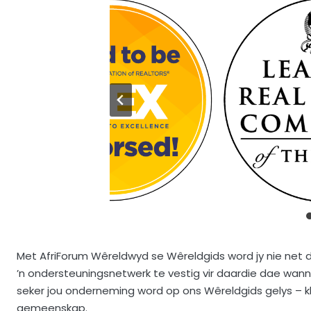
Met AfriForum Wêreldwyd se Wêreldgids word jy nie net de
’n ondersteuningsnetwerk te vestig vir daardie dae wann
seker jou onderneming word op ons Wêreldgids gelys – kl
gemeenskap.