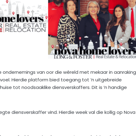
e ondernemings van oor die wêreld met mekaar in aanraking
er voel. Hierdie platform bied toegang tot ’n uitgebreide
ise tot noodsaaklike diensverskaffers. Dit is ’n handige
te diensverskaffer vind. Hierdie week val die kollig op Nova