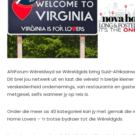
AfriForum Wêreldwyd se Wêreldgids bring Suid-Afrikaans
Dit brei jou netwerk uit en laat die wêreld ’n bietjie klein
verskeidenheid ondernemings, van restaurante en gastehu
metgesel, selfs wanneer jy op reis is.
Onder die meer as 40 kategorieë kan jy met gemak die reg
Home Lovers – ’n trotse bydraer tot die Wêreldgids.