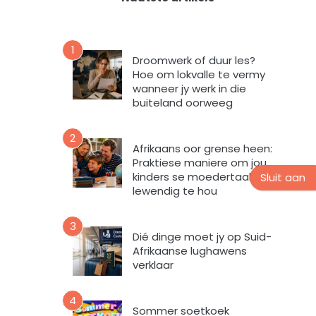
t
n
i
s
e
n
v
u
1
o
!
Droomwerk of duur les?
u
r
Hoe om lokvalle te vermy
s
m
wanneer jy werk in die
b
i
buiteland oorweeg
r
n
i
t
2
e
e
Afrikaans oor grense heen:
f
v
Praktiese maniere om jou
kinders se moedertaal
u
Sluit aan
lewendig te hou
l
s
t
3
Dié dinge moet jy op Suid-
e
Afrikaanse lughawens
m
verklaar
e
k
4
d
Sommer soetkoek