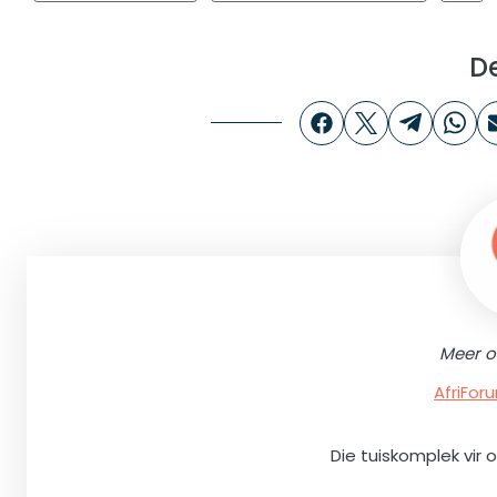
D
Meer o
AfriFo
Die tuiskomplek vir 