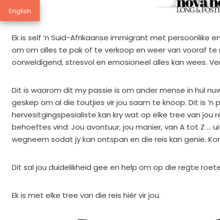
English
Ek is self ’n Suid-Afrikaanse immigrant met persoonlike 
om om alles te pak of te verkoop en weer van vooraf te m
oorweldigend, stresvol en emosioneel alles kan wees. Ver
Dit is waarom dit my passie is om ander mense in hul nu
geskep om al die toutjies vir jou saam te knoop. Dit is ’n 
hervesitgingspesialiste kan kry wat op elke tree van jou r
behoeftes vind: Jou avontuur, jou manier, van A tot Z … uit
wegneem sodat jy kan ontspan en die reis kan genie. Ko
Dit sal jou duidelikheid gee en help om op die regte roete
Ek is met elke tree van die reis hiér vir jou.