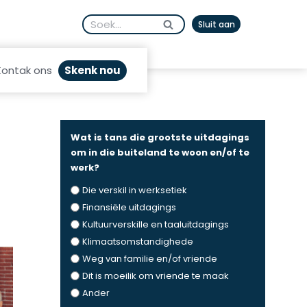
Search
English
Sluit aan
for:
Skenk nou
Kontak ons
Wat is tans die grootste uitdagings
om in die buiteland te woon en/of te
werk?
Die verskil in werksetiek
Finansiële uitdagings
Kultuurverskille en taaluitdagings
Klimaatsomstandighede
Weg van familie en/of vriende
Dit is moeilik om vriende te maak
Ander