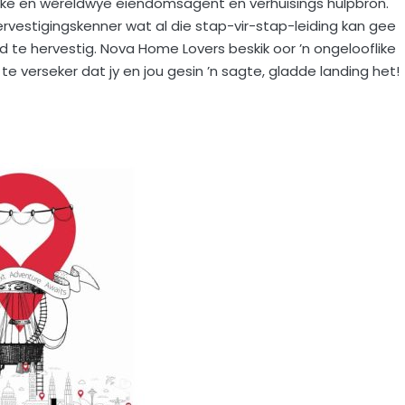
aslike en wêreldwye eiendomsagent en verhuisings hulpbron.
rvestigingskenner wat al die stap-vir-stap-leiding kan gee
ld te hervestig. Nova Home Lovers beskik oor ’n ongelooflike
e verseker dat jy en jou gesin ’n sagte, gladde landing het