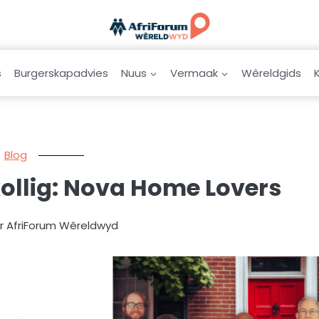
s
Burgerskapadvies
Nuus
Vermaak
Wêreldgids
Blog
ollig: Nova Home Lovers
ur AfriForum Wêreldwyd