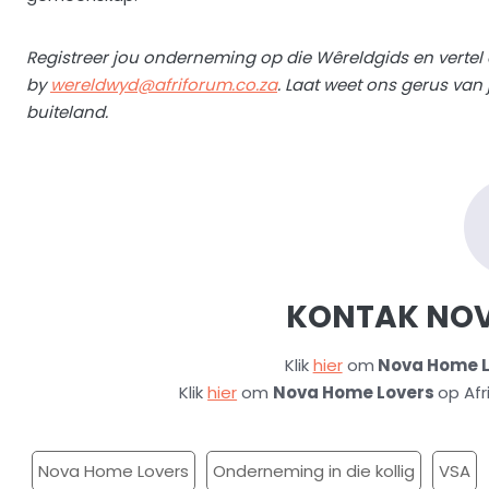
Registreer jou onderneming op die Wêreldgids en vertel
by
wereldwyd@afriforum.co.za
. Laat weet ons gerus van
buiteland.
KONTAK
NOV
Klik
hier
om
Nova Home L
Klik
hier
om
Nova Home Lovers
op Af
Nova Home Lovers
Onderneming in die kollig
VSA