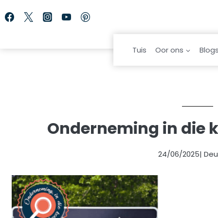
Skip
to
content
Tuis
Oor ons
Blog
Onderneming in die k
24/06/2025
| De