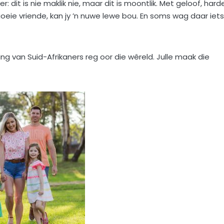
dit is nie maklik nie, maar dit is moontlik. Met geloof, hard
eie vriende, kan jy ’n nuwe lewe bou. En soms wag daar iets
ng van Suid-Afrikaners reg oor die wêreld. Julle maak die