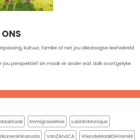
T ONS
aanpassing, kultuur, familie of net jou alledaagse leefwêreld
 jou perspektief sin maak vir ander wat dalk soortgelyke
 aanpassing en dankbaarheid – AfriForum Wêreldwyd
MaakSaak
ImmigrasieReis
LubinEnMonique
frikanersInKanada
VanZAnaCA
VriendeMaakDieVerskil