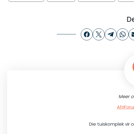
D
Meer o
AfriFo
Die tuiskomplek vir 