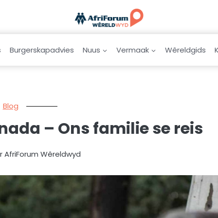
s
Burgerskapadvies
Nuus
Vermaak
Wêreldgids
Blog
ada – Ons familie se reis
ur AfriForum Wêreldwyd