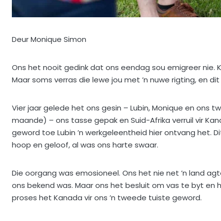
Deur Monique Simon
Ons het nooit gedink dat ons eendag sou emigreer nie. K
Maar soms verras die lewe jou met ’n nuwe rigting, en dit l
Vier jaar gelede het ons gesin – Lubin, Monique en ons t
maande) – ons tasse gepak en Suid-Afrika verruil vir Kana
geword toe Lubin ’n werkgeleentheid hier ontvang het. 
hoop en geloof, al was ons harte swaar.
Die oorgang was emosioneel. Ons het nie net ’n land agterg
ons bekend was. Maar ons het besluit om vas te byt en har
proses het Kanada vir ons ’n tweede tuiste geword.