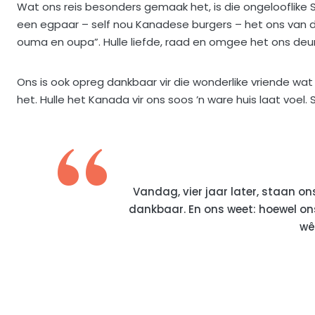
Wat ons reis besonders gemaak het, is die ongelooflike
een egpaar – self nou Kanadese burgers – het ons van
ouma en oupa”. Hulle liefde, raad en omgee het ons deur
Ons is ook opreg dankbaar vir die wonderlike vriende w
het. Hulle het Kanada vir ons soos ’n ware huis laat voel.
Vandag, vier jaar later, staan ons
dankbaar. En ons weet: hoewel ons 
wê