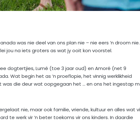
anada was nie deel van ons plan nie – nie eers ’n droom nie.
ei jou na iets groters as wat jy ooit kon voorstel.
wee dogtertjies, Lumé (toe 3 jaar oud) en Amoré (net 9
da. Wat begin het as ’n proeflopie, het vinnig werklikheid
Dit was die deur wat oopgegaan het … en ons het ingestap 
elaat nie, maar ook familie, vriende, kultuur en alles wat vi
d te werk vir ’n beter toekoms vir ons kinders. In daardie