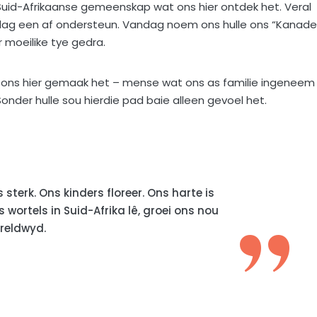
 Suid-Afrikaanse gemeenskap wat ons hier ontdek het. Veral
 dag een af ondersteun. Vandag noem ons hulle ons “Kanad
 moeilike tye gedra.
at ons hier gemaak het – mense wat ons as familie ingeneem
 Sonder hulle sou hierdie pad baie alleen gevoel het.
 sterk. Ons kinders floreer. Ons harte is
wortels in Suid-Afrika lê, groei ons nou
reldwyd.