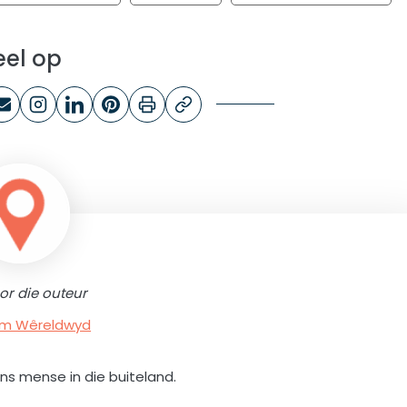
eel op
or die outeur
rum Wêreldwyd
ons mense in die buiteland.