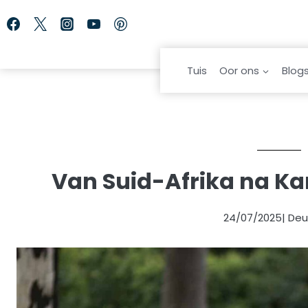
Skip
to
content
Tuis
Oor ons
Blog
Van Suid-Afrika na Kan
24/07/2025
| De