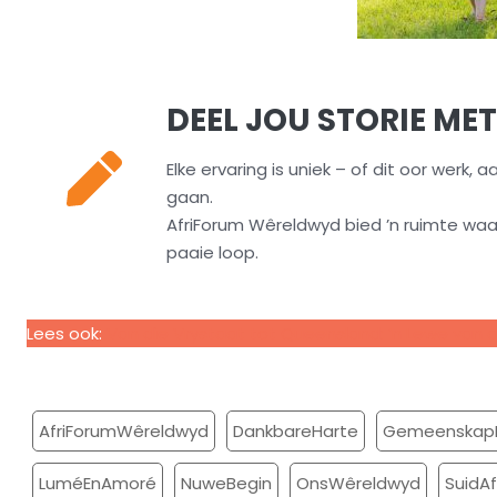
DEEL JOU STORIE ME
Elke ervaring is uniek – of dit oor werk, 
gaan.
AfriForum Wêreldwyd bied ’n ruimte waar
paaie loop.
Lees ook:
Van die Vrystaat tot Queensland: ’n Lewe van
AfriForumWêreldwyd
DankbareHarte
Gemeenskap
LuméEnAmoré
NuweBegin
OnsWêreldwyd
SuidA