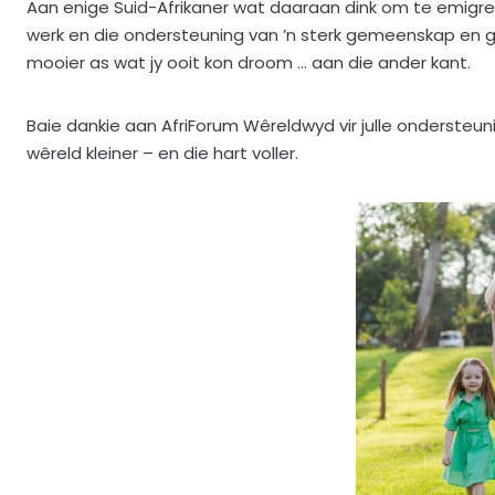
Aan enige Suid-Afrikaner wat daaraan dink om te emigreer: 
werk en die ondersteuning van ’n sterk gemeenskap en go
mooier as wat jy ooit kon droom … aan die ander kant.
Baie dankie aan AfriForum Wêreldwyd vir julle ondersteuni
wêreld kleiner – en die hart voller.