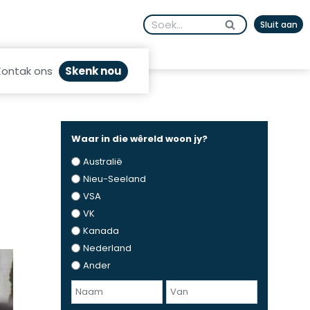
Search
Sluit aan
for:
Skenk nou
Kontak ons
Waar in die wêreld woon jy?
Australië
Nieu-Seeland
VSA
VK
Kanada
Nederland
Ander
N
a