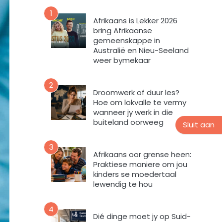
n
v
u
1
o
Afrikaans is Lekker 2026
u
r
bring Afrikaanse
s
m
gemeenskappe in
b
i
Australië en Nieu-Seeland
r
n
weer bymekaar
i
t
e
e
2
f
v
Droomwerk of duur les?
Hoe om lokvalle te vermy
u
wanneer jy werk in die
l
buiteland oorweeg
s
Sluit aan
t
e
3
Afrikaans oor grense heen:
m
Praktiese maniere om jou
e
kinders se moedertaal
k
lewendig te hou
d
a
4
a
Dié dinge moet jy op Suid-