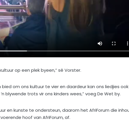
kultuur op een plek byeen,” sê Vorster.
m bied om ons kultuur te vier en daardeur kan ons liedjies ook
 ’n blywende trots vir ons kinders wees,” voeg De Wet by.
uur en kunste te ondersteun, daarom het AfriForum die inho
uitvoerende hoof van AfriForum, af.