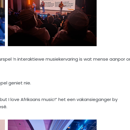
urspel ’n interaktiewe musiekervaring is wat mense aanpor 
pel geniet nie.
 but I love Afrikaans music!” het een vakansieganger by
esê.