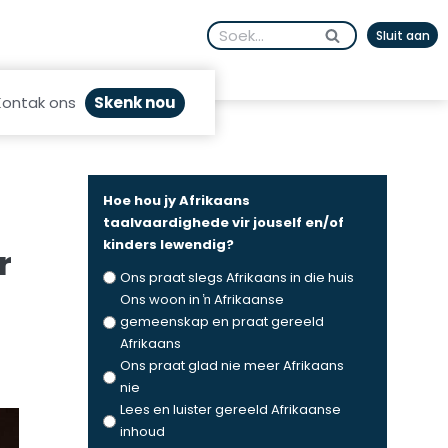
Search
Sluit aan
for:
Skenk nou
Kontak ons
Hoe hou jy Afrikaans
taalvaardighede vir jouself en/of
kinders lewendig?
r
Ons praat slegs Afrikaans in die huis
Ons woon in ŉ Afrikaanse
gemeenskap en praat gereeld
Afrikaans
Ons praat glad nie meer Afrikaans
nie
Lees en luister gereeld Afrikaanse
inhoud