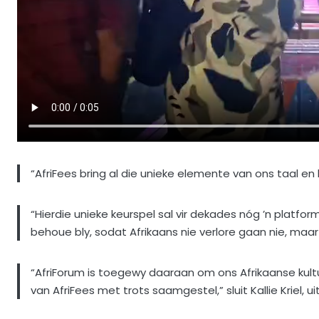
“AfriFees bring al die unieke elemente van ons taal en 
“Hierdie unieke keurspel sal vir dekades nóg ’n platfor
behoue bly, sodat Afrikaans nie verlore gaan nie, maar
“AfriForum is toegewy daaraan om ons Afrikaanse kult
van AfriFees met trots saamgestel,” sluit Kallie Kriel, 