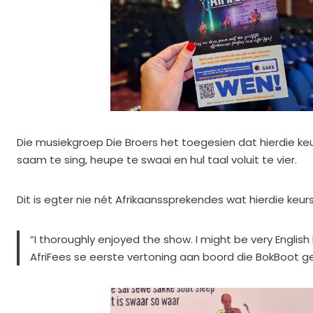
Die musiekgroep Die Broers het toegesien dat hierdie ke
saam te sing, heupe te swaai en hul taal voluit te vier.
Dit is egter nie nét Afrikaanssprekendes wat hierdie keurs
“I thoroughly enjoyed the show. I might be very English
AfriFees se eerste vertoning aan boord die BokBoot g