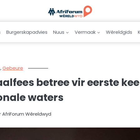
s
Burgerskapadvies
Nuus
Vermaak
Wêreldgids
g
,
Gebeure
lfees betree vir eerste kee
onale waters
r AfriForum Wêreldwyd