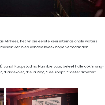
s AfriFees, het vir die eerste keer internasionale waters
 en musiek vier, bied vandeesweek hope vermaak aan
l) vanaf Kaapstad na Namibië vaar, beleef hulle óók ’n sing-
, “Hardekole”, “De la Rey”, “Leeuloop”, “Toeter Skoeter”,