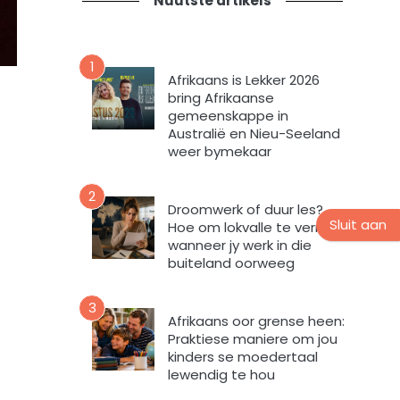
Nuutste artikels
t
n
i
s
e
n
v
u
1
o
Afrikaans is Lekker 2026
u
r
bring Afrikaanse
s
m
gemeenskappe in
b
i
Australië en Nieu-Seeland
r
n
weer bymekaar
i
t
e
e
2
f
v
Droomwerk of duur les?
Sluit aan
Hoe om lokvalle te vermy
u
wanneer jy werk in die
l
buiteland oorweeg
s
t
e
3
Afrikaans oor grense heen:
m
Praktiese maniere om jou
e
kinders se moedertaal
k
lewendig te hou
d