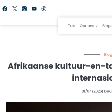
Skip
to
content
Tuis
Oor ons
Blog
Blo
Afrikaanse kultuur-en-taa
internasi
01/04/2026
| Deu