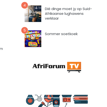
a
4
a
Dié dinge moet jy op Suid-
r
Afrikaanse lughawens
t
verklaar
o
e
5
i
Sommer soetkoek
n
d
om
a
t
A
f
r
i
F
o
r
u
m
m