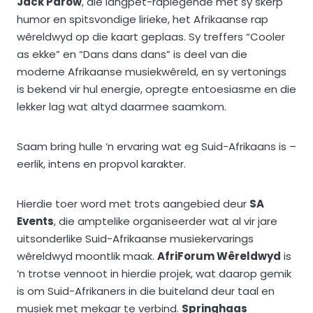
Jack Parow
, die langpet-raplegende met sy skerp
humor en spitsvondige lirieke, het Afrikaanse rap
wêreldwyd op die kaart geplaas. Sy treffers “Cooler
as ekke” en “Dans dans dans” is deel van die
moderne Afrikaanse musiekwêreld, en sy vertonings
is bekend vir hul energie, opregte entoesiasme en die
lekker lag wat altyd daarmee saamkom.
Saam bring hulle ’n ervaring wat eg Suid-Afrikaans is –
eerlik, intens en propvol karakter.
Hierdie toer word met trots aangebied deur
SA
Events
, die amptelike organiseerder wat al vir jare
uitsonderlike Suid-Afrikaanse musiekervarings
wêreldwyd moontlik maak.
AfriForum Wêreldwyd
is
’n trotse vennoot in hierdie projek, wat daarop gemik
is om Suid-Afrikaners in die buiteland deur taal en
musiek met mekaar te verbind.
Springhaas