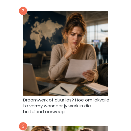
a
2
a
r
t
o
e
i
n
d
a
t
A
f
r
i
Droomwerk of duur les? Hoe om lokvalle
F
te vermy wanneer jy werk in die
o
buiteland oorweeg
r
u
3
m