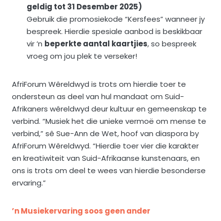
geldig tot 31 Desember 2025)
Gebruik die promosiekode “Kersfees” wanneer jy
bespreek. Hierdie spesiale aanbod is beskikbaar
vir ’n
beperkte aantal kaartjies
, so bespreek
vroeg om jou plek te verseker!
AfriForum Wêreldwyd is trots om hierdie toer te
ondersteun as deel van hul mandaat om Suid-
Afrikaners wêreldwyd deur kultuur en gemeenskap te
verbind. “Musiek het die unieke vermoë om mense te
verbind,” sê Sue-Ann de Wet, hoof van diaspora by
AfriForum Wêreldwyd. “Hierdie toer vier die karakter
en kreatiwiteit van Suid-Afrikaanse kunstenaars, en
ons is trots om deel te wees van hierdie besonderse
ervaring.”
’n Musiekervaring soos geen ander