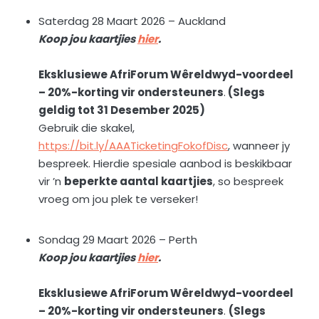
Saterdag 28 Maart 2026 – Auckland
Koop jou kaartjies
hier
.
Eksklusiewe AfriForum Wêreldwyd-voordeel
– 20%-korting vir ondersteuners
.
(Slegs
geldig tot 31 Desember 2025)
Gebruik die skakel,
https://bit.ly/AAATicketingFokofDisc
, wanneer jy
bespreek. Hierdie spesiale aanbod is beskikbaar
vir ’n
beperkte aantal kaartjies
, so bespreek
vroeg om jou plek te verseker!
Sondag 29 Maart 2026 – Perth
Koop jou kaartjies
hier
.
Eksklusiewe AfriForum Wêreldwyd-voordeel
– 20%-korting vir ondersteuners
.
(Slegs