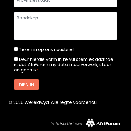
Boodskap
Teken in op ons nuusbrief
Teken
in
Deur hierdie vorm in te vul stem ek daartoe
Deur
in dat AfriForum my data mag verwerk, stoor
op
hierdie
en gebruik
*
ons
vorm
nuusbrief
in
DIEN IN
te
vul
©
2026
Wêreldwyd. Alle regte voorbehou.
stem
ek
daartoe