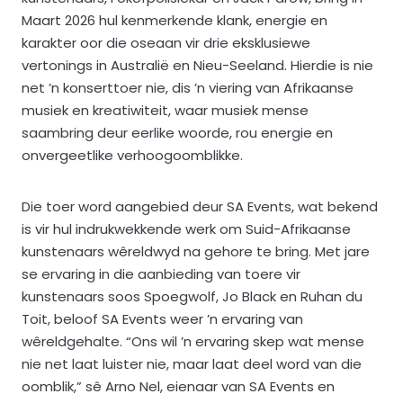
Maart 2026 hul kenmerkende klank, energie en
karakter oor die oseaan vir drie eksklusiewe
vertonings in Australië en Nieu-Seeland. Hierdie is nie
net ’n konserttoer nie, dis ’n viering van Afrikaanse
musiek en kreatiwiteit, waar musiek mense
saambring deur eerlike woorde, rou energie en
onvergeetlike verhoogoomblikke.
Die toer word aangebied deur SA Events, wat bekend
is vir hul indrukwekkende werk om Suid-Afrikaanse
kunstenaars wêreldwyd na gehore te bring. Met jare
se ervaring in die aanbieding van toere vir
kunstenaars soos Spoegwolf, Jo Black en Ruhan du
Toit, beloof SA Events weer ’n ervaring van
wêreldgehalte. “Ons wil ’n ervaring skep wat mense
nie net laat luister nie, maar laat deel word van die
oomblik,” sê Arno Nel, eienaar van SA Events en