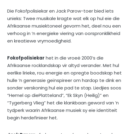
Die Fokofpolisiekar en Jack Parow-toer bied iets
unieks: Twee musikale kragte wat elk op hul eie die
Afrikaanse musiektoneel gevorm het, deel nou een
verhoog in ’n energieke viering van oorspronklikheid
en kreatiewe vrymoedigheid.
Fokofpolisiekar
het in die vroeë 2000’s die
Afrikaanse rocklandskap vir altyd verander. Met hul
eerlike lirieke, rou energie en opregte boodskap het
hulle ’n generasie geïnspireer om hardop te dink en
sonder verskoning hul eie pad te stap. Liedjies soos
“Hemel op diePlatteland”, “Ek Skyn (Heilig)” en
“Tygerberg Vlieg” het die klankbaan geword van ’n
tydperk waarin Afrikaanse musiek sy eie identiteit
begin herdefinieer het.