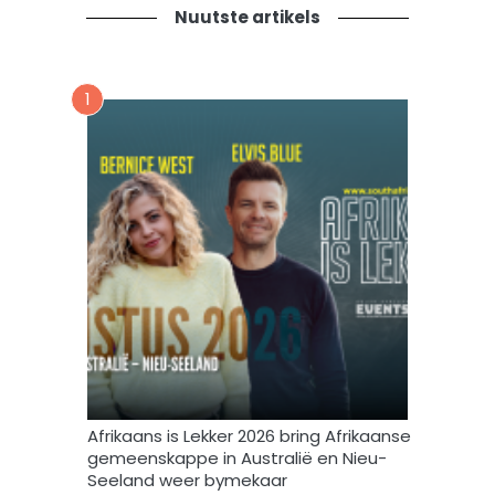
d
t
Nuutste artikels
n
i
s
e
n
v
u
1
o
u
r
s
m
b
i
r
n
i
t
e
e
f
v
u
l
s
t
e
m
Afrikaans is Lekker 2026 bring Afrikaanse
e
gemeenskappe in Australië en Nieu-
k
Seeland weer bymekaar
d