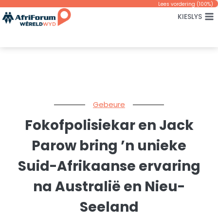
Skip
Lees vordering (
100
%)
KIESLYS
to
content
Gebeure
Fokofpolisiekar en Jack
Parow bring ’n unieke
Suid-Afrikaanse ervaring
na Australië en Nieu-
Seeland