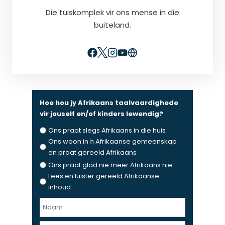
Die tuiskomplek vir ons mense in die
buiteland.
Hoe hou jy Afrikaans taalvaardighede
vir jouself en/of kinders lewendig?
Ons praat slegs Afrikaans in die huis
Ons woon in ŉ Afrikaanse gemeenskap
en praat gereeld Afrikaans
Ons praat glad nie meer Afrikaans nie
Lees en luister gereeld Afrikaanse
inhoud
N
a
F
a