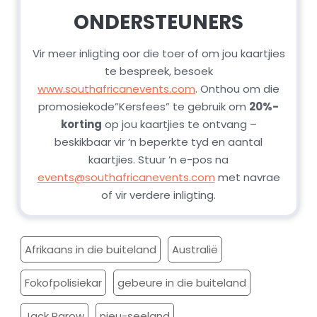
ONDERSTEUNERS
Vir meer inligting oor die toer of om jou kaartjies
te bespreek, besoek
www.southafricanevents.com
. Onthou om die
promosiekode”Kersfees” te gebruik om
20%-
korting
op jou kaartjies te ontvang –
beskikbaar vir ’n beperkte tyd en aantal
kaartjies. Stuur ’n e-pos na
events@southafricanevents.com
met navrae
of vir verdere inligting.
Afrikaans in die buiteland
Australië
Fokofpolisiekar
gebeure in die buiteland
Jack Parow
nieu-seeland