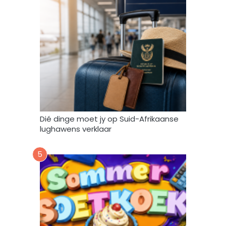
o
r
e
n
g
e
b
r
u
i
k
Dié dinge moet jy op Suid-Afrikaanse
*
lughawens verklaar
5