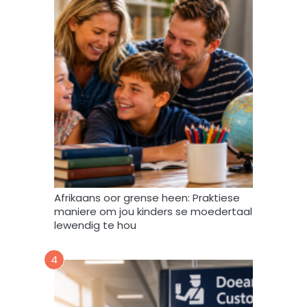
m
y
d
a
t
a
m
a
g
v
e
r
w
Afrikaans oor grense heen: Praktiese
e
maniere om jou kinders se moedertaal
r
lewendig te hou
k
,
4
s
t
o