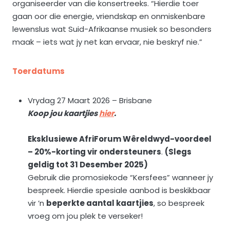
organiseerder van die konsertreeks. “Hierdie toer
gaan oor die energie, vriendskap en onmiskenbare
lewenslus wat Suid-Afrikaanse musiek so besonders
maak – iets wat jy net kan ervaar, nie beskryf nie.”
Toerdatums
Vrydag 27 Maart 2026 – Brisbane
Koop jou kaartjies
hier
.
Eksklusiewe AfriForum Wêreldwyd-voordeel
– 20%-korting vir ondersteuners
.
(Slegs
geldig tot 31 Desember 2025)
Gebruik die promosiekode “Kersfees” wanneer jy
bespreek. Hierdie spesiale aanbod is beskikbaar
vir ’n
beperkte aantal kaartjies
, so bespreek
vroeg om jou plek te verseker!