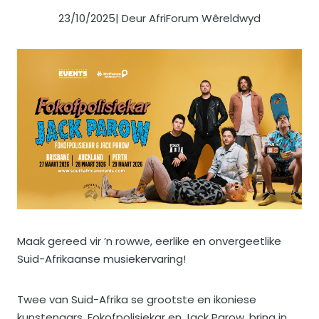
23/10/2025
| Deur AfriForum Wêreldwyd
Maak gereed vir ’n rowwe, eerlike en onvergeetlike
Suid-Afrikaanse musiekervaring!
Twee van Suid-Afrika se grootste en ikoniese
kunstenaars, Fokofpolisiekar en Jack Parow, bring in